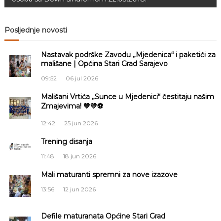
v
i
Posljednje novosti
g
Nastavak podrške Zavodu „Mjedenica“ i paketići za
mališane | Općina Stari Grad Sarajevo
a
09:52
06 jul 2026
c
Mališani Vrtića „Sunce u Mjedenici“ čestitaju našim
Zmajevima! 💙💛⚽
i
12:42
25 jun 2026
j
Trening disanja
11:48
18 jun 2026
a
Mali maturanti spremni za nove izazove
č
13:56
12 jun 2026
l
Defile maturanata Općine Stari Grad