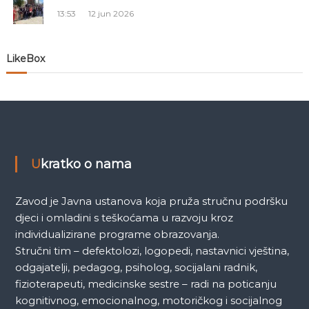
a
13:53
12 jun 2026
n
LikeBox
a
k
a
Ukratko o nama
Zavod je Javna ustanova koja pruža stručnu podršku
djeci i omladini s teškoćama u razvoju kroz
individualizirane programe obrazovanja.
Stručni tim – defektolozi, logopedi, nastavnici vještina,
odgajatelji, pedagog, psiholog, socijalani radnik,
fizioterapeuti, medicinske sestre – radi na poticanju
kognitivnog, emocionalnog, motoričkog i socijalnog