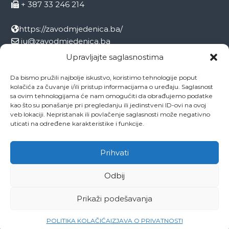
+ 387 33 246 214
https://zavodmjedenica.ba/
ju@zavodmjedenica.ba
info@zamjed.edu.ba
Upravljajte saglasnostima
Da bismo pružili najbolje iskustvo, koristimo tehnologije poput
Direktor:
+ 387 33 207 963
kolačića za čuvanje i/ili pristup informacijama o uređaju. Saglasnost
Sekretar:
+ 387 33 215 668
sa ovim tehnologijama će nam omogućiti da obrađujemo podatke
Pedagog:
+ 387 33 246 212
kao što su ponašanje pri pregledanju ili jedinstveni ID-ovi na ovoj
veb lokaciji. Nepristanak ili povlačenje saglasnosti može negativno
Psiholog:
+ 387 33 246 208
uticati na određene karakteristike i funkcije.
Socijalni radnik:
+ 387 33 207 001
Prihvati
Odbij
Copyright © 2026
ZAVOD MJEDENICA SARAJEVO
All rights reserved.
Theme:
Flash
by ThemeGrill. Powered by
WordPress
Prikaži podešavanja
O ustanovi
Ovo je naša Mjedenica
Dokumenti
Projekti
Zaposlenici
Kontakti
POLITIKA KOLAČIĆA
IZJAVA O PRIVATNOSTI