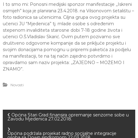
I to smo mi: Ponosni medijski sponzor manifestacije ,,Iskreni
a
S
osmijeh” koja je planirana 23.4.2018. na Vilsonovom šetalištu –
a
foto radionica sa učenicima. Ciljna grupa ovog projekta su
r
učenici JU “Mjedenica” tj. mlade osobe s određenim
a
stepenom invaliditeta starosne dobi 7-18 godine života i
j
učenici O.Š.Vladislav Skarić. Ovim putem pozivamo sve
e
društveno odgovorne kompanije da se priključe projektu i
v
o
svojim donacijama pomognu u pripremi paketića za podjelu
na manifestaciji, te na taj način zajedno potvrdimo i
opravdamo sam naziv projekta: ,,ZAJEDNO – MOŽEMO I
ZNAMO”.
Novosti
N
Općina Stari Grad finansira opremanje senzorne sobe u
Zavodu Mjedenica 27.02.2018.
a
Općina podržala projekat radno socijalne integracije
osoba sa Down sindromom 22.03.2018.