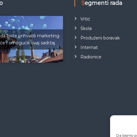
eo
Segmenti rada
Vrtić
Škola
 da biste prihvatili marketing
Produženi boravak
iće i omogućili ovaj sadržaj
Internat
Radionice
Da bismo pr