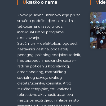
Ukratko o nama
Vid
e
M
j
Zavod je Javna ustanova koja pruža
e
stručnu podršku djeci i omladini s
d
teškoćama u razvoju kroz
e
Kliknite
individualizirane programe
n
kolač
i
obrazovanja.
c
Stručni tim – defektolozi, logopedi,
a
nastavnici vještina, odgajatelji,
S
pedagog, psiholog, socijalani radnik,
a
fizioterapeuti, medicinske sestre –
r
radi na poticanju kognitivnog,
a
emocionalnog, motoričkog i
j
e
socijalnog razvoja svakog
v
djeteta/učenika/korisnika. Kroz
o
različite terapijske, edukativne i
rekreativne aktivnosti, ustanova
nastoji osnažiti djecu i mlade za što
samostalniji i kvalitetniji život te