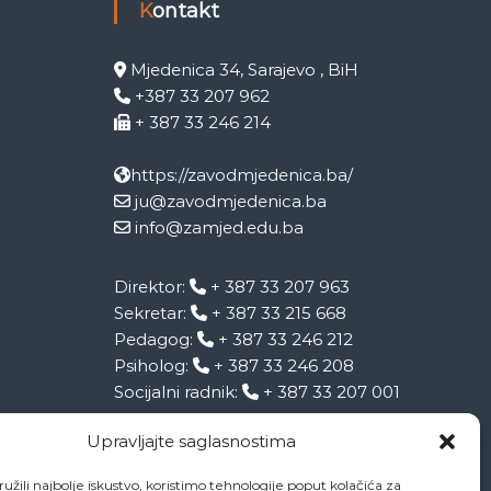
Kontakt
Mjedenica 34, Sarajevo , BiH
+387 33 207 962
+ 387 33 246 214
https://zavodmjedenica.ba/
ju@zavodmjedenica.ba
info@zamjed.edu.ba
Direktor:
+ 387 33 207 963
Sekretar:
+ 387 33 215 668
Pedagog:
+ 387 33 246 212
Psiholog:
+ 387 33 246 208
Socijalni radnik:
+ 387 33 207 001
Upravljajte saglasnostima
užili najbolje iskustvo, koristimo tehnologije poput kolačića za