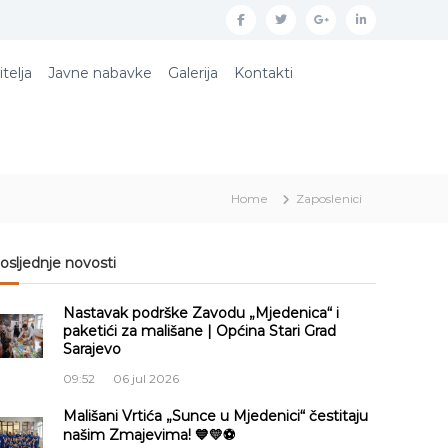
f
t
g
l
a
w
o
i
itelja
Javne nabavke
Galerija
Kontakti
c
i
o
n
e
t
g
k
b
t
l
e
o
e
e
d
Home
Zaposlenici
o
r
p
i
k
l
n
u
osljednje novosti
s
Nastavak podrške Zavodu „Mjedenica“ i
paketići za mališane | Općina Stari Grad
Sarajevo
09:52
06 jul 2026
Mališani Vrtića „Sunce u Mjedenici“ čestitaju
našim Zmajevima! 💙💛⚽