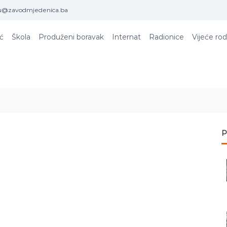
u@zavodmjedenica.ba
ić
Škola
Produženi boravak
Internat
Radionice
Vijeće rod
P