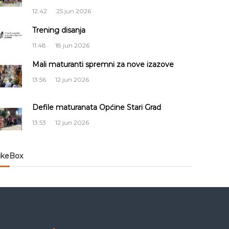
12:42
25 jun 2026
Trening disanja
11:48
18 jun 2026
Mali maturanti spremni za nove izazove
13:56
12 jun 2026
Defile maturanata Općine Stari Grad
13:53
12 jun 2026
ikeBox