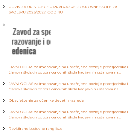
području Kantona Sarajevo
a
j
POZIV ZA UPIS DJECE U PRVI RAZRED OSNOVNE SKOLE ZA
S
SKOLSKU 2026/2027. GODINU
a
a
r
a
j
č
e
v
l
o
a
JAVNI OGLAS za imenovanje na upražnjene pozicije predsjednika i
članova školskih odbora osnovnih škola kao javnih ustanova na
n
području Kantona Sarajevo
JAVNI OGLAS za imenovanje na upražnjene pozicije predsjednika i
a
članova školskih odbora osnovnih škola kao javnih ustanova na
području Kantona Sarajevo
Obavještenje za učenike devetih razreda
k
JAVNI OGLAS za imenovanje na upražnjene pozicije predsjednika i
a
članova školskih odbora osnovnih škola kao javnih ustanova na
području Kantona Sarajevo
Revidirane bodovne rang liste