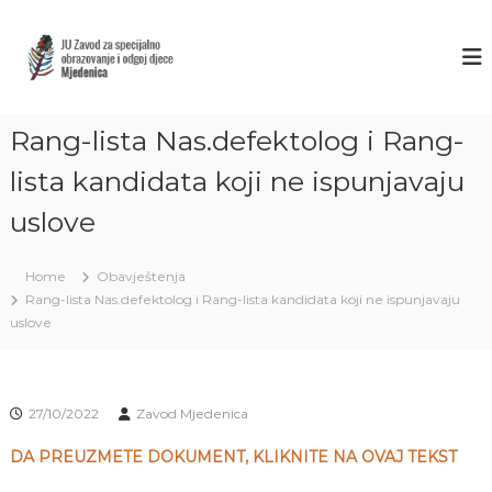
S
k
Z
J
U
i
A
Z
p
V
a
t
O
v
o
o
Rang-lista Nas.defektolog i Rang-
D
c
d
M
o
z
lista kandidata koji ne ispunjavaju
J
a
n
s
uslove
t
E
p
e
D
e
n
E
c
Home
Obavještenja
t
i
N
Rang-lista Nas.defektolog i Rang-lista kandidata koji ne ispunjavaju
j
I
uslove
a
C
l
n
A
o
S
o
27/10/2022
Zavod Mjedenica
A
b
r
R
DA PREUZMETE DOKUMENT, KLIKNITE NA OVAJ TEKST
a
A
z