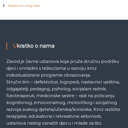
Bodovne rang liste
Ukratko o nama
Zavod je Javna ustanova koja pruža stručnu podršku
djeci i omladini s teškoćama u razvoju kroz
individualizirane programe obrazovanja.
Stručni tim – defektolozi, logopedi, nastavnici vještina,
odgajatelji, pedagog, psiholog, socijalani radnik,
fizioterapeuti, medicinske sestre – radi na poticanju
kognitivnog, emocionalnog, motoričkog i socijalnog
razvoja svakog djeteta/učenika/korisnika. Kroz različite
terapijske, edukativne i rekreativne aktivnosti,
ustanova nastoji osnažiti djecu i mlade za što