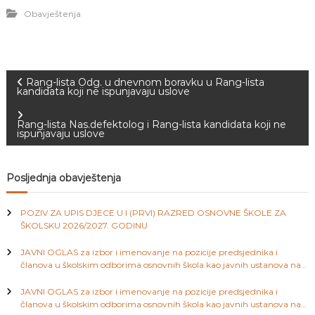
J
o
Obavještenja
v
E
a
V
n
O
j
e
N
Rang-lista Odg. u dnevnom boravku u Rang-lista
i
kandidata koji ne ispunjavaju uslove
o
a
d
g
Rang-lista Nas.defektolog i Rang-lista kandidata koji ne
ispunjavaju uslove
o
v
j
d
i
j
Posljednja obavještenja
e
c
g
e
POZIV ZA UPIS DJECE U I (PRVI) RAZRED OSNOVNE ŠKOLE ZA
M
ŠKOLSKU 2026/2027. GODINU
a
j
e
JAVNI OGLAS za izbor i imenovanje na pozicije predsjednika i
d
članova u školskim odborima osnovnih škola kao javnih ustanova na
c
e
području Kantona Sarajevo
n
JAVNI OGLAS za izbor i imenovanje na pozicije predsjednika i
i
i
članova u školskim odborima osnovnih škola kao javnih ustanova na
c