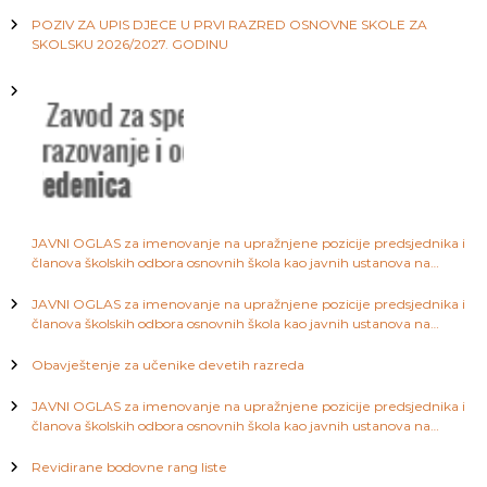
području Kantona Sarajevo
a
j
POZIV ZA UPIS DJECE U PRVI RAZRED OSNOVNE SKOLE ZA
S
SKOLSKU 2026/2027. GODINU
a
a
r
a
j
č
e
v
l
o
a
JAVNI OGLAS za imenovanje na upražnjene pozicije predsjednika i
članova školskih odbora osnovnih škola kao javnih ustanova na
n
području Kantona Sarajevo
JAVNI OGLAS za imenovanje na upražnjene pozicije predsjednika i
a
članova školskih odbora osnovnih škola kao javnih ustanova na
području Kantona Sarajevo
Obavještenje za učenike devetih razreda
k
JAVNI OGLAS za imenovanje na upražnjene pozicije predsjednika i
a
članova školskih odbora osnovnih škola kao javnih ustanova na
području Kantona Sarajevo
Revidirane bodovne rang liste