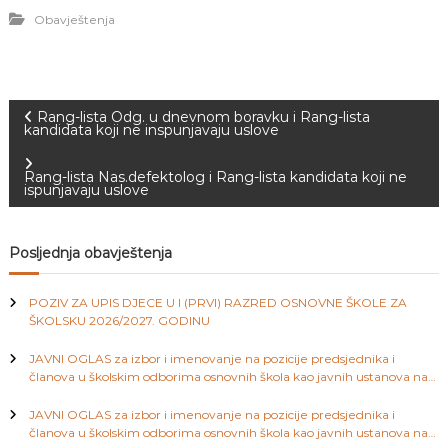
J
o
Obavještenja
v
E
a
V
n
O
j
e
N
Rang-lista Odg. u dnevnom boravku i Rang-lista
i
kandidata koji ne inspunjavaju uslove
o
a
d
g
Rang-lista Nas.defektolog i Rang-lista kandidata koji ne
ispunjavaju uslove
o
v
j
d
i
j
Posljednja obavještenja
e
c
g
e
POZIV ZA UPIS DJECE U I (PRVI) RAZRED OSNOVNE ŠKOLE ZA
M
ŠKOLSKU 2026/2027. GODINU
a
j
e
JAVNI OGLAS za izbor i imenovanje na pozicije predsjednika i
d
članova u školskim odborima osnovnih škola kao javnih ustanova na
c
e
području Kantona Sarajevo
n
JAVNI OGLAS za izbor i imenovanje na pozicije predsjednika i
i
i
članova u školskim odborima osnovnih škola kao javnih ustanova na
c