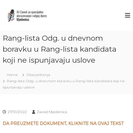
S
k
Z
J
U
i
A
Z
p
V
a
t
O
v
o
o
Rang-lista Odg. u dnevnom
D
c
d
M
o
z
boravku u Rang-lista kandidata
J
a
n
s
koji ne ispunjavaju uslove
t
E
p
e
D
e
n
E
c
Home
Obavještenja
t
i
N
Rang-lista Odg. u dnevnom boravku u Rang-lista kandidata koji ne
j
I
ispunjavaju uslove
a
C
l
n
A
o
S
o
27/10/2022
Zavod Mjedenica
A
b
r
R
DA PREUZMETE DOKUMENT, KLIKNITE NA OVAJ TEKST
a
A
z