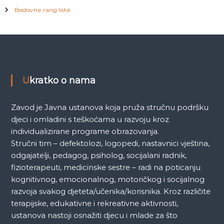
Bodovne rang liste
Ukratko o nama
Zavod je Javna ustanova koja pruža stručnu podršku
djeci i omladini s teškoćama u razvoju kroz
individualizirane programe obrazovanja.
Stručni tim – defektolozi, logopedi, nastavnici vještina,
odgajatelji, pedagog, psiholog, socijalani radnik,
fizioterapeuti, medicinske sestre – radi na poticanju
kognitivnog, emocionalnog, motoričkog i socijalnog
razvoja svakog djeteta/učenika/korisnika. Kroz različite
terapijske, edukativne i rekreativne aktivnosti,
ustanova nastoji osnažiti djecu i mlade za što