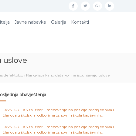
f
t
g
l
a
w
o
i
itelja
Javne nabavke
Galerija
Kontakti
c
i
o
n
e
t
g
k
b
t
l
e
o
e
e
d
u uslove
o
r
p
i
k
l
n
as.defektolog i Rang-lista kandidata koji ne ispunjavaju uslove
u
s
osljednja obavještenja
JAVNI OGLAS za izbor i imenovanje na pozicije predsjednika i
članova u školskim odborima osnovnih škola kao javnih
ustanova na području Kantona Sarajevo
JAVNI OGLAS za izbor i imenovanje na pozicije predsjednika i
članova u školskim odborima osnovnih škola kao javnih