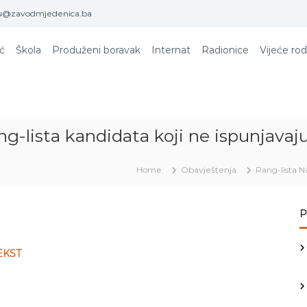
u@zavodmjedenica.ba
ić
Škola
Produženi boravak
Internat
Radionice
Vijeće rod
ng-lista kandidata koji ne ispunjavaj
Home
Obavještenja
Rang-lista N
P
EKST