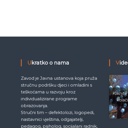
e
a
M
j
č
e
d
l
e
n
i
a
c
a
n
Ukratko o nama
Vid
S
a
a
r
Zavod je Javna ustanova koja pruža
a
k
stručnu podršku djeci i omladini s
j
teškoćama u razvoju kroz
e
Kliknite
a
individualizirane programe
v
kolač
o
obrazovanja.
Stručni tim – defektolozi, logopedi,
nastavnici vještina, odgajatelji,
pedagog, psiholog, socijalani radnik,