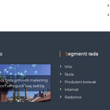
eo
Segmenti rada
Vrtić
Škola
 da biste prihvatili marketing
Produženi boravak
iće i omogućili ovaj sadržaj
Internat
Radionice