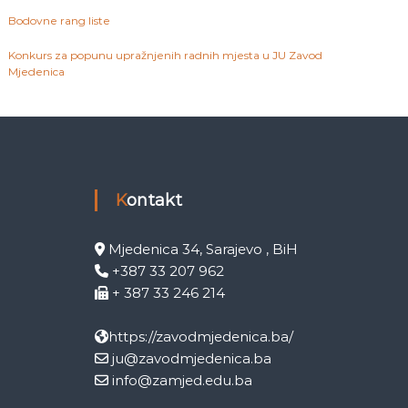
Bodovne rang liste
Konkurs za popunu upražnjenih radnih mjesta u JU Zavod
Mjedenica
Kontakt
Mjedenica 34, Sarajevo , BiH
+387 33 207 962
+ 387 33 246 214
https://zavodmjedenica.ba/
ju@zavodmjedenica.ba
info@zamjed.edu.ba