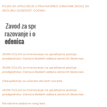
ustanova na području Kantona Sarajevo
POZIV ZA UPIS DJECE U PRVI RAZRED OSNOVNE SKOLE ZA
SKOLSKU 2026/2027. GODINU
JAVNI OGLAS za imenovanje na upražnjene pozicije
predsjednika i članova školskih odbora osnovnih škola kao
javnih ustanova na području Kantona Sarajevo
JAVNI OGLAS za imenovanje na upražnjene pozicije
predsjednika i članova školskih odbora osnovnih škola kao
javnih ustanova na području Kantona Sarajevo
Obavještenje za učenike devetih razreda
JAVNI OGLAS za imenovanje na upražnjene pozicije
predsjednika i članova školskih odbora osnovnih škola kao
javnih ustanova na području Kantona Sarajevo
Revidirane bodovne rang liste