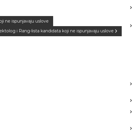
oji ne ispunjavaju uslove
ektolog i Rang-lista kandidata koji ne ispunjavaju uslove