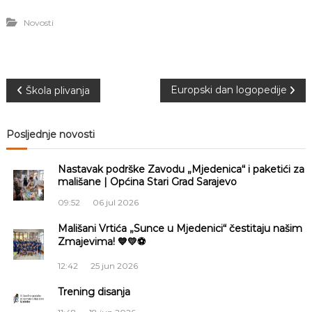
Novosti
N
Europski dan logopedije
Škola plivanja
a
Posljednje novosti
v
Nastavak podrške Zavodu „Mjedenica“ i paketići za
i
mališane | Općina Stari Grad Sarajevo
09:52
06 jul 2026
g
Mališani Vrtića „Sunce u Mjedenici“ čestitaju našim
Zmajevima! 💙💛⚽
a
12:42
25 jun 2026
c
Trening disanja