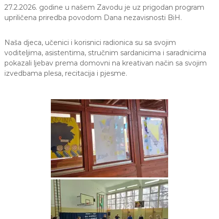
27.2.2026. godine u našem Zavodu je uz prigodan program
a
S
upriličena priredba povodom Dana nezavisnosti BiH.
a
r
Naša djeca, učenici i korisnici radionica su sa svojim
a
j
voditeljima, asistentima, stručnim sardanicima i saradnicima
e
pokazali ljebav prema domovni na kreativan način sa svojim
v
izvedbama plesa, recitacija i pjesme.
o