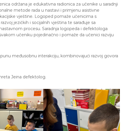
a održana je edukativna radionica za učenike u saradnji
onalne metode rada u nastavi i primjenu asistivne
nikacijske vještine. Logoped pomaže učenicima s
oj jezičkih i socijalnih vještina te sarađuje sa
ji u nastavnom procesu. Saradnja logopeda i defektologa
 svakom učeniku pojedinačno i pomaže da učenici razviju
i su punu međusobnu interakciju, kombinovajući razvoj govora
mreta Jeina defektolog.