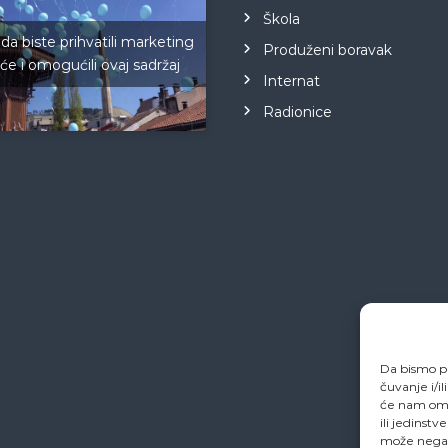
Škola
 da biste prihvatili marketing
Produženi boravak
iće i omogućili ovaj sadržaj
Internat
Radionice
Da bismo pr
čuvanje i/i
će nam omo
ili jedinstv
može negati