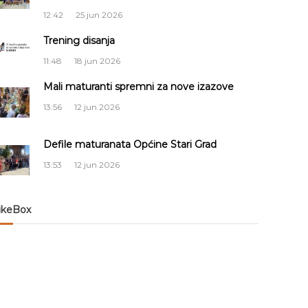
12:42
25 jun 2026
Trening disanja
11:48
18 jun 2026
Mali maturanti spremni za nove izazove
13:56
12 jun 2026
Defile maturanata Općine Stari Grad
13:53
12 jun 2026
ikeBox