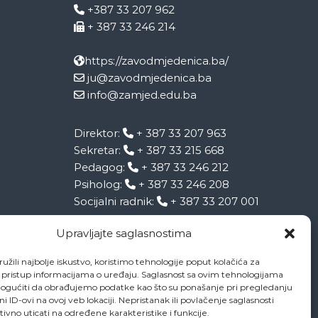
+387 33 207 962
+ 387 33 246 214
https://zavodmjedenica.ba/
ju@zavodmjedenica.ba
info@zamjed.edu.ba
Direktor:
+ 387 33 207 963
Sekretar:
+ 387 33 215 668
Pedagog:
+ 387 33 246 212
Psiholog:
+ 387 33 246 208
Socijalni radnik:
+ 387 33 207 001
Upravljajte saglasnostima
užili najbolje iskustvo, koristimo tehnologije poput kolačića za
li pristup informacijama o uređaju. Saglasnost sa ovim tehnologijama
gućiti da obrađujemo podatke kao što su ponašanje pri pregledanju
eni ID-ovi na ovoj veb lokaciji. Nepristanak ili povlačenje saglasnosti
vno uticati na određene karakteristike i funkcije.