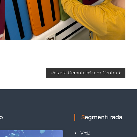
Posjeta Gerontološkom Centru
eo
Segmenti rada
Vrtić