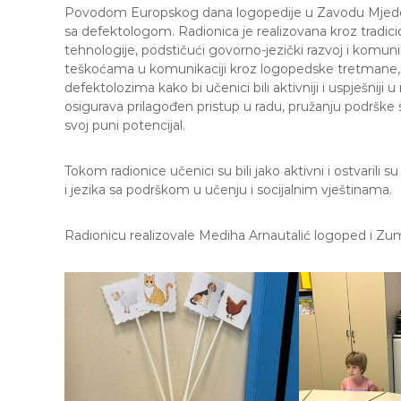
e
Povodom Europskog dana logopedije u Zavodu Mjedenic
M
sa defektologom. Radionica je realizovana kroz tradici
j
tehnologije, podstičući govorno-jezički razvoj i komu
e
teškoćama u komunikaciji kroz logopedske tretmane, razv
d
defektolozima kako bi učenici bili aktivniji i uspješni
e
osigurava prilagođen pristup u radu, pružanju podrške
n
svoj puni potencijal.
i
c
Tokom radionice učenici su bili jako aktivni i ostvaril
a
i jezika sa podrškom u učenju i socijalnim vještinama.
S
a
r
Radionicu realizovale Mediha Arnautalić logoped i Zu
a
j
e
v
o