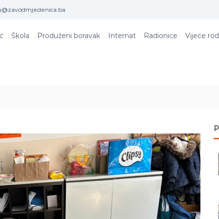
u@zavodmjedenica.ba
ić
Škola
Produženi boravak
Internat
Radionice
Vijeće rod
P