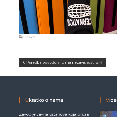
Novosti
N
Priredba povodom Dana nezavisnosti BiH
a
v
i
Ukratko o nama
Vid
g
Zavod je Javna ustanova koja pruža