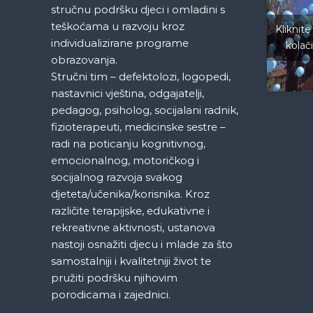
a
stručnu podršku djeci i omladini s
teškoćama u razvoju kroz
Kliknite
c
individualizirane programe
kolač
obrazovanja.
i
Stručni tim – defektolozi, logopedi,
nastavnici vještina, odgajatelji,
j
pedagog, psiholog, socijalani radnik,
fizioterapeuti, medicinske sestre –
a
radi na poticanju kognitivnog,
emocionalnog, motoričkog i
č
socijalnog razvoja svakog
djeteta/učenika/korisnika. Kroz
l
različite terapijske, edukativne i
rekreativne aktivnosti, ustanova
a
nastoji osnažiti djecu i mlade za što
n
samostalniji i kvalitetniji život te
pružiti podršku njihovim
a
porodicama i zajednici.