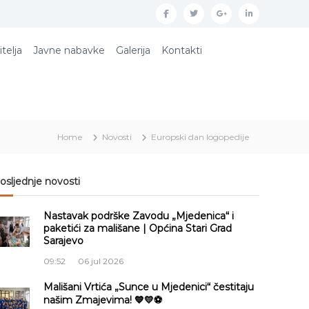
f
t
g
l
a
w
o
i
itelja
Javne nabavke
Galerija
Kontakti
c
i
o
n
e
t
g
k
b
t
l
e
o
e
e
d
Home
Novosti
Europski dan logopedije
o
r
p
i
k
l
n
u
osljednje novosti
s
Nastavak podrške Zavodu „Mjedenica“ i
paketići za mališane | Općina Stari Grad
Sarajevo
09:52
06 jul 2026
Mališani Vrtića „Sunce u Mjedenici“ čestitaju
našim Zmajevima! 💙💛⚽