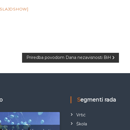
 SLAJDSHOW]
Priredba povodom Dana nezavisnosti BiH
eo
Segmenti rada
Vrtić
Škola