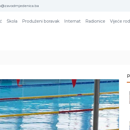
u@zavodmjedenica.ba
ić
Škola
Produženi boravak
Internat
Radionice
Vijeće rod
P