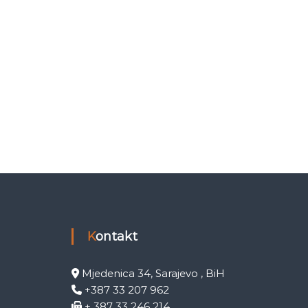
Kontakt
Mjedenica 34, Sarajevo , BiH
+387 33 207 962
+ 387 33 246 214