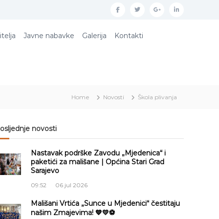
f
t
g
l
a
w
o
i
itelja
Javne nabavke
Galerija
Kontakti
c
i
o
n
e
t
g
k
b
t
l
e
o
e
e
d
Home
Novosti
Škola plivanja
o
r
p
i
k
l
n
u
osljednje novosti
s
Nastavak podrške Zavodu „Mjedenica“ i
paketići za mališane | Općina Stari Grad
Sarajevo
09:52
06 jul 2026
Mališani Vrtića „Sunce u Mjedenici“ čestitaju
našim Zmajevima! 💙💛⚽