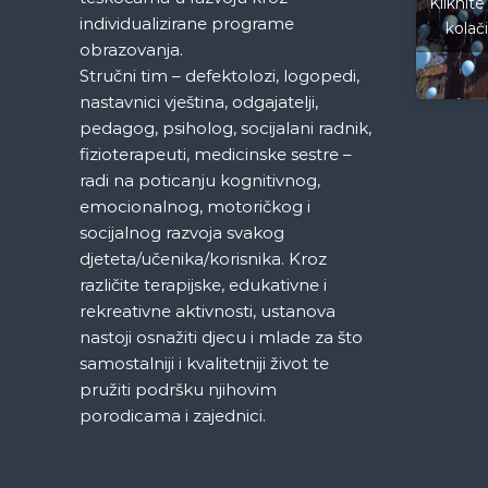
Kliknite
c
individualizirane programe
kolač
obrazovanja.
i
Stručni tim – defektolozi, logopedi,
nastavnici vještina, odgajatelji,
j
pedagog, psiholog, socijalani radnik,
fizioterapeuti, medicinske sestre –
a
radi na poticanju kognitivnog,
emocionalnog, motoričkog i
č
socijalnog razvoja svakog
djeteta/učenika/korisnika. Kroz
l
različite terapijske, edukativne i
rekreativne aktivnosti, ustanova
a
nastoji osnažiti djecu i mlade za što
n
samostalniji i kvalitetniji život te
pružiti podršku njihovim
a
porodicama i zajednici.
k