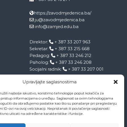
https://zavodmjedenica.ba/
ju@zavodmjedenica.ba
info@zamjed.edu.ba
Direktor:
+ 387 33 207 963
Sekretar:
+ 387 33 215 668
Pedagog:
+ 387 33 246 212
Psiholog:
+ 387 33 246 208
Socijalni radnik:
+ 387 33 207 001
Upravljajte saglasnostima
užili najbolje iskustvo, koristimo tehnologije poput kolačića za
li pristup informacijama o uređaju. Saglasnost sa ovim tehnologijama
gućiti da obrađujemo podatke kao što su ponašanje pri pregledanju
eni ID-ovi na ovoj veb lokaciji. Nepristanak ili povlačenje saglasnosti
vno uticati na određene karakteristike i funkcije.