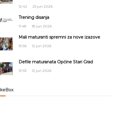
12:42
25 jun 2026
Trening disanja
11:48
18 jun 2026
Mali maturanti spremni za nove izazove
13:56
12 jun 2026
Defile maturanata Općine Stari Grad
13:53
12 jun 2026
ikeBox