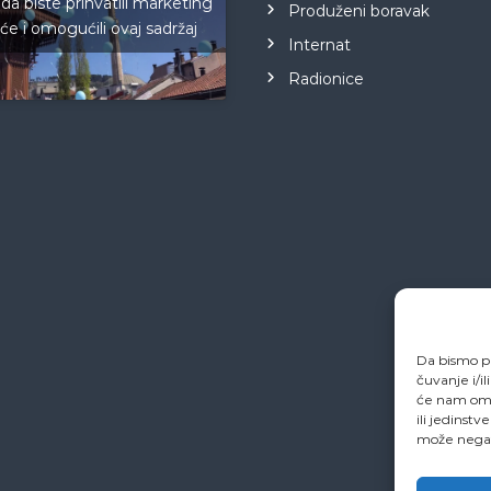
 da biste prihvatili marketing
Produženi boravak
iće i omogućili ovaj sadržaj
Internat
Radionice
Da bismo pr
čuvanje i/i
će nam omo
ili jedinstv
može negati