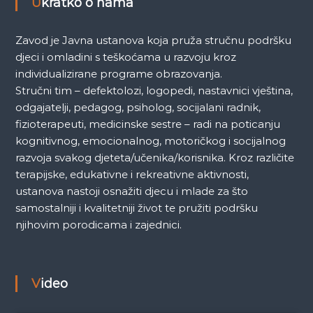
a
Ukratko o nama
Zavod je Javna ustanova koja pruža stručnu podršku
djeci i omladini s teškoćama u razvoju kroz
individualizirane programe obrazovanja.
Stručni tim – defektolozi, logopedi, nastavnici vještina,
odgajatelji, pedagog, psiholog, socijalani radnik,
fizioterapeuti, medicinske sestre – radi na poticanju
kognitivnog, emocionalnog, motoričkog i socijalnog
razvoja svakog djeteta/učenika/korisnika. Kroz različite
terapijske, edukativne i rekreativne aktivnosti,
ustanova nastoji osnažiti djecu i mlade za što
samostalniji i kvalitetniji život te pružiti podršku
njihovim porodicama i zajednici.
Video