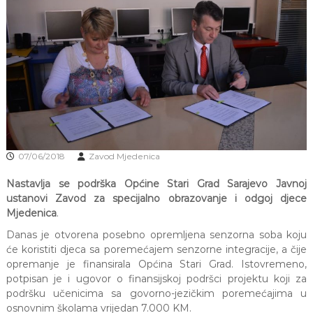
J
o
v
E
a
V
n
O
j
e
i
o
d
g
o
j
07/06/2018
Zavod Mjedenica
d
j
Nastavlja se podrška Općine Stari Grad Sarajevo Javnoj
e
ustanovi Zavod za specijalno obrazovanje i odgoj djece
c
e
Mjedenica
.
M
Danas je otvorena posebno opremljena senzorna soba koju
j
e
će koristiti djeca sa poremećajem senzorne integracije, a čije
d
opremanje je finansirala Općina Stari Grad. Istovremeno,
e
potpisan je i ugovor o finansijskoj podršci projektu koji za
n
podršku učenicima sa govorno-jezičkim poremećajima u
i
osnovnim školama vrijedan 7.000 KM.
c