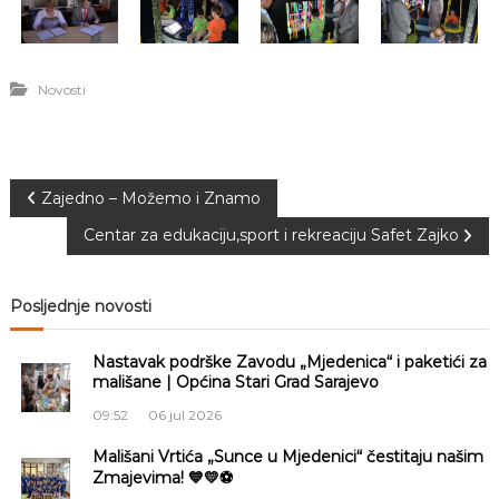
Novosti
N
Zajedno – Možemo i Znamo
Centar za edukaciju,sport i rekreaciju Safet Zajko
a
v
Posljednje novosti
i
Nastavak podrške Zavodu „Mjedenica“ i paketići za
mališane | Općina Stari Grad Sarajevo
g
09:52
06 jul 2026
a
Mališani Vrtića „Sunce u Mjedenici“ čestitaju našim
Zmajevima! 💙💛⚽