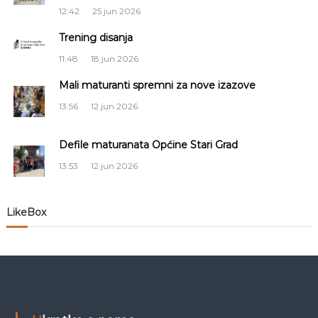
c
12:42
25 jun 2026
i
Trening disanja
11:48
18 jun 2026
j
Mali maturanti spremni za nove izazove
a
13:56
12 jun 2026
č
Defile maturanata Općine Stari Grad
l
13:53
12 jun 2026
a
LikeBox
n
a
k