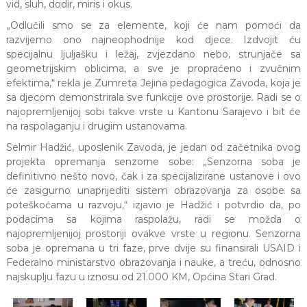
vid, sluh, dodir, miris i okus.
„Odlučili smo se za elemente, koji će nam pomoći da
razvijemo ono najneophodnije kod djece. Izdvojit ću
specijalnu ljuljašku i ležaj, zvjezdano nebo, strunjače sa
geometrijskim oblicima, a sve je propraćeno i zvučnim
efektima,“ rekla je Zumreta Jejina pedagogica Zavoda, koja je
sa djecom demonstrirala sve funkcije ove prostorije. Radi se o
najopremljenijoj sobi takve vrste u Kantonu Sarajevo i bit će
na raspolaganju i drugim ustanovama.
Selmir Hadžić, uposlenik Zavoda, je jedan od začetnika ovog
projekta opremanja senzorne sobe: „Senzorna soba je
definitivno nešto novo, čak i za specijalizirane ustanove i ovo
će zasigurno unaprijediti sistem obrazovanja za osobe sa
poteškoćama u razvoju,“ izjavio je Hadžić i potvrdio da, po
podacima sa kojima raspolažu, radi se možda o
najopremljenijoj prostoriji ovakve vrste u regionu. Senzorna
soba je opremana u tri faze, prve dvije su finansirali USAID i
Federalno ministarstvo obrazovanja i nauke, a treću, odnosno
najskuplju fazu u iznosu od 21.000 KM, Općina Stari Grad.