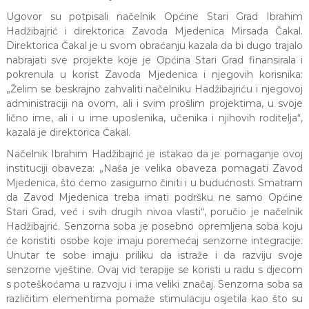
a
Ugovor su potpisali načelnik Općine Stari Grad Ibrahim
S
Hadžibajrić i direktorica Zavoda Mjedenica Mirsada Čakal.
a
Direktorica Čakal je u svom obraćanju kazala da bi dugo trajalo
r
nabrajati sve projekte koje je Općina Stari Grad finansirala i
a
j
pokrenula u korist Zavoda Mjedenica i njegovih korisnika:
e
„Želim se beskrajno zahvaliti načelniku Hadžibajriću i njegovoj
v
administraciji na ovom, ali i svim prošlim projektima, u svoje
o
lično ime, ali i u ime uposlenika, učenika i njihovih roditelja“,
kazala je direktorica Čakal.
Načelnik Ibrahim Hadžibajrić je istakao da je pomaganje ovoj
instituciji obaveza: „Naša je velika obaveza pomagati Zavod
Mjedenica, što ćemo zasigurno činiti i u budućnosti. Smatram
da Zavod Mjedenica treba imati podršku ne samo Općine
Stari Grad, već i svih drugih nivoa vlasti“, poručio je načelnik
Hadžibajrić. Senzorna soba je posebno opremljena soba koju
će koristiti osobe koje imaju poremećaj senzorne integracije.
Unutar te sobe imaju priliku da istraže i da razviju svoje
senzorne vještine. Ovaj vid terapije se koristi u radu s djecom
s poteškoćama u razvoju i ima veliki značaj. Senzorna soba sa
različitim elementima pomaže stimulaciju osjetila kao što su