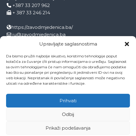
+387 33 207 962
+ 387 33 246 214
https://zavodmjedenica.ba/
ju@zavodmjedenica.ba
info@zamjed.edu.ba
Upravljajte saglasnostima
Da bismo pružili najbolje iskustvo, koristimo tehnologije poput
Direktor:
+ 387 33 207 963
kolačića za čuvanje i/ili pristup informacijama o uređaju. Saglasnost
Sekretar:
+ 387 33 215 668
sa ovim tehnologijama će nam omogućiti da obrađujemo podatke
Pedagog:
+ 387 33 246 212
kao što su ponašanje pri pregledanju ili jedinstveni ID-ovi na ovoj
veb lokaciji. Nepristanak ili povlačenje saglasnosti može negativno
Psiholog:
+ 387 33 246 208
uticati na određene karakteristike i funkcije.
Socijalni radnik:
+ 387 33 207 001
Prihvati
Odbij
Copyright © 2026
ZAVOD MJEDENICA SARAJEVO
All rights reserved.
Theme:
Flash
by ThemeGrill. Powered by
WordPress
Prikaži podešavanja
O ustanovi
Ovo je naša Mjedenica
Dokumenti
Projekti