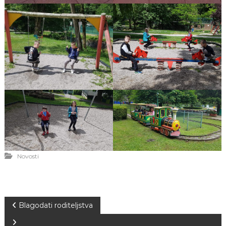
Novosti
N
Blagodati roditeljstva