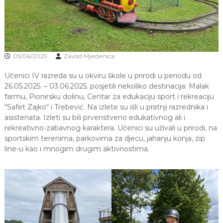
J
o
v
E
a
V
n
O
j
e
05/06/2025
Zavod Mjedenica
i
o
Učenici IV razreda su u okviru škole u prirodi u periodu od
d
26.05.2025. – 03.06.2025. posjetili nekoliko destinacija: Malak
g
farmu, Pionirsku dolinu, Centar za edukaciju sport i rekreaciju
o
j
“Safet Zajko“ i Trebević. Na izlete su išli u pratnji razrednika i
d
asistenata. Izleti su bili prvenstveno edukativnog ali i
j
rekreativno-zabavnog karaktera. Učenici su uživali u prirodi, na
e
sportskim terenima, parkovima za djecu, jahanju konja, zip
c
line-u kao i mnogim drugim aktivnostima.
e
M
j
e
d
e
n
i
c