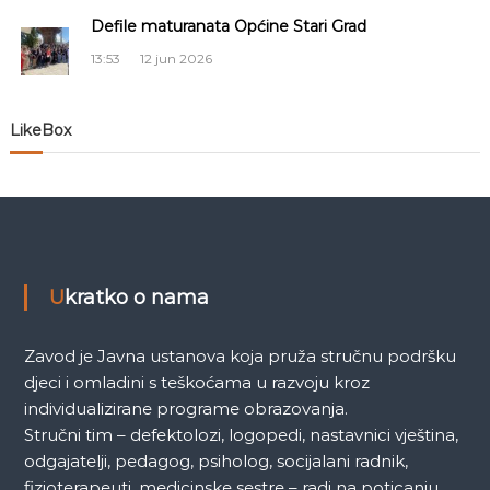
l
Defile maturanata Općine Stari Grad
a
13:53
12 jun 2026
n
LikeBox
a
k
a
Ukratko o nama
Zavod je Javna ustanova koja pruža stručnu podršku
djeci i omladini s teškoćama u razvoju kroz
individualizirane programe obrazovanja.
Stručni tim – defektolozi, logopedi, nastavnici vještina,
odgajatelji, pedagog, psiholog, socijalani radnik,
fizioterapeuti, medicinske sestre – radi na poticanju