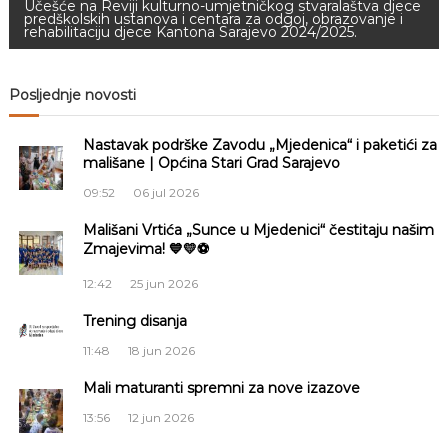
a
Učešće na Reviji kulturno-umjetničkog stvaralaštva djece
predškolskih ustanova i centara za odgoj, obrazovanje i
rehabilitaciju djece Kantona Sarajevo 2024/2025.
v
i
Posljednje novosti
g
Nastavak podrške Zavodu „Mjedenica“ i paketići za
mališane | Općina Stari Grad Sarajevo
a
09:52
06 jul 2026
c
Mališani Vrtića „Sunce u Mjedenici“ čestitaju našim
Zmajevima! 💙💛⚽
i
12:42
25 jun 2026
j
Trening disanja
11:48
18 jun 2026
a
Mali maturanti spremni za nove izazove
č
13:56
12 jun 2026