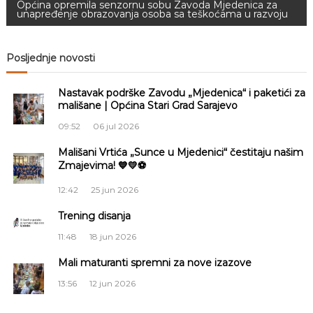
Općina opremila senzornu sobu Zavoda Mjedenica za
a
unapređenje obrazovanja osoba sa teškoćama u razvoju
v
S
a
r
i
Posljednje novosti
a
j
g
e
Nastavak podrške Zavodu „Mjedenica“ i paketići za
v
mališane | Općina Stari Grad Sarajevo
o
a
09:52
06 jul 2026
c
Mališani Vrtića „Sunce u Mjedenici“ čestitaju našim
Zmajevima! 💙💛⚽
i
12:42
25 jun 2026
j
Trening disanja
11:48
18 jun 2026
a
Mali maturanti spremni za nove izazove
č
13:56
12 jun 2026
l