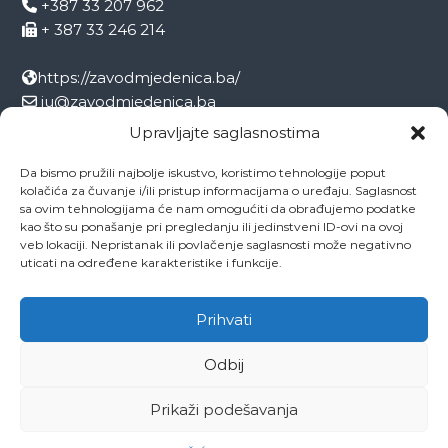
+387 33 207 962
+ 387 33 246 214
https://zavodmjedenica.ba/
ju@zavodmjedenica.ba
info@zamjed.edu.ba
Upravljajte saglasnostima
Da bismo pružili najbolje iskustvo, koristimo tehnologije poput
Direktor:
+ 387 33 207 963
kolačića za čuvanje i/ili pristup informacijama o uređaju. Saglasnost
Sekretar:
+ 387 33 215 668
sa ovim tehnologijama će nam omogućiti da obrađujemo podatke
Pedagog:
+ 387 33 246 212
kao što su ponašanje pri pregledanju ili jedinstveni ID-ovi na ovoj
veb lokaciji. Nepristanak ili povlačenje saglasnosti može negativno
Psiholog:
+ 387 33 246 208
uticati na određene karakteristike i funkcije.
Socijalni radnik:
+ 387 33 207 001
Prihvati
Odbij
Copyright © 2026
ZAVOD MJEDENICA SARAJEVO
All rights reserved.
Theme:
Flash
by ThemeGrill. Powered by
WordPress
Prikaži podešavanja
O ustanovi
Ovo je naša Mjedenica
Dokumenti
Projekti
Zaposlenici
Kontakti