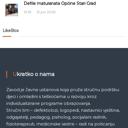
Defile maturanata Općine Stari Grad
a
13:53
12 jun 2026
n
LikeBox
a
k
a
Ukratko o nama
Zavod je Javna ustanova koja pruža stručnu podršku
djeci i omladini s teškoćama u razvoju kroz
individualizirane programe obrazovanja.
Stručni tim – defektolozi, logopedi, nastavnici vještina,
odgajatelji, pedagog, psiholog, socijalani radnik,
fizioterapeuti, medicinske sestre – radi na poticanju