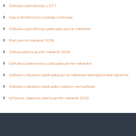
g
Odluka o poništenju LOT 1
a
Izjava direktorice o sukobu interesa
Odluka o poništenju postupka javne nabavke
c
Plan javnih nabavki 2026
i
Odluka plana javnih nabavki 2026
j
Odluka o pokretanju postupka javne nabavke
a
Odluka o obustavi postupka javne nabavke kompjuterske opreme
č
Odluka o obustavi postupka nabave namještaja
l
Izmjene i dopune plana javnih nabavki 2023
a
n