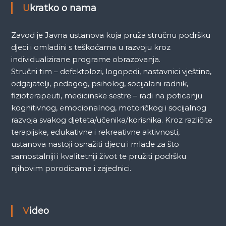
a
Ukratko o nama
k
Zavod je Javna ustanova koja pruža stručnu podršku
djeci i omladini s teškoćama u razvoju kroz
a
individualizirane programe obrazovanja.
Stručni tim – defektolozi, logopedi, nastavnici vještina,
odgajatelji, pedagog, psiholog, socijalani radnik,
fizioterapeuti, medicinske sestre – radi na poticanju
kognitivnog, emocionalnog, motoričkog i socijalnog
razvoja svakog djeteta/učenika/korisnika. Kroz različite
terapijske, edukativne i rekreativne aktivnosti,
ustanova nastoji osnažiti djecu i mlade za što
samostalniji i kvalitetniji život te pružiti podršku
njihovim porodicama i zajednici.
Video