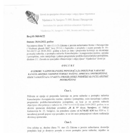
J
o
v
E
a
V
n
O
j
e
i
o
d
g
o
j
d
j
e
c
e
M
j
e
d
e
n
i
c