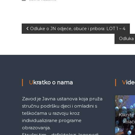
N
Odluke o JN odjeće, obuće i pribora: LOT 1 – 4
Odluka 
a
v
i
g
Ukratko o nama
Vid
a
Zavod je Javna ustanova koja pruža
stručnu podršku djeci i omladini s
c
teškoćama u razvoju kroz
Kliknite
individualizirane programe
kolač
i
obrazovanja.
Stručni tim – defektolozi, logopedi,