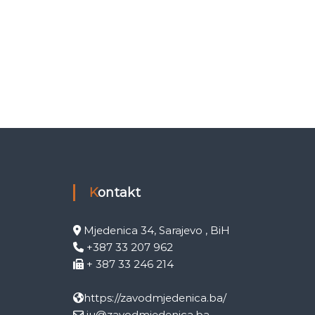
Kontakt
Mjedenica 34, Sarajevo , BiH
+387 33 207 962
+ 387 33 246 214
https://zavodmjedenica.ba/
ju@zavodmjedenica.ba