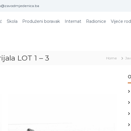
u@zavodmjedenica.ba
ić
Škola
Produženi boravak
Internat
Radionice
Vijeće rod
ala LOT 1 – 3
Home
Ja
O