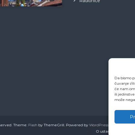
Radionice
Da bismo pr
čuvanje i/i
će nam omo
ili jedinstv
može negati
Pr
reserved. Theme:
Flash
by ThemeGrill. Powered by
WordPress
O ustanovi
Ovo je 