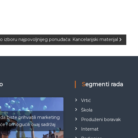
o izboru najpovoljnijeg ponuđača: Kancelarijski materijal
eo
Segmenti rada
Vrtić
Škola
 da biste prihvatili marketing
Produženi boravak
iće i omogućili ovaj sadržaj
Internat