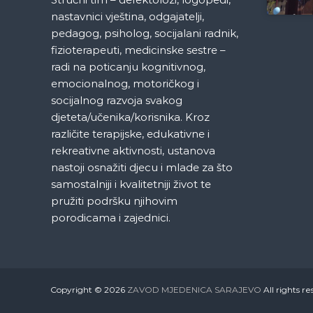
j
nastavnici vještina, odgajatelji,
a
pedagog, psiholog, socijalani radnik,
fizioterapeuti, medicinske sestre –
č
radi na poticanju kognitivnog,
emocionalnog, motoričkog i
l
socijalnog razvoja svakog
djeteta/učenika/korisnika. Kroz
a
različite terapijske, edukativne i
rekreativne aktivnosti, ustanova
n
nastoji osnažiti djecu i mlade za što
samostalniji i kvalitetniji život te
a
pružiti podršku njihovim
porodicama i zajednici.
k
a
Copyright © 2026
ZAVOD MJEDENICA SARAJEVO
All rights 