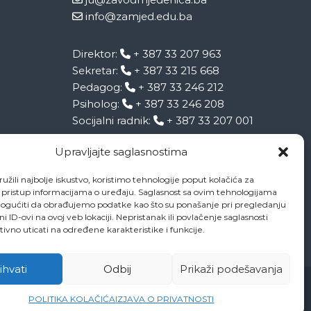
info@zamjed.edu.ba
Direktor:
+ 387 33 207 963
Sekretar:
+ 387 33 215 668
Pedagog:
+ 387 33 246 212
Psiholog:
+ 387 33 246 208
Socijalni radnik:
+ 387 33 207 001
Upravljajte saglasnostima
užili najbolje iskustvo, koristimo tehnologije poput kolačića za
li pristup informacijama o uređaju. Saglasnost sa ovim tehnologijama
gućiti da obrađujemo podatke kao što su ponašanje pri pregledanju
eni ID-ovi na ovoj veb lokaciji. Nepristanak ili povlačenje saglasnosti
vno uticati na određene karakteristike i funkcije.
ihvati
Odbij
Prikaži podešavanja
POLITIKA KOLAČIĆA
IZJAVA O PRIVATNOSTI
naša Mjedenica
Dokumenti
Projekti
Zaposlenici
Kontakti