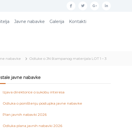
f
t
g
l
a
w
o
i
itelja
Javne nabavke
Galerija
Kontakti
c
i
o
n
e
t
g
k
b
t
l
e
o
e
e
d
vne nabavke
Odluke o JN štampanog materijala LOT 1 – 3
o
r
p
i
k
l
n
u
stale javne nabavke
s
Izjava direktorice o sukobu interesa
Odluka o poništenju postupka javne nabavke
Plan javnih nabavki 2026
Odluka plana javnih nabavki 2026