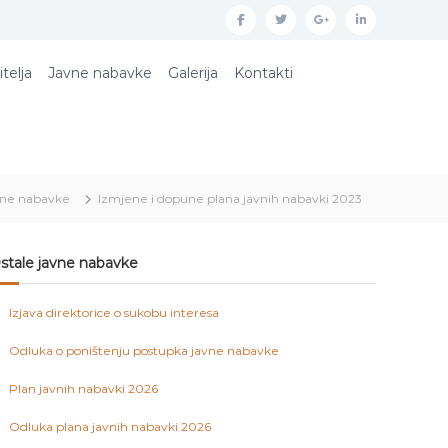
f
t
g
l
a
w
o
i
itelja
Javne nabavke
Galerija
Kontakti
c
i
o
n
e
t
g
k
b
t
l
e
o
e
e
d
ne nabavke
Izmjene i dopune plana javnih nabavki 2023
o
r
p
i
k
l
n
u
stale javne nabavke
s
Izjava direktorice o sukobu interesa
Odluka o poništenju postupka javne nabavke
Plan javnih nabavki 2026
Odluka plana javnih nabavki 2026