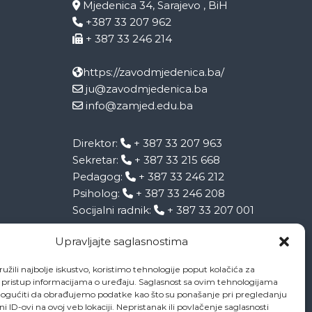
Mjedenica 34, Sarajevo , BiH
+387 33 207 962
+ 387 33 246 214
https://zavodmjedenica.ba/
ju@zavodmjedenica.ba
info@zamjed.edu.ba
Direktor:
+ 387 33 207 963
Sekretar:
+ 387 33 215 668
Pedagog:
+ 387 33 246 212
Psiholog:
+ 387 33 246 208
Socijalni radnik:
+ 387 33 207 001
Upravljajte saglasnostima
užili najbolje iskustvo, koristimo tehnologije poput kolačića za
li pristup informacijama o uređaju. Saglasnost sa ovim tehnologijama
gućiti da obrađujemo podatke kao što su ponašanje pri pregledanju
eni ID-ovi na ovoj veb lokaciji. Nepristanak ili povlačenje saglasnosti