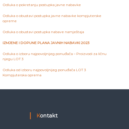
Odluka o pokretanju postupka javne nabavke
Odluka o obustavi postupka javne nabavke kompjuterske
opreme
Odluka o obustavi postupka nabave namještaja
IZMJENE I DOPUNE PLANA JAVNIH NABAVKI 2023
Odluka o izboru najpovoljnijeg ponuđača – Proizvodi za ličnu
njegu LOT 3
Odluka od izboru najpovoljnijeg ponuđača LOT 3
Kompjuterska oprema
Kontakt