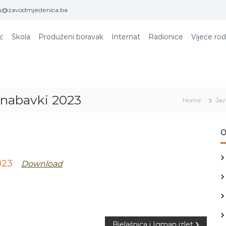
u@zavodmjedenica.ba
ić
Škola
Produženi boravak
Internat
Radionice
Vijeće rod
 nabavki 2023
Home
Jav
O
023
Download
Bjelašnica i Igman izlet