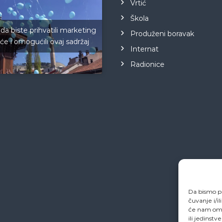
Vrtić
Škola
 da biste prihvatili marketing
Produženi boravak
iće i omogućili ovaj sadržaj
Internat
Radionice
Da bismo pr
čuvanje i/i
će nam omo
ili jedinstv