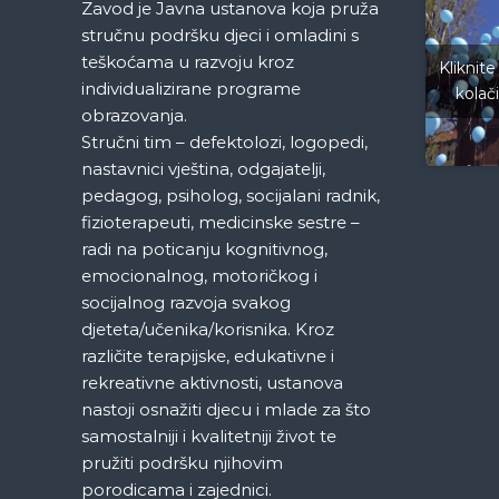
č
Zavod je Javna ustanova koja pruža
e
M
stručnu podršku djeci i omladini s
l
j
teškoćama u razvoju kroz
Kliknite
e
individualizirane programe
kolač
a
d
obrazovanja.
e
Stručni tim – defektolozi, logopedi,
n
n
nastavnici vještina, odgajatelji,
i
a
pedagog, psiholog, socijalani radnik,
c
a
fizioterapeuti, medicinske sestre –
S
k
radi na poticanju kognitivnog,
a
emocionalnog, motoričkog i
r
a
socijalnog razvoja svakog
a
djeteta/učenika/korisnika. Kroz
j
različite terapijske, edukativne i
e
rekreativne aktivnosti, ustanova
v
o
nastoji osnažiti djecu i mlade za što
samostalniji i kvalitetniji život te
pružiti podršku njihovim
porodicama i zajednici.