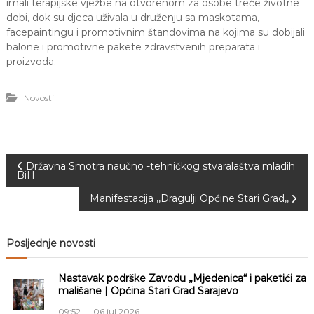
imali terapijske vježbe na otvorenom za osobe treće životne
dobi, dok su djeca uživala u druženju sa maskotama,
facepaintingu i promotivnim štandovima na kojima su dobijali
balone i promotivne pakete zdravstvenih preparata i
proizvoda.
Novosti
N
Državna Smotra naučno -tehničkog stvaralaštva mladih
BiH
a
Manifestacija ,,Dragulji Općine Stari Grad,,
v
Posljednje novosti
i
Nastavak podrške Zavodu „Mjedenica“ i paketići za
g
mališane | Općina Stari Grad Sarajevo
09:52
06 jul 2026