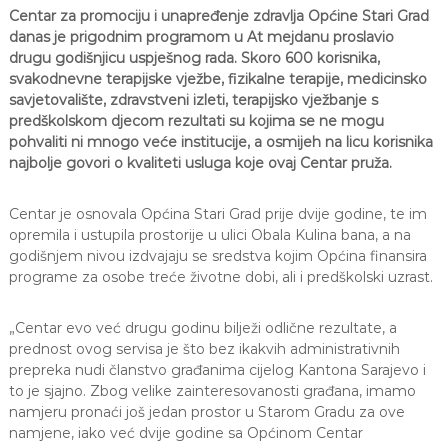
Centar za promociju i unapređenje zdravlja Općine Stari Grad
danas je prigodnim programom u At mejdanu proslavio
drugu godišnjicu uspješnog rada. Skoro 600 korisnika,
svakodnevne terapijske vježbe, fizikalne terapije, medicinsko
savjetovalište, zdravstveni izleti, terapijsko vježbanje s
predškolskom djecom rezultati su kojima se ne mogu
pohvaliti ni mnogo veće institucije, a osmijeh na licu korisnika
najbolje govori o kvaliteti usluga koje ovaj Centar pruža.
Centar je osnovala Općina Stari Grad prije dvije godine, te im
opremila i ustupila prostorije u ulici Obala Kulina bana, a na
godišnjem nivou izdvajaju se sredstva kojim Općina finansira
programe za osobe treće životne dobi, ali i predškolski uzrast.
„Centar evo već drugu godinu bilježi odlične rezultate, a
prednost ovog servisa je što bez ikakvih administrativnih
prepreka nudi članstvo građanima cijelog Kantona Sarajevo i
to je sjajno. Zbog velike zainteresovanosti građana, imamo
namjeru pronaći još jedan prostor u Starom Gradu za ove
namjene, iako već dvije godine sa Općinom Centar