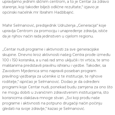
upravljamo jednim sličnim centrom, a to je Centar za zdravo
starenje, koji također bilježi odlične rezultate,“ izjavio je
općinski načelnik mr Ibrahim Hadžibajrić.
Mahir Selmanović, predsjednik Udruženja „Generacija“ koje
upravlja Centrom za promociju i unapređenje zdravlja, ističe
da je njihov način rada jedinstven u cijelom regionu.
„Centar nudi programe i aktivnosti za sve generacijske
skupine. Dnevno kroz aktivnosti našeg Centra prođe između
100 i 150 korisnika, a u naš rad smo uključili i tri vrtića, te smo
mališanima predstavili pravilnu ishranu i vježbe. Također, sa
Zavodom Mjedenica smo napravili poseban program
pravilnog vježbanja za učenike iz te institucije, te njihove
roditelje,“ ispričao je Selmanović. Dodao je da određeni
programi koje Centar nudi, ponekad budu zamjena za ono što
ne mogu dobiti u zvaničnim zdravstvenim institucijama, što
korisnicima olakšava mnoge stvari. „Svi koji prođu naše
programe i aktivnosti na potpuno drugačiji način počinju
gledati na svoje zdravlje,“ kazao je Selmanović.