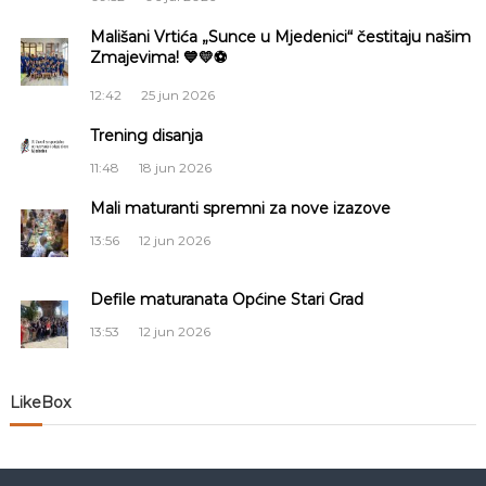
a
Mališani Vrtića „Sunce u Mjedenici“ čestitaju našim
Zmajevima! 💙💛⚽
c
12:42
25 jun 2026
i
Trening disanja
j
11:48
18 jun 2026
a
Mali maturanti spremni za nove izazove
13:56
12 jun 2026
č
Defile maturanata Općine Stari Grad
l
13:53
12 jun 2026
a
n
LikeBox
a