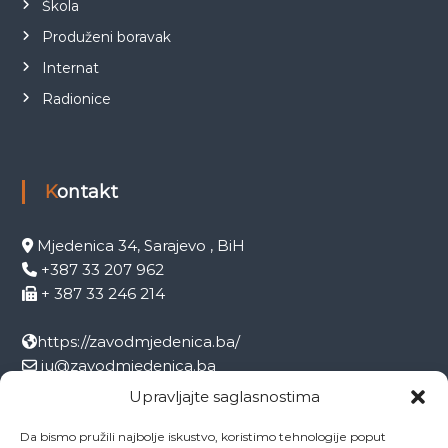
Škola
Produženi boravak
Internat
Radionice
Kontakt
Mjedenica 34, Sarajevo , BiH
+387 33 207 962
+ 387 33 246 214
https://zavodmjedenica.ba/
ju@zavodmjedenica.ba
info@zamjed.edu.ba
Upravljajte saglasnostima
Da bismo pružili najbolje iskustvo, koristimo tehnologije poput
Direktor:
+ 387 33 207 963