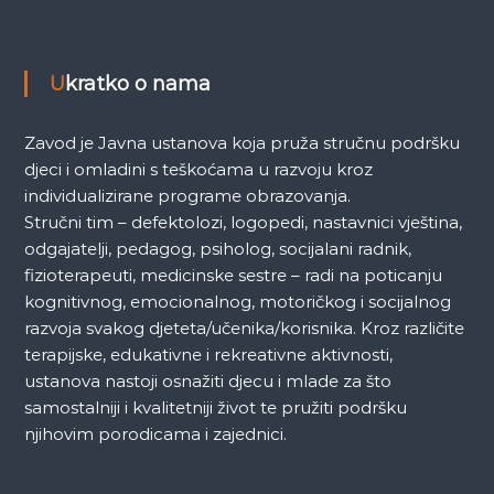
k
a
Ukratko o nama
Zavod je Javna ustanova koja pruža stručnu podršku
djeci i omladini s teškoćama u razvoju kroz
individualizirane programe obrazovanja.
Stručni tim – defektolozi, logopedi, nastavnici vještina,
odgajatelji, pedagog, psiholog, socijalani radnik,
fizioterapeuti, medicinske sestre – radi na poticanju
kognitivnog, emocionalnog, motoričkog i socijalnog
razvoja svakog djeteta/učenika/korisnika. Kroz različite
terapijske, edukativne i rekreativne aktivnosti,
ustanova nastoji osnažiti djecu i mlade za što
samostalniji i kvalitetniji život te pružiti podršku
njihovim porodicama i zajednici.