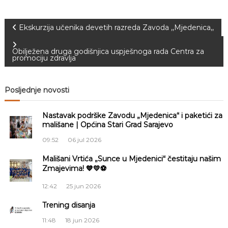
N
Ekskurzija učenika devetih razreda Zavoda ,,Mjedenica,,
a
Obilježena druga godišnjica uspješnoga rada Centra za
promociju zdravlja
v
Posljednje novosti
i
Nastavak podrške Zavodu „Mjedenica“ i paketići za
g
mališane | Općina Stari Grad Sarajevo
a
09:52
06 jul 2026
Mališani Vrtića „Sunce u Mjedenici“ čestitaju našim
c
Zmajevima! 💙💛⚽
i
12:42
25 jun 2026
Trening disanja
j
11:48
18 jun 2026