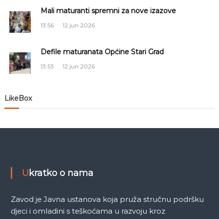
a
Mali maturanti spremni za nove izazove
č
13:56
12 jun 2026
l
Defile maturanata Općine Stari Grad
13:53
12 jun 2026
a
n
LikeBox
a
k
a
Ukratko o nama
Zavod je Javna ustanova koja pruža stručnu podršku
djeci i omladini s teškoćama u razvoju kroz