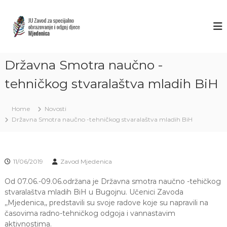
S
k
Z
J
U
i
A
Z
p
V
a
t
O
v
o
o
Državna Smotra naučno -
D
c
d
M
o
z
tehničkog stvaralaštva mladih BiH
J
a
n
s
t
E
p
Home
Novosti
e
D
e
Državna Smotra naučno -tehničkog stvaralaštva mladih BiH
n
E
c
t
i
N
j
I
a
C
l
11/06/2019
Zavod Mjedenica
n
A
o
Od 07.06.-09.06.održana je Državna smotra naučno -tehičkog
S
o
stvaralaštva mladih BiH u Bugojnu. Učenici Zavoda
A
b
,,Mjedenica,, predstavili su svoje radove koje su napravili na
r
R
časovima radno-tehničkog odgoja i vannastavim
a
A
aktivnostima.
z