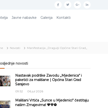
f
t
g
l
a
w
o
i
itelja
Javne nabavke
Galerija
Kontakti
c
i
o
n
e
t
g
k
b
t
l
e
o
e
e
d
me
Novosti
Manifestacija ,,Dragulji Općine Stari Grad,,
o
r
p
i
k
l
n
u
osljednje novosti
s
Nastavak podrške Zavodu „Mjedenica“ i
paketići za mališane | Općina Stari Grad
Sarajevo
09:52
06 jul 2026
Mališani Vrtića „Sunce u Mjedenici“ čestitaju
našim Zmajevima! 💙💛⚽