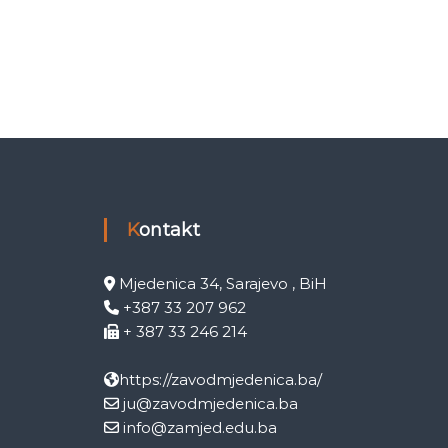
Kontakt
Mjedenica 34, Sarajevo , BiH
+387 33 207 962
+ 387 33 246 214
https://zavodmjedenica.ba/
ju@zavodmjedenica.ba
info@zamjed.edu.ba