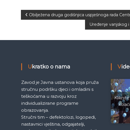
e
M
N
Obilježena druga godišnjica uspješnoga rada Centr
j
e
Uređenje vanjskog i 
a
d
e
n
v
i
c
i
a
S
g
Ukratko o nama
Vid
a
r
a
a
Zavod je Javna ustanova koja pruža
j
stručnu podršku djeci i omladini s
c
e
teškoćama u razvoju kroz
Kliknite
v
individualizirane programe
kolač
i
o
obrazovanja.
Stručni tim – defektolozi, logopedi,
j
nastavnici vještina, odgajatelji,