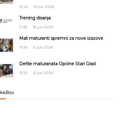
12:42
25 jun 2026
Trening disanja
11:48
18 jun 2026
Mali maturanti spremni za nove izazove
13:56
12 jun 2026
Defile maturanata Općine Stari Grad
13:53
12 jun 2026
ikeBox