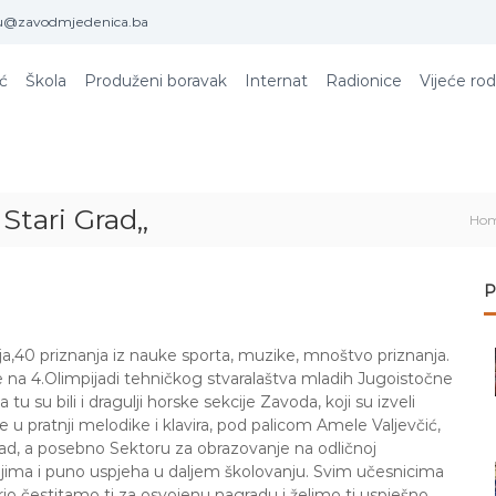
u@zavodmjedenica.ba
ić
Škola
Produženi boravak
Internat
Radionice
Vijeće rod
Stari Grad,,
Ho
P
lja,40 priznanja iz nauke sporta, muzike, mnoštvo priznanja.
se na 4.Olimpijadi tehničkog stvaralaštva mladih Jugoistočne
u su bili i dragulji horske sekcije Zavoda, koji su izveli
 pratnji melodike i klavira, pod p
alicom Amele Valjevčić,
rad, a posebno Sektoru za obrazovanje na odličnoj
uljima i puno uspjeha u daljem školovanju. Svim učesnicima
rio čestitamo ti za osvojenu nagradu i želimo ti uspješno