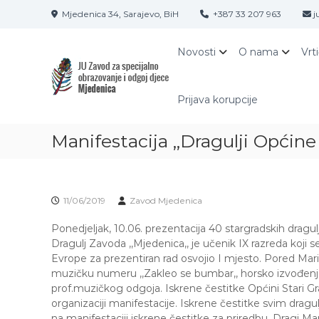
S
Mjedenica 34, Sarajevo, BiH
+387 33 207 963
j
k
i
Z
J
p
Novosti
O nama
Vrt
A
U
t
Z
V
o
a
O
c
Prijava korupcije
v
o
D
o
n
M
d
Manifestacija ,,Dragulji Općine 
t
J
z
e
E
a
n
D
s
t
p
E
11/06/2019
Zavod Mjedenica
e
N
c
Ponedjeljak, 10.06. prezentacija 40 stargradskih dragu
I
i
Dragulj Zavoda ,,Mjedenica,, je učenik IX razreda koji 
C
j
Evrope za prezentiran rad osvojio I mjesto. Pored Maria t
A
a
muzičku numeru ,,Zakleo se bumbar,, horsko izvođenje u
S
l
prof.muzičkog odgoja. Iskrene čestitke Općini Stari G
A
n
organizaciji manifestacije. Iskrene čestitke svim drag
o
na manifestaciji iskrene čestitke za priredbu. Dragi Ma