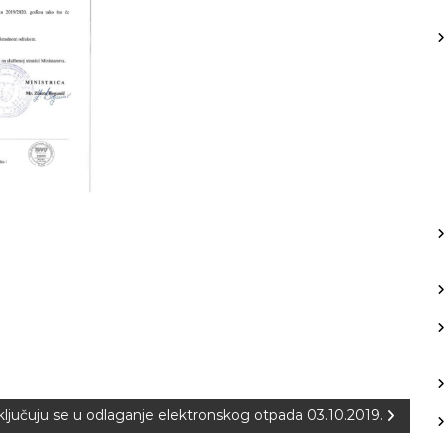
ključuju se u odlaganje elektronskog otpada 03.10.2019.