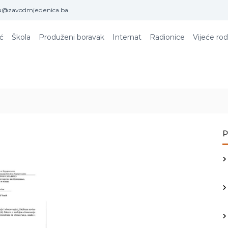
u@zavodmjedenica.ba
ić
Škola
Produženi boravak
Internat
Radionice
Vijeće rod
P