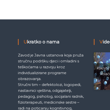
e
v
M
j
i
e
d
g
e
n
a
i
Ukratko o nama
Vid
c
a
c
S
Zavod je Javna ustanova koja pruža
a
i
stručnu podršku djeci i omladini s
r
teškoćama u razvoju kroz
Kliknite
a
j
individualizirane programe
kolač
j
obrazovanja.
e
a
Stručni tim – defektolozi, logopedi,
v
o
nastavnici vještina, odgajatelji,
č
pedagog, psiholog, socijalani radnik,
fizioterapeuti, medicinske sestre –
l
radi na poticanju kognitivnog,