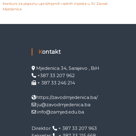
Konkurs za popunu upražnjenih radnih mjesta u JU Zavod
Mjedenica
Kontakt
Mjedenica 34, Sarajevo , BiH
+387 33 207 962
+ 387 33 246 214
https://zavodmjedenica.ba/
ju@zavodmjedenica.ba
info@zamjed.edu.ba
Direktor:
+ 387 33 207 963
Sekretar:
+ 387 33 215 668