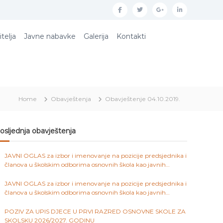
f
t
g
l
a
w
o
i
itelja
Javne nabavke
Galerija
Kontakti
c
i
o
n
e
t
g
k
b
t
l
e
o
e
e
d
Home
Obavještenja
Obavještenje 04.10.2019.
o
r
p
i
k
l
n
u
osljednja obavještenja
s
JAVNI OGLAS za izbor i imenovanje na pozicije predsjednika i
članova u školskim odborima osnovnih škola kao javnih
ustanova na području Kantona Sarajevo
JAVNI OGLAS za izbor i imenovanje na pozicije predsjednika i
članova u školskim odborima osnovnih škola kao javnih
ustanova na području Kantona Sarajevo
POZIV ZA UPIS DJECE U PRVI RAZRED OSNOVNE SKOLE ZA
SKOLSKU 2026/2027. GODINU