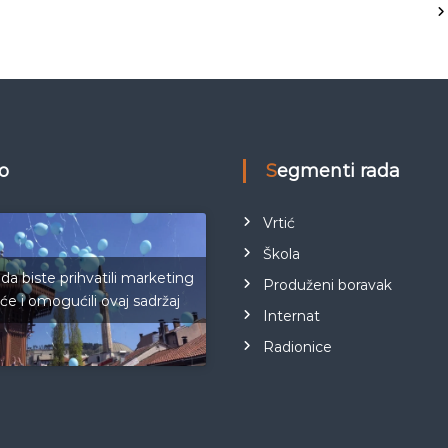
eo
Segmenti rada
Vrtić
Škola
 da biste prihvatili marketing
Produženi boravak
iće i omogućili ovaj sadržaj
Internat
Radionice