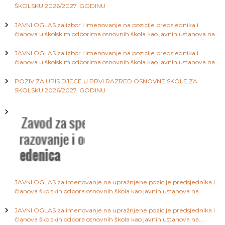
i
ŠKOLSKU 2026/2027. GODINU
a
S
JAVNI OGLAS za izbor i imenovanje na pozicije predsjednika i
a
g
članova u školskim odborima osnovnih škola kao javnih ustanova na
r
području Kantona Sarajevo
a
a
j
JAVNI OGLAS za izbor i imenovanje na pozicije predsjednika i
e
članova u školskim odborima osnovnih škola kao javnih ustanova na
v
području Kantona Sarajevo
c
o
POZIV ZA UPIS DJECE U PRVI RAZRED OSNOVNE SKOLE ZA
SKOLSKU 2026/2027. GODINU
i
j
a
č
JAVNI OGLAS za imenovanje na upražnjene pozicije predsjednika i
l
članova školskih odbora osnovnih škola kao javnih ustanova na
području Kantona Sarajevo
a
JAVNI OGLAS za imenovanje na upražnjene pozicije predsjednika i
članova školskih odbora osnovnih škola kao javnih ustanova na