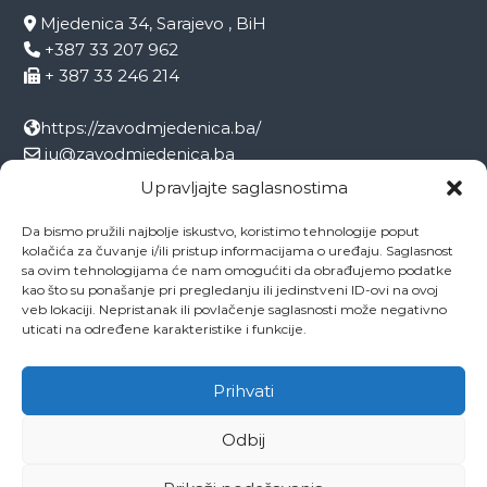
Mjedenica 34, Sarajevo , BiH
+387 33 207 962
+ 387 33 246 214
https://zavodmjedenica.ba/
ju@zavodmjedenica.ba
info@zamjed.edu.ba
Upravljajte saglasnostima
Da bismo pružili najbolje iskustvo, koristimo tehnologije poput
Direktor:
+ 387 33 207 963
kolačića za čuvanje i/ili pristup informacijama o uređaju. Saglasnost
Sekretar:
+ 387 33 215 668
sa ovim tehnologijama će nam omogućiti da obrađujemo podatke
Pedagog:
+ 387 33 246 212
kao što su ponašanje pri pregledanju ili jedinstveni ID-ovi na ovoj
veb lokaciji. Nepristanak ili povlačenje saglasnosti može negativno
Psiholog:
+ 387 33 246 208
uticati na određene karakteristike i funkcije.
Socijalni radnik:
+ 387 33 207 001
Prihvati
Odbij
Copyright © 2026
ZAVOD MJEDENICA SARAJEVO
All rights reserved.
Theme:
Flash
by ThemeGrill. Powered by
WordPress