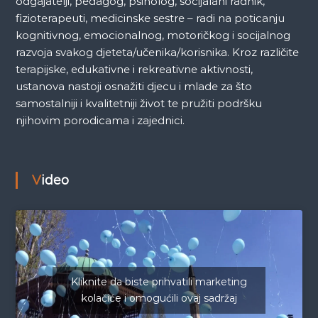
odgajatelji, pedagog, psiholog, socijalani radnik,
fizioterapeuti, medicinske sestre – radi na poticanju
kognitivnog, emocionalnog, motoričkog i socijalnog
razvoja svakog djeteta/učenika/korisnika. Kroz različite
terapijske, edukativne i rekreativne aktivnosti,
ustanova nastoji osnažiti djecu i mlade za što
samostalniji i kvalitetniji život te pružiti podršku
njihovim porodicama i zajednici.
Video
Kliknite da biste prihvatili marketing
kolačiće i omogućili ovaj sadržaj