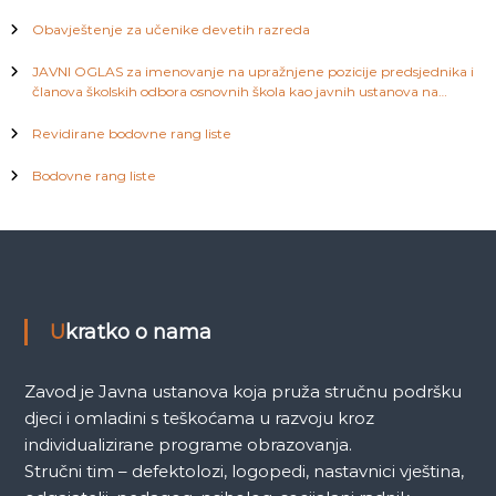
području Kantona Sarajevo
n
Obavještenje za učenike devetih razreda
a
JAVNI OGLAS za imenovanje na upražnjene pozicije predsjednika i
članova školskih odbora osnovnih škola kao javnih ustanova na
području Kantona Sarajevo
k
Revidirane bodovne rang liste
a
Bodovne rang liste
Ukratko o nama
Zavod je Javna ustanova koja pruža stručnu podršku
djeci i omladini s teškoćama u razvoju kroz
individualizirane programe obrazovanja.
Stručni tim – defektolozi, logopedi, nastavnici vještina,