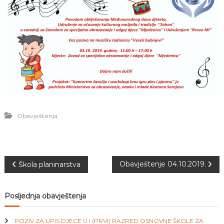
J
o
v
E
a
V
n
O
j
e
i
o
d
g
o
j
d
Obavještenja
j
e
c
e
M
N
Obavještenje 04.10.2019.
Škola planinarstva
j
e
a
d
Posljednja obavještenja
e
n
v
i
POZIV ZA UPIS DJECE U I (PRVI) RAZRED OSNOVNE ŠKOLE ZA
c