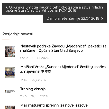
a
N
Općinska Smotra naučno tehničkog stvaralaštva mladih
S
općine Stari Grad OS Vrhbosna 17.04.2018.
a
r
a
Dan planete Zemlje 22.04.2018.
a
j
v
e
Posljednje novosti
v
o
i
Nastavak podrške Zavodu „Mjedenica“ i paketići za
g
mališane | Općina Stari Grad Sarajevo
09:52
06 jul 2026
a
Mališani Vrtića „Sunce u Mjedenici“ čestitaju našim
Zmajevima! 💙💛⚽
c
12:42
25 jun 2026
i
Trening disanja
j
11:48
18 jun 2026
a
Mali maturanti spremni za nove izazove