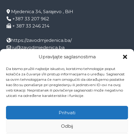
Mjedenica 34, Sarajevo , BiH
+387 33 207 962
+ 387 33 246 214
https://zavodmjedenica.ba/
ju@zavodmjedenica.ba
info@zamjed.edu.ba
Upravljajte saglasnostima
Da bismo pružili najbolje iskustvo, koristimo tehnologije poput
Direktor:
+ 387 33 207 963
kolačića za čuvanje i/ili pristup informacijama o uređaju. Saglasnost
Sekretar:
+ 387 33 215 668
sa ovim tehnologijama će nam omogućiti da obrađujemo podatke
Pedagog:
+ 387 33 246 212
kao što su ponašanje pri pregledanju ili jedinstveni ID-ovi na ovoj
veb lokaciji. Nepristanak ili povlačenje saglasnosti može negativno
Psiholog:
+ 387 33 246 208
uticati na određene karakteristike i funkcije.
Socijalni radnik:
+ 387 33 207 001
Prihvati
Odbij
Copyright © 2026
ZAVOD MJEDENICA SARAJEVO
All rights reserved.