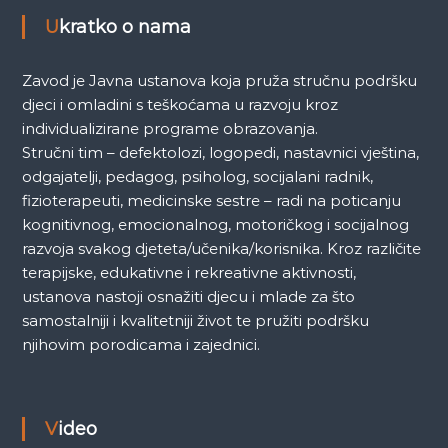
a
Ukratko o nama
Zavod je Javna ustanova koja pruža stručnu podršku
djeci i omladini s teškoćama u razvoju kroz
individualizirane programe obrazovanja.
Stručni tim – defektolozi, logopedi, nastavnici vještina,
odgajatelji, pedagog, psiholog, socijalani radnik,
fizioterapeuti, medicinske sestre – radi na poticanju
kognitivnog, emocionalnog, motoričkog i socijalnog
razvoja svakog djeteta/učenika/korisnika. Kroz različite
terapijske, edukativne i rekreativne aktivnosti,
ustanova nastoji osnažiti djecu i mlade za što
samostalniji i kvalitetniji život te pružiti podršku
njihovim porodicama i zajednici.
Video