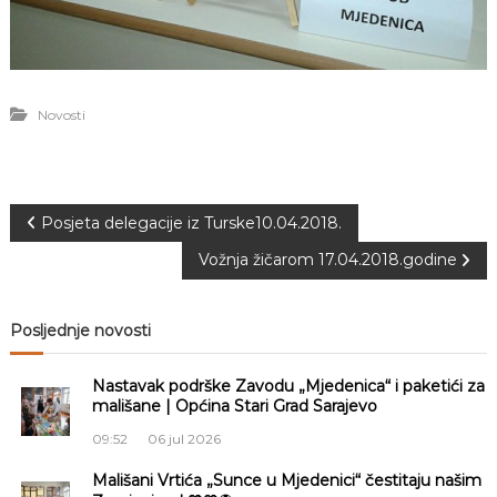
a
S
a
r
a
Novosti
j
e
v
o
N
Posjeta delegacije iz Turske10.04.2018.
Vožnja žičarom 17.04.2018.godine
a
v
Posljednje novosti
i
Nastavak podrške Zavodu „Mjedenica“ i paketići za
mališane | Općina Stari Grad Sarajevo
g
09:52
06 jul 2026
a
Mališani Vrtića „Sunce u Mjedenici“ čestitaju našim