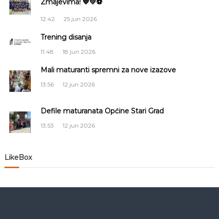
Zmajevima! 💙💛⚽
c
12:42
25 jun 2026
i
Trening disanja
11:48
18 jun 2026
j
Mali maturanti spremni za nove izazove
a
13:56
12 jun 2026
č
Defile maturanata Općine Stari Grad
l
13:53
12 jun 2026
a
LikeBox
n
a
k