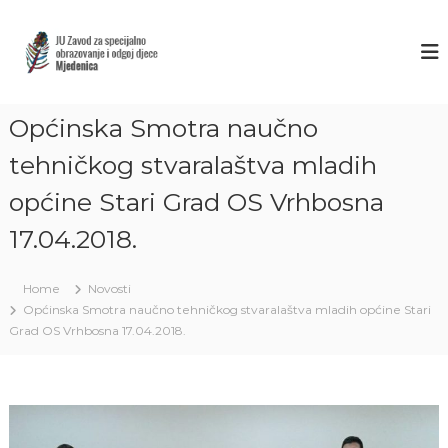
S
k
Z
J
U
i
A
Z
p
V
a
t
O
v
o
o
Općinska Smotra naučno
D
c
d
M
o
z
tehničkog stvaralaštva mladih
J
a
n
s
općine Stari Grad OS Vrhbosna
t
E
p
e
D
e
17.04.2018.
n
E
c
t
i
N
j
Home
Novosti
I
a
Općinska Smotra naučno tehničkog stvaralaštva mladih općine Stari
C
l
Grad OS Vrhbosna 17.04.2018.
n
A
o
S
o
A
b
r
R
a
A
z