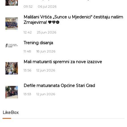
09:52
06 jul 2026
a
Mališani Vrtića „Sunce u Mjedenici“ čestitaju našim
Zmajevima! 💙💛⚽
c
12:42
25 jun 2026
i
Trening disanja
j
11:48
18 jun 2026
a
Mali maturanti spremni za nove izazove
13:56
12 jun 2026
č
Defile maturanata Općine Stari Grad
l
13:53
12 jun 2026
a
n
LikeBox