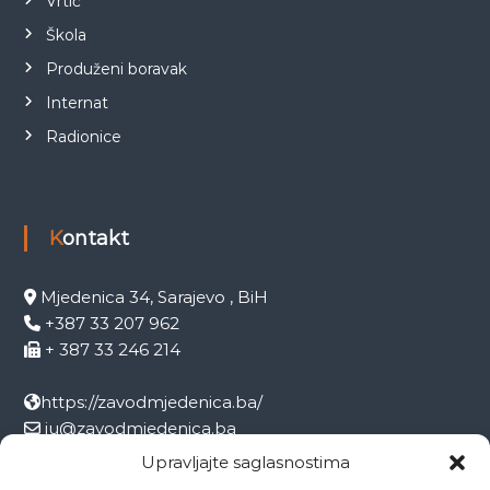
Vrtić
Škola
Produženi boravak
Internat
Radionice
Kontakt
Mjedenica 34, Sarajevo , BiH
+387 33 207 962
+ 387 33 246 214
https://zavodmjedenica.ba/
ju@zavodmjedenica.ba
info@zamjed.edu.ba
Upravljajte saglasnostima