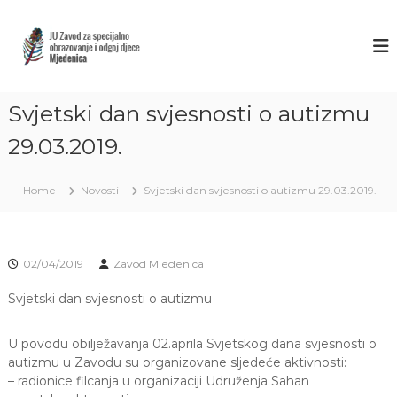
S
k
Z
J
U
i
A
Z
p
V
a
t
O
v
o
o
Svjetski dan svjesnosti o autizmu
D
c
d
M
o
z
29.03.2019.
J
a
n
s
t
E
p
Home
Novosti
Svjetski dan svjesnosti o autizmu 29.03.2019.
e
D
e
n
E
c
t
i
N
j
I
02/04/2019
Zavod Mjedenica
a
C
l
n
Svjetski dan svjesnosti o autizmu
A
o
S
o
U povodu obilježavanja 02.aprila Svjetskog dana svjesnosti o
A
b
r
autizmu u Zavodu su organizovane sljedeće aktivnosti:
R
a
– radionice filcanja u organizaciji Udruženja Sahan
A
z