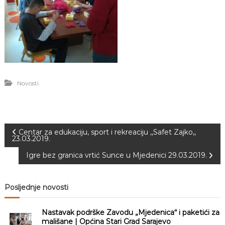
Novosti
N
Centar za edukaciju, sport i rekreaciju ,,Safet Zajko,,
23.03.2019.
a
Igre bez granica vrtić Sunce u Mjedenici 29.03.2019.
v
Posljednje novosti
i
Nastavak podrške Zavodu „Mjedenica“ i paketići za
g
mališane | Općina Stari Grad Sarajevo