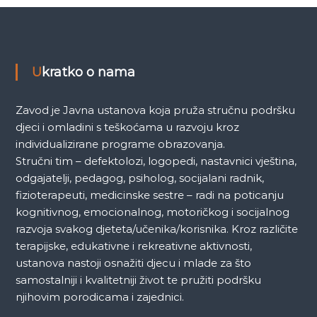
a
k
a
Ukratko o nama
Zavod je Javna ustanova koja pruža stručnu podršku
djeci i omladini s teškoćama u razvoju kroz
individualizirane programe obrazovanja.
Stručni tim – defektolozi, logopedi, nastavnici vještina,
odgajatelji, pedagog, psiholog, socijalani radnik,
fizioterapeuti, medicinske sestre – radi na poticanju
kognitivnog, emocionalnog, motoričkog i socijalnog
razvoja svakog djeteta/učenika/korisnika. Kroz različite
terapijske, edukativne i rekreativne aktivnosti,
ustanova nastoji osnažiti djecu i mlade za što
samostalniji i kvalitetniji život te pružiti podršku
njihovim porodicama i zajednici.