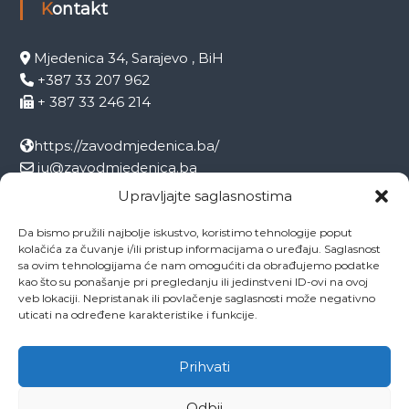
Kontakt
Mjedenica 34, Sarajevo , BiH
+387 33 207 962
+ 387 33 246 214
https://zavodmjedenica.ba/
ju@zavodmjedenica.ba
info@zamjed.edu.ba
Upravljajte saglasnostima
Da bismo pružili najbolje iskustvo, koristimo tehnologije poput
Direktor:
+ 387 33 207 963
kolačića za čuvanje i/ili pristup informacijama o uređaju. Saglasnost
Sekretar:
+ 387 33 215 668
sa ovim tehnologijama će nam omogućiti da obrađujemo podatke
Pedagog:
+ 387 33 246 212
kao što su ponašanje pri pregledanju ili jedinstveni ID-ovi na ovoj
veb lokaciji. Nepristanak ili povlačenje saglasnosti može negativno
Psiholog:
+ 387 33 246 208
uticati na određene karakteristike i funkcije.
Socijalni radnik:
+ 387 33 207 001
Prihvati
Odbij