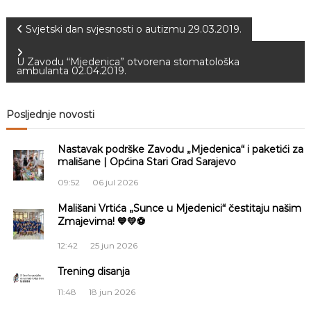
N
Svjetski dan svjesnosti o autizmu 29.03.2019.
a
U Zavodu “Mjedenica” otvorena stomatološka
ambulanta 02.04.2019.
v
Posljednje novosti
i
Nastavak podrške Zavodu „Mjedenica“ i paketići za
g
mališane | Općina Stari Grad Sarajevo
a
09:52
06 jul 2026
Mališani Vrtića „Sunce u Mjedenici“ čestitaju našim
c
Zmajevima! 💙💛⚽
i
12:42
25 jun 2026
Trening disanja
j
11:48
18 jun 2026