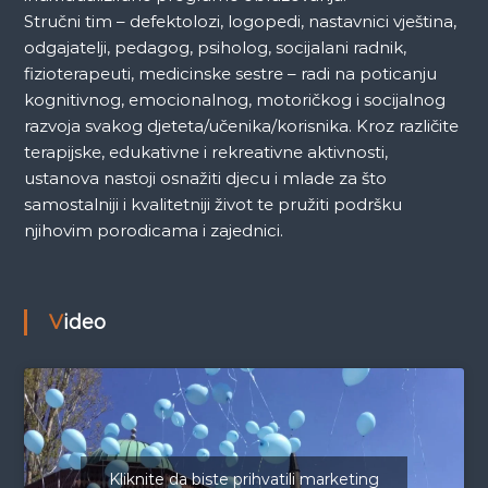
Stručni tim – defektolozi, logopedi, nastavnici vještina,
odgajatelji, pedagog, psiholog, socijalani radnik,
fizioterapeuti, medicinske sestre – radi na poticanju
kognitivnog, emocionalnog, motoričkog i socijalnog
razvoja svakog djeteta/učenika/korisnika. Kroz različite
terapijske, edukativne i rekreativne aktivnosti,
ustanova nastoji osnažiti djecu i mlade za što
samostalniji i kvalitetniji život te pružiti podršku
njihovim porodicama i zajednici.
Video
Kliknite da biste prihvatili marketing