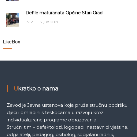
č
Defile maturanata Općine Stari Grad
l
13:53
12 jun 2026
a
LikeBox
n
a
k
a
Ukratko o nama
Zavod je Javna ustanova koja pruža stručnu podršku
djeci i omladini s teškoćama u razvoju kroz
individualizirane programe obrazovanja.
Stručni tim – defektolozi, logopedi, nastavnici vještina,
odgajatelji, pedagog, psiholog, socijalani radnik,