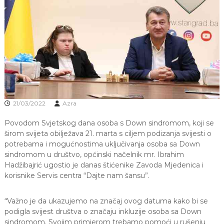
J
o
v
E
a
V
n
O
j
e
i
o
d
g
o
21/03/2022
Azra
j
d
Povodom Svjetskog dana osoba s Down sindromom, koji se
j
e
širom svijeta obilježava 21. marta s ciljem podizanja svijesti o
c
potrebama i mogućnostima uključivanja osoba sa Down
e
sindromom u društvo, općinski načelnik mr. Ibrahim
M
Hadžibajrić ugostio je danas štićenike Zavoda Mjedenica i
j
korisnike Servis centra “Dajte nam šansu”.
e
d
e
“Važno je da ukazujemo na značaj ovog datuma kako bi se
n
podigla svijest društva o značaju inkluzije osoba sa Down
i
sindromom. Svojim primjerom trebamo pomoći u rušenju
c