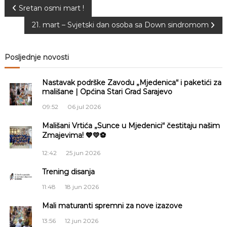
N
Sretan osmi mart !
21. mart – Svjetski dan osoba sa Down sindromom
a
v
Posljednje novosti
i
Nastavak podrške Zavodu „Mjedenica“ i paketići za
mališane | Općina Stari Grad Sarajevo
g
09:52
06 jul 2026
a
Mališani Vrtića „Sunce u Mjedenici“ čestitaju našim
Zmajevima! 💙💛⚽
c
12:42
25 jun 2026
i
Trening disanja
11:48
18 jun 2026
j
Mali maturanti spremni za nove izazove
a
13:56
12 jun 2026