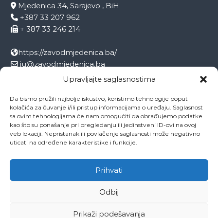
Mjedenica 34, Sarajevo , BiH
+387 33 207 962
+ 387 33 246 214
https://zavodmjedenica.ba/
ju@zavodmjedenica.ba
info@zamjed.edu.ba
Upravljajte saglasnostima
Da bismo pružili najbolje iskustvo, koristimo tehnologije poput
Direktor:
+ 387 33 207 963
kolačića za čuvanje i/ili pristup informacijama o uređaju. Saglasnost
Sekretar:
+ 387 33 215 668
sa ovim tehnologijama će nam omogućiti da obrađujemo podatke
Pedagog:
+ 387 33 246 212
kao što su ponašanje pri pregledanju ili jedinstveni ID-ovi na ovoj
veb lokaciji. Nepristanak ili povlačenje saglasnosti može negativno
Psiholog:
+ 387 33 246 208
uticati na određene karakteristike i funkcije.
Socijalni radnik:
+ 387 33 207 001
Prihvati
Odbij
Copyright © 2026
ZAVOD MJEDENICA SARAJEVO
All rights reserved.
Theme:
Flash
by ThemeGrill. Powered by
WordPress
Prikaži podešavanja