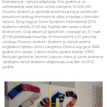
finansirana je i njihova adaptacija. Ove godine je za
sufinansiranje rada Servis centra izdvojeno 10.000 KM.
Downov sindrom je genetski poremećaj koji je uzrokovan
prisustvom jednog hromosoma viška, a nastaje u trenutku
začeća. Zbog toga je Down Syndrom International (DSI)
službeno odredio 21.03 kao Svjetski dan osoba s down
sindromom. Ovaj datum je specifičan i značajan jer 21. mart
(21.03) predstavlja trisomije, tri hromosoma u 21. paru koji
uzrokuju Downov sindrom. Sindrom je nazvan prema
engleskom ljekaru Johnu Langdonu Downu koji ga je 1866.
godine prvi opisao, a skoro stotinu godina kasnije (1959.)
francuski genetičar Jerome Lejeune otkrio je uzrok sindroma.
Ujedinjeni narodi službeno obilježavaju ovaj dan od 2012.
godine.