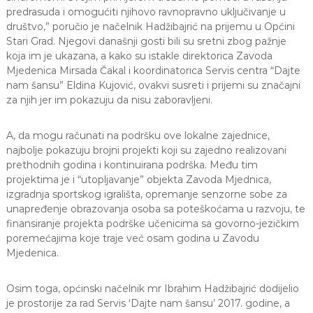
a
predrasuda i omogućiti njihovo ravnopravno uključivanje u
S
društvo,” poručio je načelnik Hadžibajrić na prijemu u Općini
a
Stari Grad. Njegovi današnji gosti bili su sretni zbog pažnje
r
koja im je ukazana, a kako su istakle direktorica Zavoda
a
Mjedenica Mirsada Čakal i koordinatorica Servis centra “Dajte
j
nam šansu” Eldina Kujović, ovakvi susreti i prijemi su značajni
e
v
za njih jer im pokazuju da nisu zaboravljeni.
o
A, da mogu računati na podršku ove lokalne zajednice,
najbolje pokazuju brojni projekti koji su zajedno realizovani
prethodnih godina i kontinuirana podrška. Među tim
projektima je i “utopljavanje” objekta Zavoda Mjednica,
izgradnja sportskog igrališta, opremanje senzorne sobe za
unapređenje obrazovanja osoba sa poteškoćama u razvoju, te
finansiranje projekta podrške učenicima sa govorno-jezičkim
poremećajima koje traje već osam godina u Zavodu
Mjedenica.
Osim toga, općinski načelnik mr Ibrahim Hadžibajrić dodijelio
je prostorije za rad Servis ‘Dajte nam šansu’ 2017. godine, a