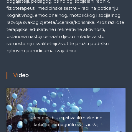
odgajatelji, pedagog, psiholog, socijalani radnik,
fizioterapeuti, medicinske sestre – radi na poticanju
kognitivnog, emocionalnog, motoričkog i socijalnog
razvoja svakog djeteta/učenika/korisnika. Kroz različite
terapijske, edukativne i rekreativne aktivnosti,
ustanova nastoji osnažiti djecu i mlade za što
samostalniji i kvalitetniji život te pružiti podršku
njihovim porodicama i zajednici.
Video
Kliknite da biste prihvatili marketing
kolačiće i omogućili ovaj sadržaj