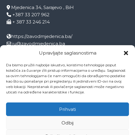
Mjedenica 34, Sarajevo , BiH
+387 33 207 962
+ 387 33 246 214
https://zavodmjedenica.ba/
ju@zavodmjedenica.ba
info@zamjed.edu.ba
Upravljajte saglasnostima
Da bismo pružili najbolje iskustvo, koristimo tehnologije poput
Direktor:
+ 387 33 207 963
kolačića za čuvanje i/ili pristup informacijama o uređaju. Saglasnost
Sekretar:
+ 387 33 215 668
sa ovim tehnologijama će nam omogućiti da obrađujemo podatke
Pedagog:
+ 387 33 246 212
kao što su ponašanje pri pregledanju ili jedinstveni ID-ovi na ovoj
veb lokaciji. Nepristanak ili povlačenje saglasnosti može negativno
Psiholog:
+ 387 33 246 208
uticati na određene karakteristike i funkcije.
Socijalni radnik:
+ 387 33 207 001
Prihvati
Odbij
Copyright © 2026
ZAVOD MJEDENICA SARAJEVO
All rights reserved.
Theme:
Flash
by ThemeGrill. Powered by
WordPress