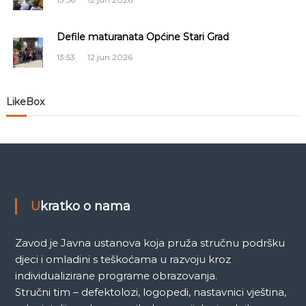
l
Defile maturanata Općine Stari Grad
a
13:53
12 jun 2026
n
LikeBox
a
k
a
Ukratko o nama
Zavod je Javna ustanova koja pruža stručnu podršku
djeci i omladini s teškoćama u razvoju kroz
individualizirane programe obrazovanja.
Stručni tim – defektolozi, logopedi, nastavnici vještina,