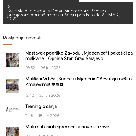
a
Svjetski dan osoba s Down sindromom: Svojim
primjerom pomažemo u rušenju predrasuda 21. MAR,
2022.
v
i
Posljednje novosti
g
Nastavak podrške Zavodu „Mjedenica“ i paketići za
mališane | Općina Stari Grad Sarajevo
a
09:52
06 jul 2026
c
Mališani Vrtića „Sunce u Mjedenici“ čestitaju našim
Zmajevima! 💙💛⚽
i
12:42
25 jun 2026
j
Trening disanja
11:48
18 jun 2026
a
Mali maturanti spremni za nove izazove
č
13:56
12 jun 2026