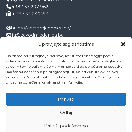
+387 33 207 962
+ 387 33 246 214
https://zavodmjedenica.ba/
ju@zavodmjedenica.ba
info@zamjed.edu.ba
Upravljajte saglasnostima
Da bismo pružili najbolje iskustvo, koristimo tehnologije poput
Direktor:
+ 387 33 207 963
kolačića za čuvanje i/ili pristup informacijama o uređaju. Saglasnost
Sekretar:
+ 387 33 215 668
sa ovim tehnologijama će nam omogućiti da obrađujemo podatke
Pedagog:
+ 387 33 246 212
kao što su ponašanje pri pregledanju ili jedinstveni ID-ovi na ovoj
veb lokaciji. Nepristanak ili povlačenje saglasnosti može negativno
Psiholog:
+ 387 33 246 208
uticati na određene karakteristike i funkcije.
Socijalni radnik:
+ 387 33 207 001
Prihvati
Odbij
Copyright © 2026
ZAVOD MJEDENICA SARAJEVO
All rights reserved.
Theme:
Flash
by ThemeGrill. Powered by
WordPress
Prikaži podešavanja
O ustanovi
Ovo je naša Mjedenica
Dokumenti
Projekti