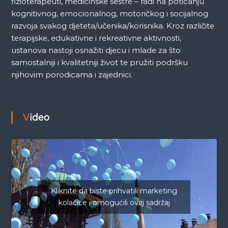
fizioterapeuti, medicinske sestre – radi na poticanju
kognitivnog, emocionalnog, motoričkog i socijalnog
razvoja svakog djeteta/učenika/korisnika. Kroz različite
terapijske, edukativne i rekreativne aktivnosti,
ustanova nastoji osnažiti djecu i mlade za što
samostalniji i kvalitetniji život te pružiti podršku
njihovim porodicama i zajednici.
Video
Kliknite da biste prihvatili marketing
kolačiće i omogućili ovaj sadržaj