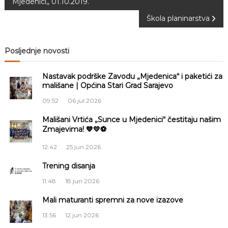
Mjedenici,, 01.10.2019.
a
Škola planinarstva
v
Posljednje novosti
i
Nastavak podrške Zavodu „Mjedenica“ i paketići za
g
mališane | Općina Stari Grad Sarajevo
09:52
06 jul 2026
a
Mališani Vrtića „Sunce u Mjedenici“ čestitaju našim
Zmajevima! 💙💛⚽
c
12:42
25 jun 2026
i
Trening disanja
j
11:48
18 jun 2026
a
Mali maturanti spremni za nove izazove
13:56
12 jun 2026
č