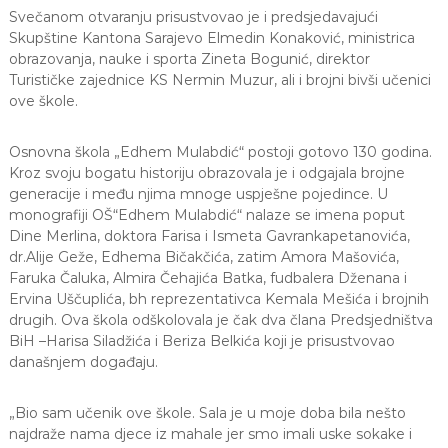
Svečanom otvaranju prisustvovao je i predsjedavajući
Skupštine Kantona Sarajevo Elmedin Konaković, ministrica
obrazovanja, nauke i sporta Zineta Bogunić, direktor
Turističke zajednice KS Nermin Muzur, ali i brojni bivši učenici
ove škole.
Osnovna škola „Edhem Mulabdić“ postoji gotovo 130 godina.
Kroz svoju bogatu historiju obrazovala je i odgajala brojne
generacije i među njima mnoge uspješne pojedince. U
monografiji OŠ“Edhem Mulabdić“ nalaze se imena poput
Dine Merlina, doktora Farisa i Ismeta Gavrankapetanovića,
dr.Alije Geže, Edhema Bičakčića, zatim Amora Mašovića,
Faruka Čaluka, Almira Čehajića Batka, fudbalera Dženana i
Ervina Uščuplića, bh reprezentativca Kemala Mešića i brojnih
drugih. Ova škola odškolovala je čak dva člana Predsjedništva
BiH –Harisa Siladžića i Beriza Belkića koji je prisustvovao
današnjem događaju.
„Bio sam učenik ove škole. Sala je u moje doba bila nešto
najdraže nama djece iz mahale jer smo imali uske sokake i