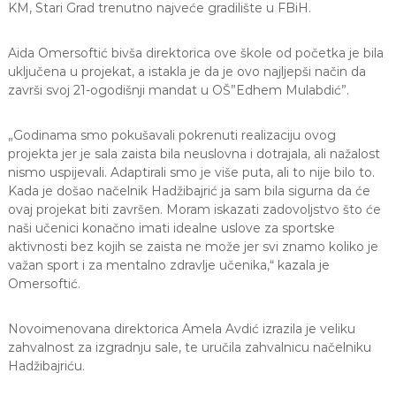
KM, Stari Grad trenutno najveće gradilište u FBiH.
Aida Omersoftić bivša direktorica ove škole od početka je bila
uključena u projekat, a istakla je da je ovo najljepši način da
završi svoj 21-ogodišnji mandat u OŠ”Edhem Mulabdić”.
„Godinama smo pokušavali pokrenuti realizaciju ovog
projekta jer je sala zaista bila neuslovna i dotrajala, ali nažalost
nismo uspijevali. Adaptirali smo je više puta, ali to nije bilo to.
Kada je došao načelnik Hadžibajrić ja sam bila sigurna da će
ovaj projekat biti završen. Moram iskazati zadovoljstvo što će
naši učenici konačno imati idealne uslove za sportske
aktivnosti bez kojih se zaista ne može jer svi znamo koliko je
važan sport i za mentalno zdravlje učenika,“ kazala je
Omersoftić.
Novoimenovana direktorica Amela Avdić izrazila je veliku
zahvalnost za izgradnju sale, te uručila zahvalnicu načelniku
Hadžibajriću.