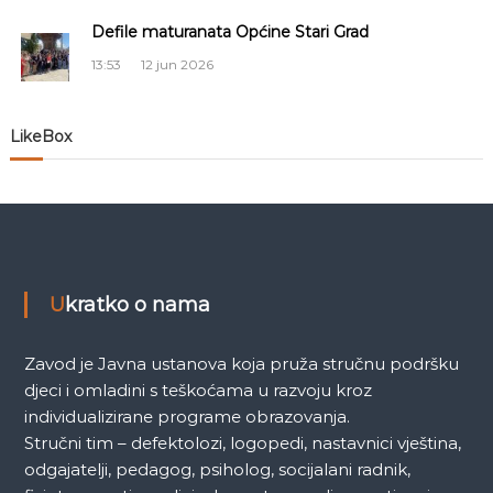
Defile maturanata Općine Stari Grad
l
13:53
12 jun 2026
a
n
LikeBox
a
k
a
Ukratko o nama
Zavod je Javna ustanova koja pruža stručnu podršku
djeci i omladini s teškoćama u razvoju kroz
individualizirane programe obrazovanja.
Stručni tim – defektolozi, logopedi, nastavnici vještina,
odgajatelji, pedagog, psiholog, socijalani radnik,