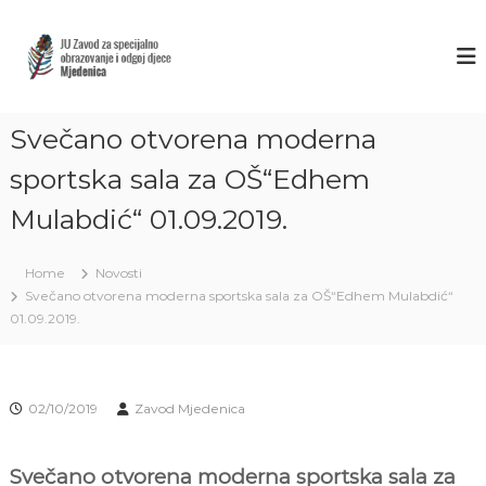
S
k
Z
J
U
i
A
Z
p
V
a
t
O
v
o
o
Svečano otvorena moderna
D
c
d
M
o
z
sportska sala za OŠ“Edhem
J
a
n
s
Mulabdić“ 01.09.2019.
t
E
p
e
D
e
n
E
c
Home
Novosti
t
i
N
Svečano otvorena moderna sportska sala za OŠ“Edhem Mulabdić“
j
I
01.09.2019.
a
C
l
n
A
o
S
o
02/10/2019
Zavod Mjedenica
A
b
r
R
a
Svečano otvorena moderna sportska sala za
A
z