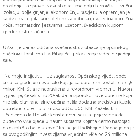
prostorije za sprave. Novi objekat ima bolju termičku i zvučnu
izolaciju, bolje grijanje, ekonomičniju rasvjetu, a opremljen je
sa dva mala gola, kompletom za odbojku, dva zidna pomična
koša, mornarskim ljestvama, užetom, švedskom klupom,
gredom, strunjačama…
U školi je danas održana svečanost uz obraćanje općinskog
načelnika Ibrahima Hadžibajrića i prikazivanje videa o gradnji
sale.
“Na moju incijativu, i uz saglasnost Općinskog vijeća, počeli
smo sa gradnjom ove sale koja je sa porezom koštala oko 1,5
milion KM. Sala je napravljena u rekordnom vremenu. Nakon
izgradnje, čekali smo 20-ak dana isporuku nove opreme koja
nije bila planirana, ali je općina našla dodatna sredstva i kupila
potrebnu opremu u iznosu od 50.000 KM. Zaželio bih
učenicima da što više koriste novu salu, ali prije svega da
bude što više djece u našim školama kojima ćemo nastojati
osigurati što bolje uslove,“ kazao je Hadžibajrić. Dodao je da je
sa ovogodišnjim investicijama vrijednim više od 24 miliona