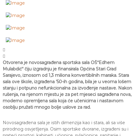


Otvorena je novosagrađena sportska sala OŠ“Edhem
Mulabdić“ čiju izgradnju je finansirala Općina Stari Grad
Sarajevo, iznosom od 1,3 miliona konvertibilnih maraka. Stara
sala ove škole, izgrađena ’50-ih godina, bila je u veoma lošem
stanju i potpuno nefunkcionalna za izvođenje nastave. Nakon
rušenja, na njenom mjestu je za pet mjeseci sagrađena nova,
moderno opremljena sala koja će učenicima i nastavnom
osoblju pružati mnogo bolje uslove za rad.
Novosagrađena sala je istih dimenzija kao i stara, ali sa više
prirodnog osvjetljenja. Osim sportske dvorane, izgrađeni su i
prateći prostori, kabineti, učionice, svlačionice, sanitarije i