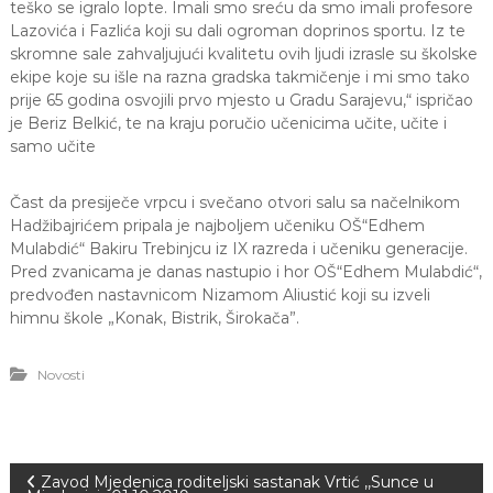
teško se igralo lopte. Imali smo sreću da smo imali profesore
Lazovića i Fazlića koji su dali ogroman doprinos sportu. Iz te
skromne sale zahvaljujući kvalitetu ovih ljudi izrasle su školske
ekipe koje su išle na razna gradska takmičenje i mi smo tako
prije 65 godina osvojili prvo mjesto u Gradu Sarajevu,“ ispričao
je Beriz Belkić, te na kraju poručio učenicima učite, učite i
samo učite
Čast da presiječe vrpcu i svečano otvori salu sa načelnikom
Hadžibajrićem pripala je najboljem učeniku OŠ“Edhem
Mulabdić“ Bakiru Trebinjcu iz IX razreda i učeniku generacije.
Pred zvanicama je danas nastupio i hor OŠ“Edhem Mulabdić“,
predvođen nastavnicom Nizamom Aliustić koji su izveli
himnu škole „Konak, Bistrik, Širokača”.
Novosti
N
Zavod Mjedenica roditeljski sastanak Vrtić ,,Sunce u