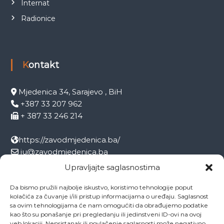
Internat
Radionice
Kontakt
Mjedenica 34, Sarajevo , BiH
+387 33 207 962
+ 387 33 246 214
https://zavodmjedenica.ba/
ju@zavodmjedenica.ba
info@zamjed.edu.ba
Upravljajte saglasnostima
Da bismo pružili najbolje iskustvo, koristimo tehnologije poput
Direktor:
+ 387 33 207 963
kolačića za čuvanje i/ili pristup informacijama o uređaju. Saglasnost
Sekretar:
+ 387 33 215 668
sa ovim tehnologijama će nam omogućiti da obrađujemo podatke
Pedagog:
+ 387 33 246 212
kao što su ponašanje pri pregledanju ili jedinstveni ID-ovi na ovoj
veb lokaciji. Nepristanak ili povlačenje saglasnosti može negativno