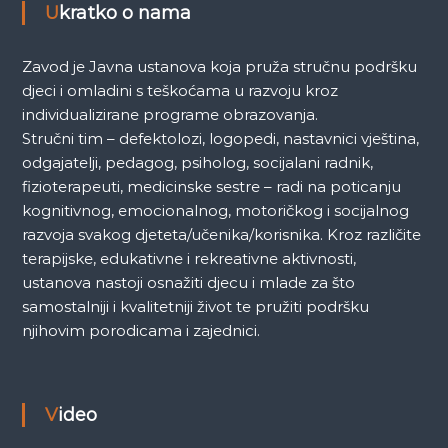
a
Ukratko o nama
Zavod je Javna ustanova koja pruža stručnu podršku
djeci i omladini s teškoćama u razvoju kroz
individualizirane programe obrazovanja.
Stručni tim – defektolozi, logopedi, nastavnici vještina,
odgajatelji, pedagog, psiholog, socijalani radnik,
fizioterapeuti, medicinske sestre – radi na poticanju
kognitivnog, emocionalnog, motoričkog i socijalnog
razvoja svakog djeteta/učenika/korisnika. Kroz različite
terapijske, edukativne i rekreativne aktivnosti,
ustanova nastoji osnažiti djecu i mlade za što
samostalniji i kvalitetniji život te pružiti podršku
njihovim porodicama i zajednici.
Video