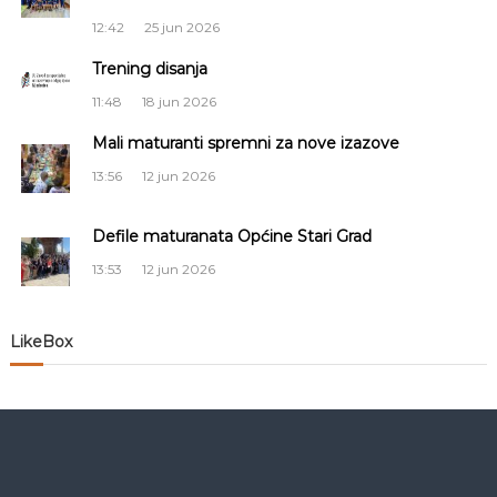
c
12:42
25 jun 2026
i
Trening disanja
j
11:48
18 jun 2026
a
Mali maturanti spremni za nove izazove
13:56
12 jun 2026
č
Defile maturanata Općine Stari Grad
l
13:53
12 jun 2026
a
n
LikeBox
a
k