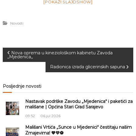
[POKAŽI SLAJDSHOW]
Novosti
N
Nova oprema u kineziološkom kabinetu Zavoda
,,Mjedenica,,
a
Radionica izrada glicerinskih sapuna
v
Posljednje novosti
i
Nastavak podrške Zavodu „Mjedenica“ i paketići za
g
mališane | Općina Stari Grad Sarajevo
09:52
06 jul 2026
a
Mališani Vrtića „Sunce u Mjedenici“ čestitaju našim
Zmajevima! 💙💛⚽