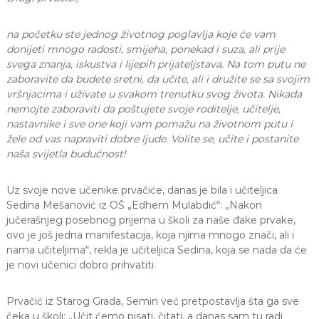
a
S
na početku ste jednog životnog poglavlja koje će vam
a
donijeti mnogo radosti, smijeha, ponekad i suza, ali prije
r
a
svega znanja, iskustva i lijepih prijateljstava. Na tom putu ne
j
zaboravite da budete sretni, da učite, ali i družite se sa svojim
e
vršnjacima i uživate u svakom trenutku svog života. Nikada
v
nemojte zaboraviti da poštujete svoje roditelje, učitelje,
o
nastavnike i sve one koji vam pomažu na životnom putu i
žele od vas napraviti dobre ljude. Volite se, učite i postanite
naša svijetla budućnost!
Uz svoje nove učenike prvačiće, danas je bila i učiteljica
Sedina Mešanović iz OŠ „Edhem Mulabdić“: „Nakon
jučerašnjeg posebnog prijema u školi za naše đake prvake,
ovo je još jedna manifestacija, koja njima mnogo znači, ali i
nama učiteljima“, rekla je učiteljica Sedina, koja se nada da će
je novi učenici dobro prihvatiti.
Prvačić iz Starog Grada, Semin već pretpostavlja šta ga sve
čeka u školi: „Učit ćemo pisati, čitati, a danas sam tu radi