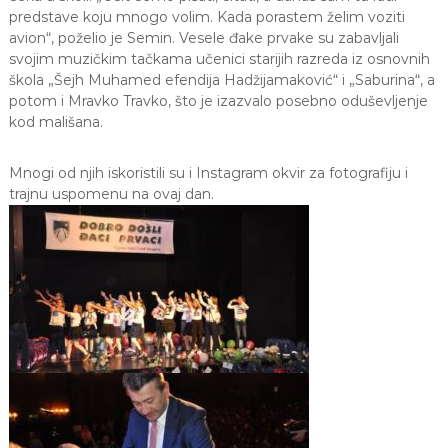
predstave koju mnogo volim. Kada porastem želim voziti
avion“, poželio je Semin. Vesele đake prvake su zabavljali
svojim muzičkim tačkama učenici starijih razreda iz osnovnih
škola „Šejh Muhamed efendija Hadžijamaković“ i „Saburina“, a
potom i Mravko Travko, što je izazvalo posebno oduševljenje
kod mališana.
Mnogi od njih iskoristili su i Instagram okvir za fotografiju i
trajnu uspomenu na ovaj dan.