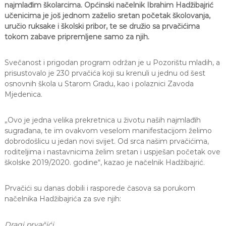
najmlađim školarcima. Općinski načelnik Ibrahim Hadžibajrić
J
o
učenicima je još jednom zaželio sretan početak školovanja,
v
E
a
uručio ruksake i školski pribor, te se družio sa prvačićima
V
n
tokom zabave pripremljene samo za njih.
O
j
e
i
Svečanost i prigodan program održan je u Pozorištu mladih, a
o
prisustovalo je 230 prvačića koji su krenuli u jednu od šest
d
osnovnih škola u Starom Gradu, kao i polaznici Zavoda
g
Mjedenica.
o
j
d
„Ovo je jedna velika prekretnica u životu naših najmlađih
j
sugrađana, te im ovakvom veselom manifestacijom želimo
e
dobrodošlicu u jedan novi svijet. Od srca našim prvačićima,
c
roditeljima i nastavnicima želim sretan i uspješan početak ove
e
M
školske 2019/2020. godine“, kazao je načelnik Hadžibajrić.
j
e
Prvačići su danas dobili i rasporede časova sa porukom
d
e
načelnika Hadžibajrića za sve njih:
n
i
Dragi prvačići,
c