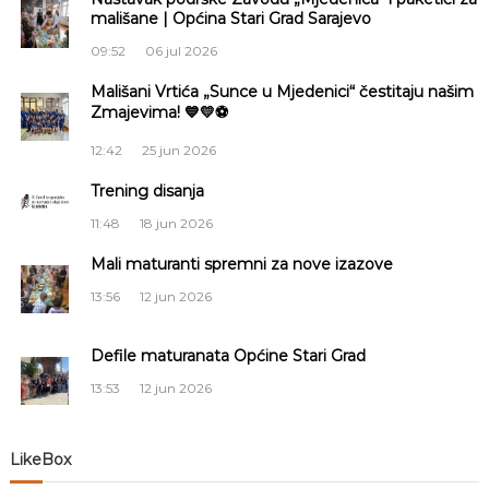
g
mališane | Općina Stari Grad Sarajevo
09:52
06 jul 2026
a
Mališani Vrtića „Sunce u Mjedenici“ čestitaju našim
Zmajevima! 💙💛⚽
c
12:42
25 jun 2026
i
Trening disanja
j
11:48
18 jun 2026
a
Mali maturanti spremni za nove izazove
13:56
12 jun 2026
č
Defile maturanata Općine Stari Grad
l
13:53
12 jun 2026
a
n
LikeBox