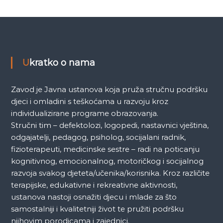
a
k
a
Ukratko o nama
Zavod je Javna ustanova koja pruža stručnu podršku
djeci i omladini s teškoćama u razvoju kroz
individualizirane programe obrazovanja.
Stručni tim – defektolozi, logopedi, nastavnici vještina,
odgajatelji, pedagog, psiholog, socijalani radnik,
fizioterapeuti, medicinske sestre – radi na poticanju
kognitivnog, emocionalnog, motoričkog i socijalnog
razvoja svakog djeteta/učenika/korisnika. Kroz različite
terapijske, edukativne i rekreativne aktivnosti,
ustanova nastoji osnažiti djecu i mlade za što
samostalniji i kvalitetniji život te pružiti podršku
njihovim porodicama i zajednici.