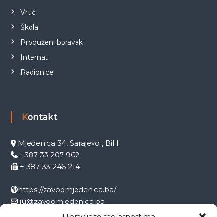
Vrtić
Škola
Produženi boravak
Internat
Radionice
Kontakt
Mjedenica 34, Sarajevo , BiH
+387 33 207 962
+ 387 33 246 214
https://zavodmjedenica.ba/
ju@zavodmjedenica.ba
info@zamjed.edu.ba
Upravljajte saglasnostima