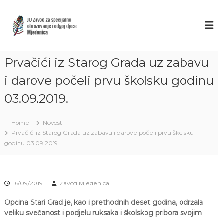
S
k
Z
J
U
i
A
Z
p
V
a
t
O
v
o
o
Prvačići iz Starog Grada uz zabavu
D
c
d
M
o
z
i darove počeli prvu školsku godinu
J
a
n
s
03.09.2019.
t
E
p
e
D
e
n
E
c
Home
Novosti
t
i
N
Prvačići iz Starog Grada uz zabavu i darove počeli prvu školsku
j
I
godinu 03.09.2019.
a
C
l
n
A
o
S
o
16/09/2019
Zavod Mjedenica
A
b
r
R
Općina Stari Grad je, kao i prethodnih deset godina, održala
a
veliku svečanost i podjelu ruksaka i školskog pribora svojim
A
z