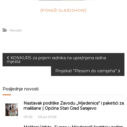
[POKAŽI SLAJDSHOW]
Novosti
N
KONKURS za prijem radnika na upražnjena radna
mjesta
a
Projekat “Plesom do osmijeha”
v
Posljednje novosti
i
Nastavak podrške Zavodu „Mjedenica“ i paketići za
g
mališane | Općina Stari Grad Sarajevo
09:52
06 jul 2026
a