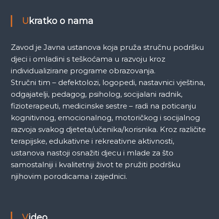
a
Ukratko o nama
Zavod je Javna ustanova koja pruža stručnu podršku
djeci i omladini s teškoćama u razvoju kroz
individualizirane programe obrazovanja.
Stručni tim – defektolozi, logopedi, nastavnici vještina,
odgajatelji, pedagog, psiholog, socijalani radnik,
fizioterapeuti, medicinske sestre – radi na poticanju
kognitivnog, emocionalnog, motoričkog i socijalnog
razvoja svakog djeteta/učenika/korisnika. Kroz različite
terapijske, edukativne i rekreativne aktivnosti,
ustanova nastoji osnažiti djecu i mlade za što
samostalniji i kvalitetniji život te pružiti podršku
njihovim porodicama i zajednici.
Video