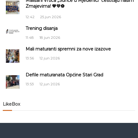
Mališani Vrtića „Sunce u Mjedenici“ čestitaju našim
Zmajevima! 💙💛⚽
c
12:42
25 jun 2026
i
Trening disanja
j
11:48
18 jun 2026
a
Mali maturanti spremni za nove izazove
13:56
12 jun 2026
č
Defile maturanata Općine Stari Grad
l
13:53
12 jun 2026
a
n
LikeBox
a
k