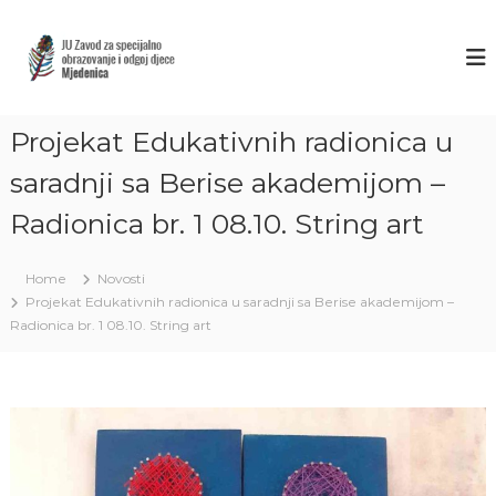
S
k
Z
J
U
i
A
Z
p
V
a
t
O
v
o
o
Projekat Edukativnih radionica u
D
c
d
M
o
z
saradnji sa Berise akademijom –
J
a
n
s
Radionica br. 1 08.10. String art
t
E
p
e
D
e
n
E
c
Home
Novosti
t
i
N
Projekat Edukativnih radionica u saradnji sa Berise akademijom –
j
I
Radionica br. 1 08.10. String art
a
C
l
n
A
o
S
o
A
b
r
R
a
A
z