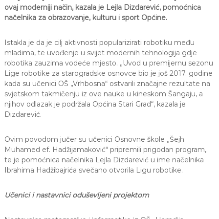
ovaj moderniji način, kazala je Lejla Dizdarević, pomoćnica
a
S
načelnika za obrazovanje, kulturu i sport Općine.
a
r
Istakla je da je cilj aktivnosti popularizirati robotiku među
a
j
mladima, te uvođenje u svijet modernih tehnologija gdje
e
robotika zauzima vodeće mjesto. „Uvod u premijernu sezonu
v
Lige robotike za starogradske osnovce bio je još 2017. godine
o
kada su učenici OŠ „Vrhbosna“ ostvarili značajne rezultate na
svjetskom takmičenju iz ove nauke u kineskom Šangaju, a
njihov odlazak je podržala Općina Stari Grad“, kazala je
Dizdarević.
Ovim povodom jučer su učenici Osnovne škole „Šejh
Muhamed ef. Hadžijamaković“ pripremili prigodan program,
te je pomoćnica načelnika Lejla Dizdarević u ime načelnika
Ibrahima Hadžibajrića svečano otvorila Ligu robotike.
Učenici i nastavnici oduševljeni projektom