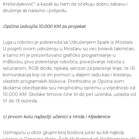
Kreševljaković“, a kazali su nam da očekuju dobru zabavu i
druženje ali naravno i pobjedu.
Općina izdvojila 10.000 KM za projekat
Liga u robotici je pokrenuta sa Udruženjem Spark iz Mostara.
U posjeti ovom udruženju u Mostaru su već boravili takmičari,
a tamo im je prezentovano grafičko programiranje u
mBlocku, prvo pokretanje robotića, povezivanje robota s
računarom, RGB diode, tipkala, senzori za praćenje linije, te IR
komunikacija koji će im pomoći u daljem radu kao i kreiranju
vlastitih programskih blokova. Prethodno je Općina svim
školama obezbijedila svu neophodnu opremu u vrijednosti od
10.000 KM. Školske timove čine tri do pet učenika, uzrasta od
VI do IX razreda.
U prvom kolu najbollji učenici s Hrida i Mjedenice
Uzimajuću u obzir grupni broj bodova jučer su bili najbolji