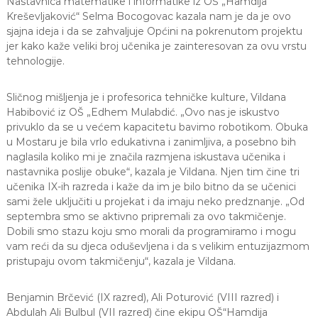
Nastavnica matematike i informatike iz OŠ „Hamdija
Kreševljaković“ Selma Bocogovac kazala nam je da je ovo
sjajna ideja i da se zahvaljuje Općini na pokrenutom projektu
jer kako kaže veliki broj učenika je zainteresovan za ovu vrstu
tehnologije.
Sličnog mišljenja je i profesorica tehničke kulture, Vildana
Habibović iz OŠ „Edhem Mulabdić. „Ovo nas je iskustvo
privuklo da se u većem kapacitetu bavimo robotikom. Obuka
u Mostaru je bila vrlo edukativna i zanimljiva, a posebno bih
naglasila koliko mi je značila razmjena iskustava učenika i
nastavnika poslije obuke“, kazala je Vildana. Njen tim čine tri
učenika IX-ih razreda i kaže da im je bilo bitno da se učenici
sami žele uključiti u projekat i da imaju neko predznanje. „Od
septembra smo se aktivno pripremali za ovo takmičenje.
Dobili smo stazu koju smo morali da programiramo i mogu
vam reći da su djeca oduševljena i da s velikim entuzijazmom
pristupaju ovom takmičenju“, kazala je Vildana.
Benjamin Brčević (IX razred), Ali Poturović (VIII razred) i
Abdulah Ali Bulbul (VII razred) čine ekipu OŠ“Hamdija