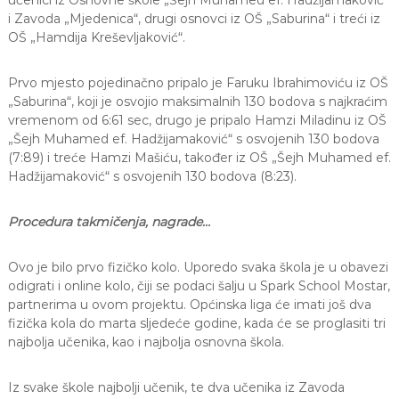
učenici iz Osnovne škole „Šejh Muhamed ef. Hadžijamaković“
i Zavoda „Mjedenica“, drugi osnovci iz OŠ „Saburina“ i treći iz
OŠ „Hamdija Kreševljaković“.
Prvo mjesto pojedinačno pripalo je Faruku Ibrahimoviću iz OŠ
„Saburina“, koji je osvojio maksimalnih 130 bodova s najkraćim
vremenom od 6:61 sec, drugo je pripalo Hamzi Miladinu iz OŠ
„Šejh Muhamed ef. Hadžijamaković“ s osvojenih 130 bodova
(7:89) i treće Hamzi Mašiću, također iz OŠ „Šejh Muhamed ef.
Hadžijamaković“ s osvojenih 130 bodova (8:23).
Procedura takmičenja, nagrade…
Ovo je bilo prvo fizičko kolo. Uporedo svaka škola je u obavezi
odigrati i online kolo, čiji se podaci šalju u Spark School Mostar,
partnerima u ovom projektu. Općinska liga će imati još dva
fizička kola do marta sljedeće godine, kada će se proglasiti tri
najbolja učenika, kao i najbolja osnovna škola.
Iz svake škole najbolji učenik, te dva učenika iz Zavoda