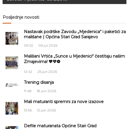
v
Posljednje novosti
i
Nastavak podrške Zavodu „Mjedenica“ i paketići za
g
mališane | Općina Stari Grad Sarajevo
a
09:52
06 jul 2026
Mališani Vrtića „Sunce u Mjedenici“ čestitaju našim
c
Zmajevima! 💙💛⚽
i
12:42
25 jun 2026
Trening disanja
j
11:48
18 jun 2026
a
Mali maturanti spremni za nove izazove
č
13:56
12 jun 2026
l
Defile maturanata Općine Stari Grad