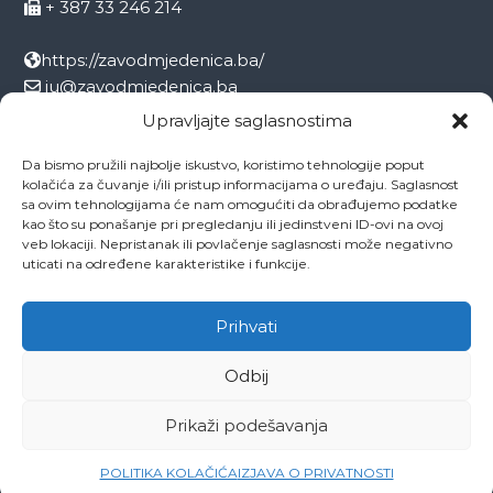
+ 387 33 246 214
https://zavodmjedenica.ba/
ju@zavodmjedenica.ba
info@zamjed.edu.ba
Upravljajte saglasnostima
Da bismo pružili najbolje iskustvo, koristimo tehnologije poput
Direktor:
+ 387 33 207 963
kolačića za čuvanje i/ili pristup informacijama o uređaju. Saglasnost
Sekretar:
+ 387 33 215 668
sa ovim tehnologijama će nam omogućiti da obrađujemo podatke
Pedagog:
+ 387 33 246 212
kao što su ponašanje pri pregledanju ili jedinstveni ID-ovi na ovoj
veb lokaciji. Nepristanak ili povlačenje saglasnosti može negativno
Psiholog:
+ 387 33 246 208
uticati na određene karakteristike i funkcije.
Socijalni radnik:
+ 387 33 207 001
Prihvati
Odbij
Copyright © 2026
ZAVOD MJEDENICA SARAJEVO
All rights reserved.
Theme:
Flash
by ThemeGrill. Powered by
WordPress
Prikaži podešavanja
O ustanovi
Ovo je naša Mjedenica
Dokumenti
Projekti
Zaposlenici
Kontakti
POLITIKA KOLAČIĆA
IZJAVA O PRIVATNOSTI