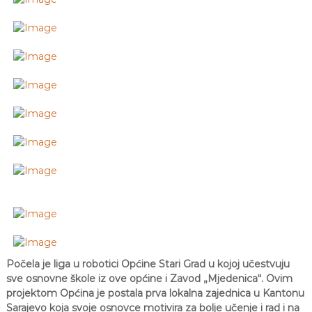
J
o
v
E
a
V
n
O
j
e
i
o
d
g
o
j
d
j
e
c
e
M
j
e
d
Počela je liga u robotici Općine Stari Grad u kojoj učestvuju
e
sve osnovne škole iz ove općine i Zavod „Mjedenica“. Ovim
n
projektom Općina je postala prva lokalna zajednica u Kantonu
i
Sarajevo koja svoje osnovce motivira za bolje učenje i rad i na
c