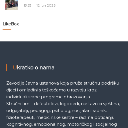
13:53
12 jun 2026
a
n
LikeBox
a
k
a
Ukratko o nama
Zavod je Javna ustanova koja pruža stručnu podršku
djeci i omladini s teškoćama u razvoju kroz
individualizirane programe obrazovanja.
Stručni tim – defektolozi, logopedi, nastavnici vještina,
odgajatelji, pedagog, psiholog, socijalani radnik,
fizioterapeuti, medicinske sestre – radi na poticanju
kognitivnog, emocionalnog, motoričkog i socijalnog