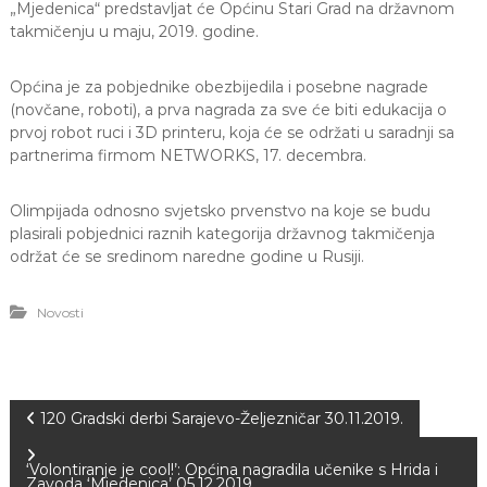
„Mjedenica“ predstavljat će Općinu Stari Grad na državnom
takmičenju u maju, 2019. godine.
Općina je za pobjednike obezbijedila i posebne nagrade
(novčane, roboti), a prva nagrada za sve će biti edukacija o
prvoj robot ruci i 3D printeru, koja će se održati u saradnji sa
partnerima firmom NETWORKS, 17. decembra.
Olimpijada odnosno svjetsko prvenstvo na koje se budu
plasirali pobjednici raznih kategorija državnog takmičenja
održat će se sredinom naredne godine u Rusiji.
Novosti
N
120 Gradski derbi Sarajevo-Željezničar 30.11.2019.
a
‘Volontiranje je cool!’: Općina nagradila učenike s Hrida i
Zavoda ‘Mjedenica’ 05.12.2019.