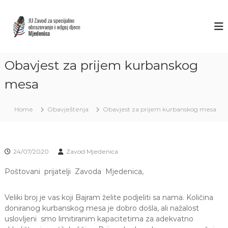
S
k
Z
J
U
i
A
Z
p
V
a
t
O
v
o
o
Obavjest za prijem kurbanskog
D
c
d
M
o
z
mesa
J
a
n
s
t
E
p
Home
Obavještenja
Obavjest za prijem kurbanskog mesa
e
D
e
n
E
c
t
i
N
j
I
24/07/2020
Zavod Mjedenica
a
C
l
n
Poštovani prijatelji Zavoda Mjedenica,
A
o
S
o
Veliki broj je vas koji Bajram želite podjeliti sa nama. Količina
A
b
r
doniranog kurbanskog mesa je dobro došla, ali nažalost
R
a
uslovljeni smo limitiranim kapacitetima za adekvatno
A
z