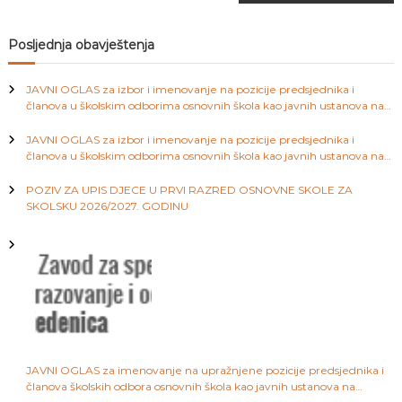
a
a
S
v
Posljednja obavještenja
a
r
i
a
JAVNI OGLAS za izbor i imenovanje na pozicije predsjednika i
j
članova u školskim odborima osnovnih škola kao javnih ustanova na
e
g
području Kantona Sarajevo
v
JAVNI OGLAS za izbor i imenovanje na pozicije predsjednika i
o
a
članova u školskim odborima osnovnih škola kao javnih ustanova na
području Kantona Sarajevo
POZIV ZA UPIS DJECE U PRVI RAZRED OSNOVNE SKOLE ZA
c
SKOLSKU 2026/2027. GODINU
i
j
a
č
JAVNI OGLAS za imenovanje na upražnjene pozicije predsjednika i
članova školskih odbora osnovnih škola kao javnih ustanova na