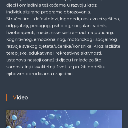
djeci i omladini s teškoćama u razvoju kroz
individualizirane programe obrazovanja.
Stručni tim – defektolozi, logopedi, nastavnici vještina,
odgajatelji, pedagog, psiholog, socijalani radnik,
fizioterapeuti, medicinske sestre – radi na poticanju
kognitivnog, emocionalnog, motoričkog i socijalnog
razvoja svakog djeteta/učenika/korisnika. Kroz različite
terapijske, edukativne i rekreativne aktivnosti,
ustanova nastoji osnažiti djecu i mlade za što
samostalniji i kvalitetniji život te pružiti podršku
njihovim porodicama i zajednici.
Video