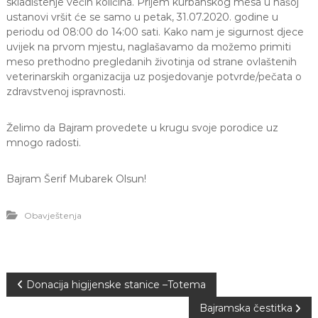
skladištenje većih količina. Prijem kurbanskog mesa u našoj
J
o
ustanovi vršit će se samo u petak, 31.07.2020. godine u
v
E
periodu od 08:00 do 14:00 sati. Kako nam je sigurnost djece
a
V
uvijek na prvom mjestu, naglašavamo da možemo primiti
n
O
j
meso prethodno pregledanih životinja od strane ovlaštenih
e
veterinarskih organizacija uz posjedovanje potvrde/pečata o
i
zdravstvenoj ispravnosti.
o
d
g
Želimo da Bajram provedete u krugu svoje porodice uz
o
mnogo radosti.
j
d
j
Bajram Šerif Mubarek Olsun!
e
c
e
Obavještenja
M
j
e
d
e
N
Donacija higijenske stanice –Totema
n
i
Bajramska čestitka
c