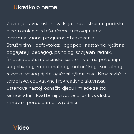
a
Ukratko o nama
Zavod je Javna ustanova koja pruža stručnu podršku
djeci i omladini s teškoćama u razvoju kroz
individualizirane programe obrazovanja.
Stručni tim – defektolozi, logopedi, nastavnici vještina,
odgajatelji, pedagog, psiholog, socijalani radnik,
fizioterapeuti, medicinske sestre – radi na poticanju
kognitivnog, emocionalnog, motoričkog i socijalnog
razvoja svakog djeteta/učenika/korisnika. Kroz različite
terapijske, edukativne i rekreativne aktivnosti,
ustanova nastoji osnažiti djecu i mlade za što
samostalniji i kvalitetniji život te pružiti podršku
njihovim porodicama i zajednici.
Video