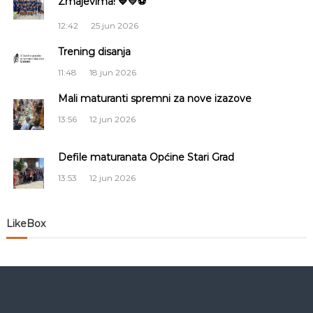
Zmajevima! 💙💛⚽
c
12:42
25 jun 2026
i
Trening disanja
j
11:48
18 jun 2026
a
Mali maturanti spremni za nove izazove
13:56
12 jun 2026
č
Defile maturanata Općine Stari Grad
l
13:53
12 jun 2026
a
n
LikeBox
a
k