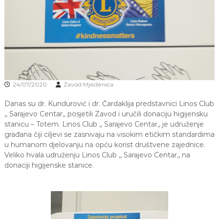
J
o
v
E
a
V
n
O
j
e
i
o
d
24/07/2020
Zavod Mjedenica
g
o
Danas su dr. Kundurović i dr. Čardaklija predstavnici Linos Club
j
d
,, Sarajevo Centar,, posjetili Zavod i uručili donaciju higijensku
j
stanicu – Totem. Linos Club ,, Sarajevo Centar,, je udruženje
e
građana čiji ciljevi se zasnivaju na visokim etičkim standardima
c
u humanom djelovanju na opću korist društvene zajednice.
e
Veliko hvala udruženju Linos Club ,, Sarajevo Centar,, na
M
donaciji higijenske stanice.
j
e
d
e
n
i
c