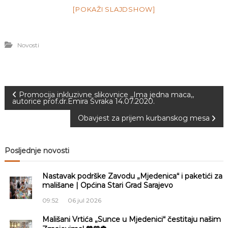
[POKAŽI SLAJDSHOW]
Novosti
N
Promocija inkluzivne slikovnice ,,Ima jedna maca,,
autorice prof.dr.Emira Švraka 14.07.2020.
a
Obavjest za prijem kurbanskog mesa
v
Posljednje novosti
i
Nastavak podrške Zavodu „Mjedenica“ i paketići za
g
mališane | Općina Stari Grad Sarajevo
09:52
06 jul 2026
a
Mališani Vrtića „Sunce u Mjedenici“ čestitaju našim