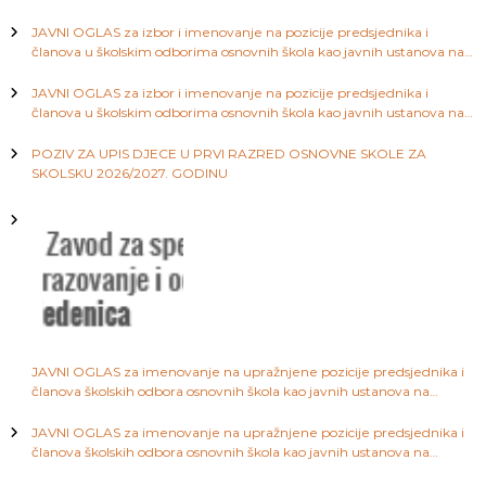
a
a
JAVNI OGLAS za izbor i imenovanje na pozicije predsjednika i
S
članova u školskim odborima osnovnih škola kao javnih ustanova na
a
c
području Kantona Sarajevo
r
JAVNI OGLAS za izbor i imenovanje na pozicije predsjednika i
a
članova u školskim odborima osnovnih škola kao javnih ustanova na
j
i
području Kantona Sarajevo
e
v
POZIV ZA UPIS DJECE U PRVI RAZRED OSNOVNE SKOLE ZA
j
o
SKOLSKU 2026/2027. GODINU
a
č
l
a
JAVNI OGLAS za imenovanje na upražnjene pozicije predsjednika i
članova školskih odbora osnovnih škola kao javnih ustanova na
području Kantona Sarajevo
n
JAVNI OGLAS za imenovanje na upražnjene pozicije predsjednika i
članova školskih odbora osnovnih škola kao javnih ustanova na
a
području Kantona Sarajevo