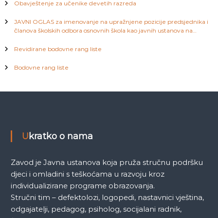
Obavještenje za učenike devetih razreda
k
JAVNI OGLAS za imenovanje na upražnjene pozicije predsjednika i
članova školskih odbora osnovnih škola kao javnih ustanova na
a
području Kantona Sarajevo
Revidirane bodovne rang liste
Bodovne rang liste
Ukratko o nama
Zavod je Javna ustanova koja pruža stručnu podršku
djeci i omladini s teškoćama u razvoju kroz
individualizirane programe obrazovanja.
Stručni tim – defektolozi, logopedi, nastavnici vještina,
odgajatelji, pedagog, psiholog, socijalani radnik,