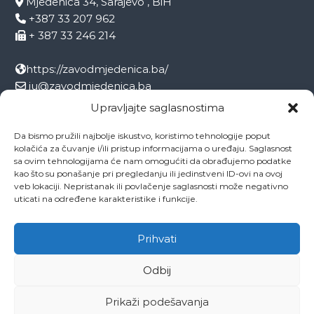
Mjedenica 34, Sarajevo , BiH
+387 33 207 962
+ 387 33 246 214
https://zavodmjedenica.ba/
ju@zavodmjedenica.ba
info@zamjed.edu.ba
Upravljajte saglasnostima
Da bismo pružili najbolje iskustvo, koristimo tehnologije poput
Direktor:
+ 387 33 207 963
kolačića za čuvanje i/ili pristup informacijama o uređaju. Saglasnost
Sekretar:
+ 387 33 215 668
sa ovim tehnologijama će nam omogućiti da obrađujemo podatke
Pedagog:
+ 387 33 246 212
kao što su ponašanje pri pregledanju ili jedinstveni ID-ovi na ovoj
veb lokaciji. Nepristanak ili povlačenje saglasnosti može negativno
Psiholog:
+ 387 33 246 208
uticati na određene karakteristike i funkcije.
Socijalni radnik:
+ 387 33 207 001
Prihvati
Odbij
Copyright © 2026
ZAVOD MJEDENICA SARAJEVO
All rights reserved.
Theme:
Flash
by ThemeGrill. Powered by
WordPress
Prikaži podešavanja
O ustanovi
Ovo je naša Mjedenica
Dokumenti
Projekti