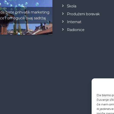
Škola
 da biste prihvatili marketing
Produženi boravak
iće i omogućili ovaj sadržaj
Internat
Radionice
Da bismo pr
čuvanje i/i
će nam omo
ili jedinstv
može negati