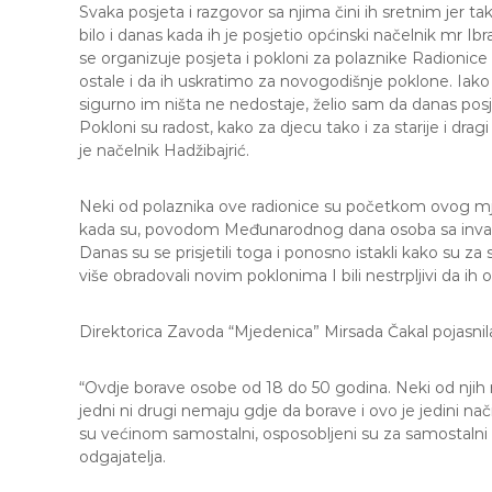
Svaka posjeta i razgovor sa njima čini ih sretnim jer tak
bilo i danas kada ih je posjetio općinski načelnik mr I
se organizuje posjeta i pokloni za polaznike Radionice
ostale i da ih uskratimo za novogodišnje poklone. Iako
sigurno im ništa ne nedostaje, želio sam da danas pos
Pokloni su radost, kako za djecu tako i za starije i dra
je načelnik Hadžibajrić.
Neki od polaznika ove radionice su početkom ovog mjes
kada su, povodom Međunarodnog dana osoba sa invalide
Danas su se prisjetili toga i ponosno istakli kako su za sv
više obradovali novim poklonima I bili nestrpljivi da ih 
Direktorica Zavoda “Mjedenica” Mirsada Čakal pojasnila 
“Ovdje borave osobe od 18 do 50 godina. Neki od njih nis
jedni ni drugi nemaju gdje da borave i ovo je jedini n
su većinom samostalni, osposobljeni su za samostalni d
odgajatelja.