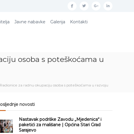
f
t
g
l
a
w
o
i
itelja
Javne nabavke
Galerija
Kontakti
c
i
o
n
e
t
g
k
b
t
l
e
o
e
e
d
aciju osoba s poteškoćama u
o
r
p
i
k
l
n
u
 Radionice za radnu okupaciju osoba s poteškoćama u razvoju
s
osljednje novosti
Nastavak podrške Zavodu „Mjedenica“ i
paketići za mališane | Općina Stari Grad
Sarajevo