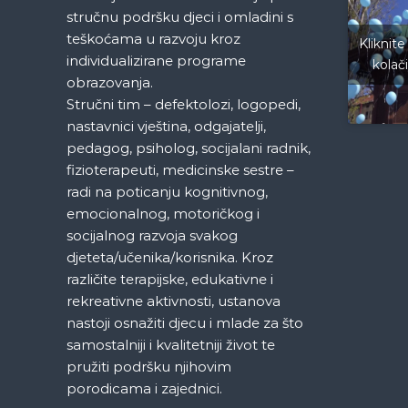
stručnu podršku djeci i omladini s
c
teškoćama u razvoju kroz
Kliknite
individualizirane programe
kolač
i
obrazovanja.
Stručni tim – defektolozi, logopedi,
j
nastavnici vještina, odgajatelji,
a
pedagog, psiholog, socijalani radnik,
fizioterapeuti, medicinske sestre –
č
radi na poticanju kognitivnog,
emocionalnog, motoričkog i
l
socijalnog razvoja svakog
djeteta/učenika/korisnika. Kroz
a
različite terapijske, edukativne i
rekreativne aktivnosti, ustanova
n
nastoji osnažiti djecu i mlade za što
samostalniji i kvalitetniji život te
a
pružiti podršku njihovim
porodicama i zajednici.
k