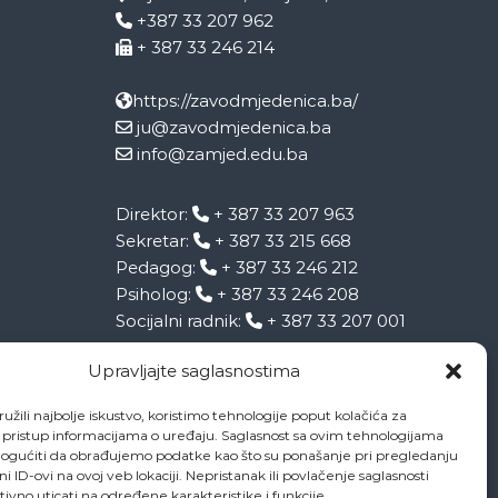
+387 33 207 962
+ 387 33 246 214
https://zavodmjedenica.ba/
ju@zavodmjedenica.ba
info@zamjed.edu.ba
Direktor:
+ 387 33 207 963
Sekretar:
+ 387 33 215 668
Pedagog:
+ 387 33 246 212
Psiholog:
+ 387 33 246 208
Socijalni radnik:
+ 387 33 207 001
Upravljajte saglasnostima
užili najbolje iskustvo, koristimo tehnologije poput kolačića za
li pristup informacijama o uređaju. Saglasnost sa ovim tehnologijama
gućiti da obrađujemo podatke kao što su ponašanje pri pregledanju
eni ID-ovi na ovoj veb lokaciji. Nepristanak ili povlačenje saglasnosti
vno uticati na određene karakteristike i funkcije.