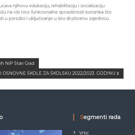
a njihovu edukaciju, rehabilitaciju i socializaciju.
ižu na viši nivo funkcionalne sposobnosti korisnika što
 u porodici i uključivanje u širu društvenu zajednicu.
ih NiP Stari Grad
ED OSNOVNE ŠKOLE ZA ŠKOLSKU 2022/2023. GODINU
eo
Segmenti rada
Vrtić