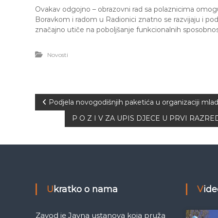
Ovakav odgojno – obrazovni rad sa polaznicima omogućav
Boravkom i radom u Radionici znatno se razvijaju i pod
značajno utiče na poboljšanje funkcionalnih sposobnosti
Novosti
N
Podjela novogodišnjih paketića u organizaciji mlad
P O Z I V ZA UPIS DJECE U PRVI RAZR
a
v
i
g
Ukratko o nama
Vid
a
Zavod je Javna ustanova koja pruža