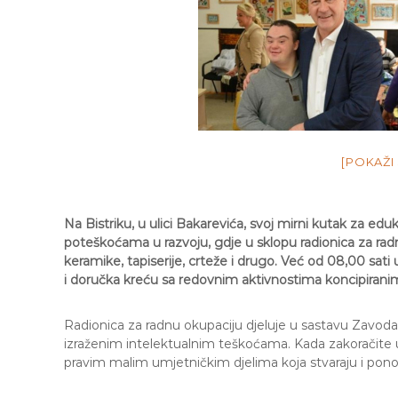
[POKAŽI
Na Bistriku, u ulici Bakarevića, svoj mirni kutak za eduka
poteškoćama u razvoju, gdje u sklopu radionica za ra
keramike, tapiserije, crteže i drugo. Već od 08,00 sati 
i doručka kreću sa redovnim aktivnostima koncipiran
Radionica za radnu okupaciju djeluje u sastavu Zavoda ‘
izraženim intelektualnim teškoćama. Kada zakoračite 
pravim malim umjetničkim djelima koja stvaraju i pon