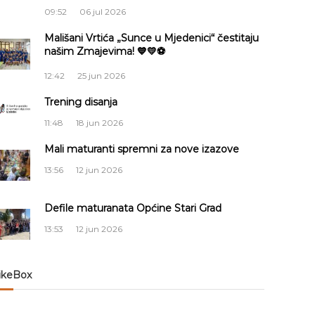
09:52
06 jul 2026
Mališani Vrtića „Sunce u Mjedenici“ čestitaju
našim Zmajevima! 💙💛⚽
12:42
25 jun 2026
Trening disanja
11:48
18 jun 2026
Mali maturanti spremni za nove izazove
13:56
12 jun 2026
Defile maturanata Općine Stari Grad
13:53
12 jun 2026
ikeBox