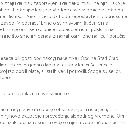
o znaju da nisu zaboravljeni i da neko misli i na njih. Tako je
brahim Hadžibajrić koji je početkom ove sedmice naložio da
 na Bistriku. “Nisam želio da budu zapostavljeni u odnosu na
 Zavod ‘Mjedenica’ brine o svim svojim štićenicima i
jetimo polaznike radionice i obradujemo ih poklonima.
gi mi je što smo im danas izmamili osmijehe na lica,” poručio
eca bili gosti općinskog načelnika i Općine Stari Grad
tetom, na jedan dan postali uposlenici Šalter sale.
oj rad dobili plate, ali su ih već i potrošili. Stoga su se još
otvore.
je ko su polaznici ove radionice.
u mogli završiti srednje obrazovanje, a neki jesu, ali ni
ačin njihove okupacije i provođenja slobodnog vremena. Oni
olazak i odlazak kući, a ovdje o njima vode računa naša tri