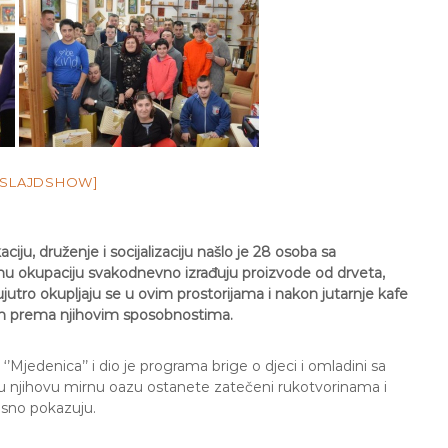
 SLAJDSHOW]
ciju, druženje i socijalizaciju našlo je 28 osoba sa
dnu okupaciju svakodnevno izrađuju proizvode od drveta,
ujutro okupljaju se u ovim prostorijama i nakon jutarnje kafe
im prema njihovim sposobnostima.
’Mjedenica’’ i dio je programa brige o djeci i omladini sa
u njihovu mirnu oazu ostanete zatečeni rukotvorinama i
osno pokazuju.