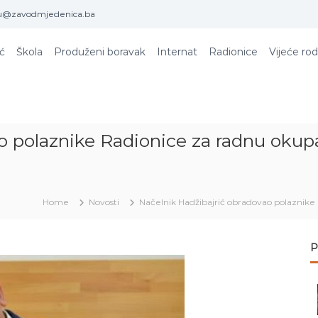
u@zavodmjedenica.ba
ić
Škola
Produženi boravak
Internat
Radionice
Vijeće rod
o polaznike Radionice za radnu okup
Home
Novosti
Načelnik Hadžibajrić obradovao polaznike
P