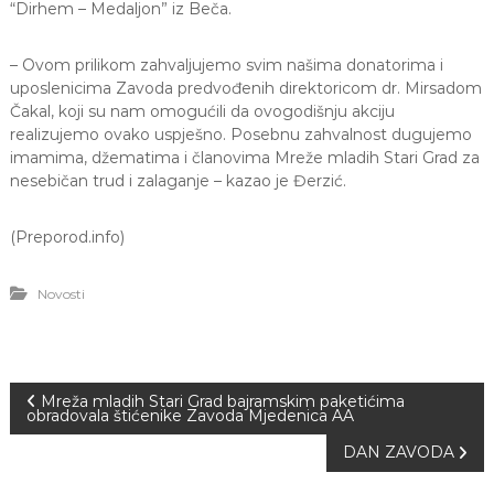
“Dirhem – Medaljon” iz Beča.
– Ovom prilikom zahvaljujemo svim našima donatorima i
uposlenicima Zavoda predvođenih direktoricom dr. Mirsadom
Čakal, koji su nam omogućili da ovogodišnju akciju
realizujemo ovako uspješno. Posebnu zahvalnost dugujemo
imamima, džematima i članovima Mreže mladih Stari Grad za
nesebičan trud i zalaganje – kazao je Đerzić.
(Preporod.info)
Novosti
N
Mreža mladih Stari Grad bajramskim paketićima
obradovala štićenike Zavoda Mjedenica AA
a
DAN ZAVODA