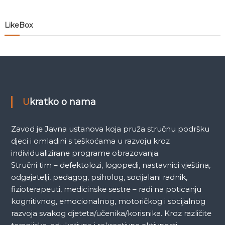
a
n
LikeBox
a
k
a
Ukratko o nama
Zavod je Javna ustanova koja pruža stručnu podršku
djeci i omladini s teškoćama u razvoju kroz
individualizirane programe obrazovanja.
Stručni tim – defektolozi, logopedi, nastavnici vještina,
odgajatelji, pedagog, psiholog, socijalani radnik,
fizioterapeuti, medicinske sestre – radi na poticanju
kognitivnog, emocionalnog, motoričkog i socijalnog
razvoja svakog djeteta/učenika/korisnika. Kroz različite