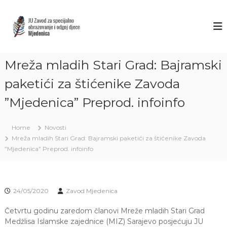
S
k
Z
J
U
i
A
Z
p
V
a
t
O
v
o
o
Mreža mladih Stari Grad: Bajramski
D
c
d
M
o
z
paketići za štićenike Zavoda
J
a
n
s
”Mjedenica” Preprod. infoinfo
t
E
p
e
D
e
n
E
c
Home
Novosti
t
i
N
Mreža mladih Stari Grad: Bajramski paketići za štićenike Zavoda
j
I
”Mjedenica” Preprod. infoinfo
a
C
l
n
A
o
S
o
24/05/2020
Zavod Mjedenica
A
b
r
R
Četvrtu godinu zaredom članovi Mreže mladih Stari Grad
a
Medžlisa Islamske zajednice (MIZ) Sarajevo posjećuju JU
A
z