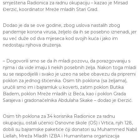
smještena Radionica za radnu okupaciju – kazao je Mirsad
a
Đerzić, koordinator Mreže mladih Stari Grad.
S
a
r
Dodao je da se ove godine, zbog uslova nastalih zbog
a
pandemije korona virusa, željelo da ih se posebno iznenadi, jer
j
su već duže od dva mjeseca kod svojih kuća i jako im
e
v
nedostaju njihova druženja.
o
– Dogovorili smo se da ih mladi pozovu, da porazgovaraju s
njima i da vide imaju li nekih posebnih želja. Nakon toga mladi
su se raspodijelili i svako je uzeo na sebe obavezu da pripremi
poklon za jednog štićenika. Osim tih poklona (sa željama),
uručili smo im i bajramluk u koverti, zatim poklon Butika
Badem, poklon Mreže mladih iz Beča, kao i poklon Grada
Sarajeva i gradonačelnika Abdulaha Skake – dodao je Đerzić.
Osim tih poklona za 34 korisnika Radionice za radnu
okupaciju, ostali učenici Osnovne škole (OŠ) i Vrtića, njih 128,
dobili su bajramske paketiće čiji donatori su Muhammed Nabil
Liellah, Mreža Mladih IZBA i Humanitarna organizacija