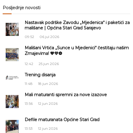
v
Posljednje novosti
i
Nastavak podrške Zavodu „Mjedenica“ i paketići za
g
mališane | Općina Stari Grad Sarajevo
09:52
06 jul 2026
a
Mališani Vrtića „Sunce u Mjedenici“ čestitaju našim
Zmajevima! 💙💛⚽
c
12:42
25 jun 2026
i
Trening disanja
j
11:48
18 jun 2026
a
Mali maturanti spremni za nove izazove
13:56
12 jun 2026
č
Defile maturanata Općine Stari Grad
l
13:53
12 jun 2026