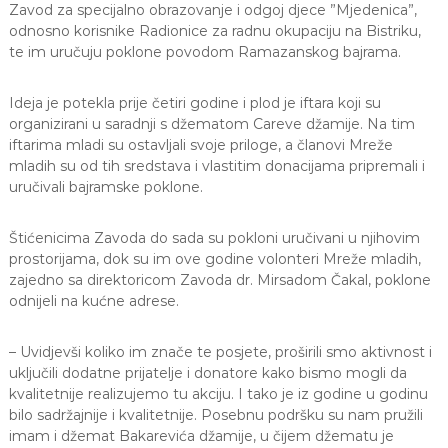
Zavod za specijalno obrazovanje i odgoj djece ”Mjedenica”,
J
o
odnosno korisnike Radionice za radnu okupaciju na Bistriku,
v
E
a
te im uručuju poklone povodom Ramazanskog bajrama.
V
n
O
j
Ideja je potekla prije četiri godine i plod je iftara koji su
e
i
organizirani u saradnji s džematom Careve džamije. Na tim
o
iftarima mladi su ostavljali svoje priloge, a članovi Mreže
d
mladih su od tih sredstava i vlastitim donacijama pripremali i
g
uručivali bajramske poklone.
o
j
d
Štićenicima Zavoda do sada su pokloni uručivani u njihovim
j
prostorijama, dok su im ove godine volonteri Mreže mladih,
e
zajedno sa direktoricom Zavoda dr. Mirsadom Čakal, poklone
c
odnijeli na kućne adrese.
e
M
j
– Uvidjevši koliko im znače te posjete, proširili smo aktivnost i
e
uključili dodatne prijatelje i donatore kako bismo mogli da
d
e
kvalitetnije realizujemo tu akciju. I tako je iz godine u godinu
n
bilo sadržajnije i kvalitetnije. Posebnu podršku su nam pružili
i
imam i džemat Bakarevića džamije, u čijem džematu je
c