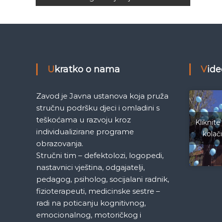
e
M
a
j
e
v
d
e
i
n
Ukratko o nama
Vid
i
g
c
Zavod je Javna ustanova koja pruža
a
a
stručnu podršku djeci i omladini s
S
a
teškoćama u razvoju kroz
Kliknite
c
r
individualizirane programe
kolač
a
obrazovanja.
j
i
Stručni tim – defektolozi, logopedi,
e
nastavnici vještina, odgajatelji,
v
j
pedagog, psiholog, socijalani radnik,
o
fizioterapeuti, medicinske sestre –
a
radi na poticanju kognitivnog,
emocionalnog, motoričkog i