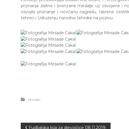
R
o
priznanja zlatne i bronzane medalje uz osvojene i 
A
b
osvojila priznanje i novčanu nagradu. Iskrene
čestit
J
r
tehnici i Udruženju narodne tehnike na pozivu.
E
a
V
z
O
o
v
a
n
j
e
i
o
d
g
o
Novosti
j
d
j
e
c
N
Fudbalska liga za djevojčice 08.11.2019.