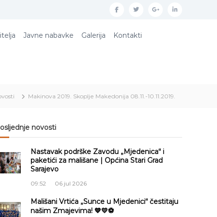
f
t
g
l
a
w
o
i
itelja
Javne nabavke
Galerija
Kontakti
c
i
o
n
e
t
g
k
b
t
l
e
o
e
e
d
vosti
Makinova 2019. Skoplje Makedonija 08.11.-10.11.2019.
o
r
p
i
k
l
n
u
osljednje novosti
s
Nastavak podrške Zavodu „Mjedenica“ i
paketići za mališane | Općina Stari Grad
Sarajevo
09:52
06 jul 2026
Mališani Vrtića „Sunce u Mjedenici“ čestitaju
našim Zmajevima! 💙💛⚽