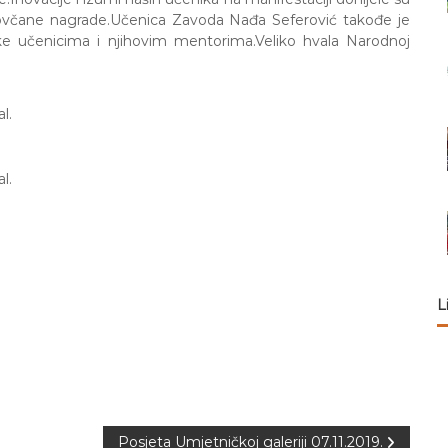
novčane nagrade.Učenica Zavoda Nađa Seferović takođe je
ke
učenicima i njihovim mentorima.Veliko hvala Narodnoj
L
Posjeta Umjetničkoj galeriji 07.11.2019.