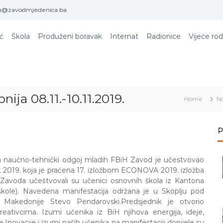
u@zavodmjedenica.ba
ić
Škola
Produženi boravak
Internat
Radionice
Vijeće rod
ja 08.11.-10.11.2019.
Home
No
P
a naučno-tehnički odgoj mladih FBiH Zavod je učestvovao
A 2019. koja je praćena 17. izložbom ECONOVA 2019. izložba
red Zavoda učeštvovali su učenici osnovnih škola iz Kantona
kole). Navedena manifestacij
a održana je u Skoplju pod
e Makedonije Stevo Pendarovski.Predsjednik je otvorio
eativcima. Izumi učenika iz BiH njihova energija, ideje,
Inovacije i izumi naših učenika na manifestaciji donijele su