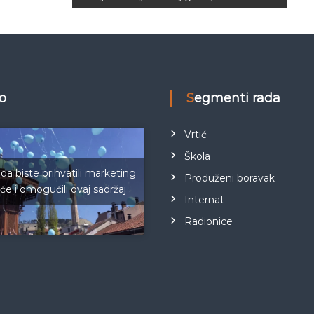
eo
Segmenti rada
Vrtić
Škola
 da biste prihvatili marketing
Produženi boravak
iće i omogućili ovaj sadržaj
Internat
Radionice