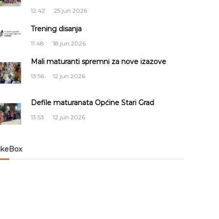
12:42
25 jun 2026
Trening disanja
11:48
18 jun 2026
Mali maturanti spremni za nove izazove
13:56
12 jun 2026
Defile maturanata Općine Stari Grad
13:53
12 jun 2026
ikeBox