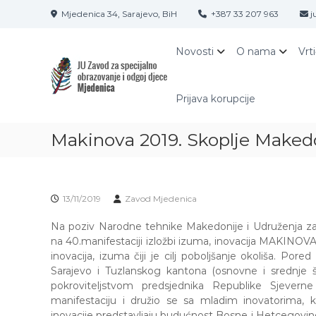
S
Mjedenica 34, Sarajevo, BiH
+387 33 207 963
j
k
i
Z
J
p
Novosti
O nama
Vrt
A
U
t
Z
V
o
a
O
c
Prijava korupcije
v
o
D
o
n
M
d
Makinova 2019. Skoplje Makedoni
t
J
z
e
E
a
n
D
s
t
p
E
13/11/2019
Zavod Mjedenica
e
N
c
Na poziv Narodne tehnike Makedonije i Udruženja z
I
i
na 40.manifestaciji izložbi izuma, inovacija MAKINOV
C
j
inovacija, izuma čiji je cilj poboljšanje okoliša. Po
A
a
Sarajevo i Tuzlanskog kantona (osnovne i srednje š
S
l
pokroviteljstvom predsjednika Republike Sjevern
A
n
manifestaciju i družio se sa mladim inovatorima, kr
o
inovacije predstavljaju budućnost Bosne i Hetcegovine.