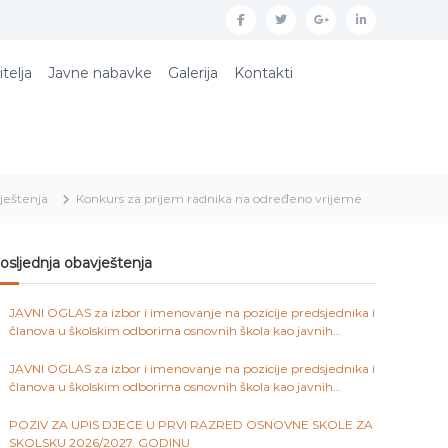
f
t
g
l
a
w
o
i
itelja
Javne nabavke
Galerija
Kontakti
c
i
o
n
e
t
g
k
b
t
l
e
o
e
e
d
ještenja
Konkurs za prijem radnika na određeno vrijeme
o
r
p
i
k
l
n
u
osljednja obavještenja
s
JAVNI OGLAS za izbor i imenovanje na pozicije predsjednika i
članova u školskim odborima osnovnih škola kao javnih
ustanova na području Kantona Sarajevo
JAVNI OGLAS za izbor i imenovanje na pozicije predsjednika i
članova u školskim odborima osnovnih škola kao javnih
ustanova na području Kantona Sarajevo
POZIV ZA UPIS DJECE U PRVI RAZRED OSNOVNE SKOLE ZA
SKOLSKU 2026/2027. GODINU