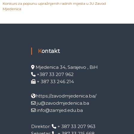
Konkurs za popunu upražnjenih radnih mjesta u JU Zavod
Mjedenica
Kontakt
Mjedenica 34, Sarajevo , BiH
+387 33 207 962
+ 387 33 246 214
https://zavodmjedenica.ba/
ju@zavodmjedenica.ba
info@zamjed.edu.ba
Direktor:
+ 387 33 207 963
Sekretar:
+ 387 33 215 668