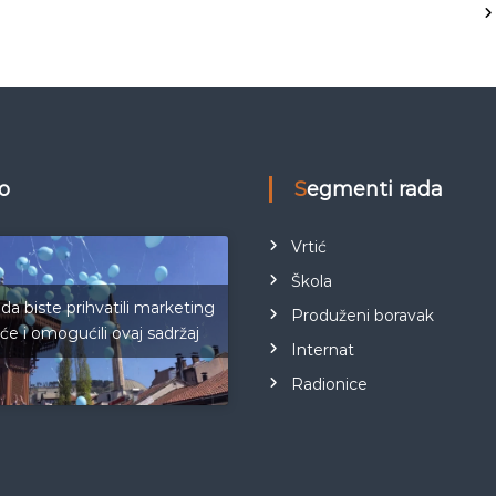
eo
Segmenti rada
Vrtić
Škola
 da biste prihvatili marketing
Produženi boravak
iće i omogućili ovaj sadržaj
Internat
Radionice