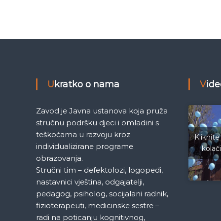
e
č
M
j
l
e
d
a
e
n
n
i
Ukratko o nama
Vid
c
a
a
S
Zavod je Javna ustanova koja pruža
a
k
stručnu podršku djeci i omladini s
r
teškoćama u razvoju kroz
Kliknite
a
a
individualizirane programe
kolač
j
obrazovanja.
e
Stručni tim – defektolozi, logopedi,
v
o
nastavnici vještina, odgajatelji,
pedagog, psiholog, socijalani radnik,
fizioterapeuti, medicinske sestre –
radi na poticanju kognitivnog,