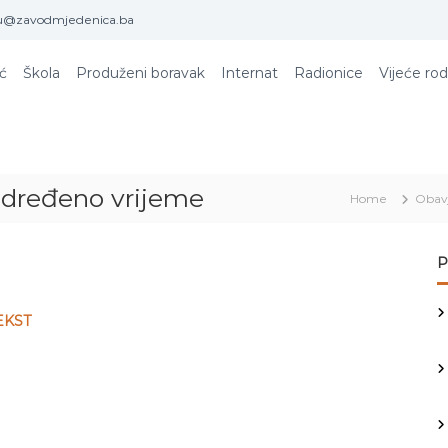
u@zavodmjedenica.ba
ić
Škola
Produženi boravak
Internat
Radionice
Vijeće rod
određeno vrijeme
Home
Obav
P
EKST