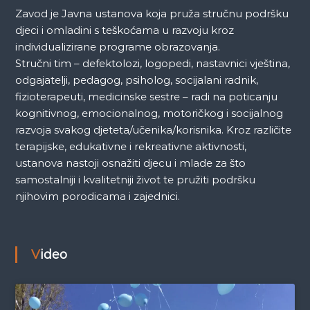
Zavod je Javna ustanova koja pruža stručnu podršku
djeci i omladini s teškoćama u razvoju kroz
individualizirane programe obrazovanja.
Stručni tim – defektolozi, logopedi, nastavnici vještina,
odgajatelji, pedagog, psiholog, socijalani radnik,
fizioterapeuti, medicinske sestre – radi na poticanju
kognitivnog, emocionalnog, motoričkog i socijalnog
razvoja svakog djeteta/učenika/korisnika. Kroz različite
terapijske, edukativne i rekreativne aktivnosti,
ustanova nastoji osnažiti djecu i mlade za što
samostalniji i kvalitetniji život te pružiti podršku
njihovim porodicama i zajednici.
Video