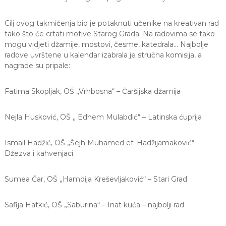
Cilj ovog takmičenja bio je potaknuti učenike na kreativan rad
tako što će crtati motive Starog Grada. Na radovima se tako
mogu vidjeti džamije, mostovi, česme, katedrala… Najbolje
radove uvrštene u kalendar izabrala je stručna komisija, a
nagrade su pripale:
Fatima Skopljak, OŠ „Vrhbosna“ – Čaršijska džamija
Nejla Husković, OŠ „ Edhem Mulabdić“ – Latinska ćuprija
Ismail Hadžić, OŠ „Šejh Muhamed ef. Hadžijamaković“ –
Džezva i kahvenjaci
Sumea Čar, OŠ „Hamdija Kreševljaković“ – Stari Grad
Safija Hatkić, OŠ „Saburina“ – Inat kuća – najbolji rad