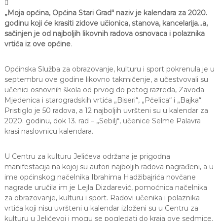

a
„Moja općina, Općina Stari Grad“ naziv je kalendara za 2020.
S
godinu koji će krasiti zidove učionica, stanova, kancelarija…a,
a
sačinjen je od najboljih likovnih radova osnovaca i polaznika
r
a
vrtića iz ove općine
.
j
e
Općinska Služba za obrazovanje, kulturu i sport pokrenula je u
v
o
septembru ove godine likovno takmičenje, a učestvovali su
učenici osnovnih škola od prvog do petog razreda, Zavoda
Mjedenica i starogradskih vrtića „Biseri“, „Pčelica“ i „Bajka“.
Pristiglo je 50 radova, a 12 najboljih uvršteni su u kalendar za
2020. godinu, dok 13. rad – „Sebilj“, učenice Selme Palavra
krasi naslovnicu kalendara.
U Centru za kulturu Jelićeva održana je prigodna
manifestacija na kojoj su autori najboljih radova nagrađeni, a u
ime općinskog načelnika Ibrahima Hadžibajrića novčane
nagrade uručila im je Lejla Dizdarević, pomoćnica načelnika
za obrazovanje, kulturu i sport. Radovi učenika i polaznika
vrtića koji nisu uvršteni u kalendar izloženi su u Centru za
kulturu u Jelićevoj i mogu se pogledati do kraja ove sedmice.