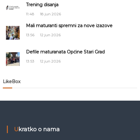
j
Trening disanja
a
11:48
18 jun 2026
Mali maturanti spremni za nove izazove
č
13:56
12 jun 2026
l
Defile maturanata Općine Stari Grad
a
13:53
12 jun 2026
n
LikeBox
a
k
a
Ukratko o nama