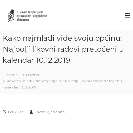
S
k
Z
J
U
i
A
Z
p
V
a
t
O
v
o
o
Kako najmlađi vide svoju općinu:
D
c
d
M
o
z
Najbolji likovni radovi pretočeni u
J
a
n
s
kalendar 10.12.2019
t
E
p
e
D
e
n
E
c
Home
Novosti
t
i
N
Kako najmlađi vide svoju općinu: Najbolji likovni radovi pretočeni u
j
I
kalendar 10.12.2019
a
C
l
n
A
o
S
o
15/12/2019
Zavod Mjedenica
A
b
r
R
a
A
z