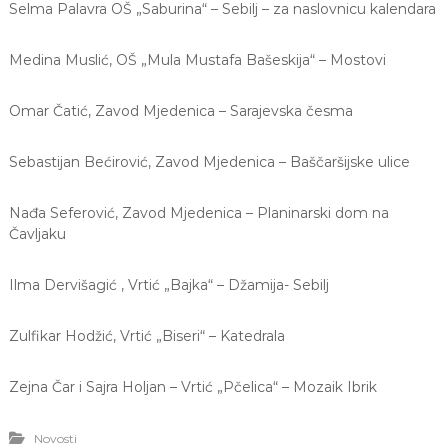
Selma Palavra OŠ „Saburina“ – Sebilj – za naslovnicu kalendara
Medina Muslić, OŠ „Mula Mustafa Bašeskija“ – Mostovi
Omar Čatić, Zavod Mjedenica – Sarajevska česma
Sebastijan Bećirović, Zavod Mjedenica – Baščaršijske ulice
Nađa Seferović, Zavod Mjedenica – Planinarski dom na
Čavljaku
Ilma Dervišagić , Vrtić „Bajka“ – Džamija- Sebilj
Zulfikar Hodžić, Vrtić „Biseri“ – Katedrala
Zejna Čar i Sajra Holjan – Vrtić „Pčelica“ – Mozaik Ibrik
Novosti