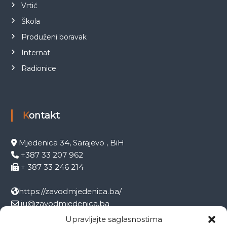
Vrtić
Škola
Produženi boravak
Internat
Radionice
Kontakt
Mjedenica 34, Sarajevo , BiH
+387 33 207 962
+ 387 33 246 214
https://zavodmjedenica.ba/
ju@zavodmjedenica.ba
info@zamjed.edu.ba
Upravljajte saglasnostima