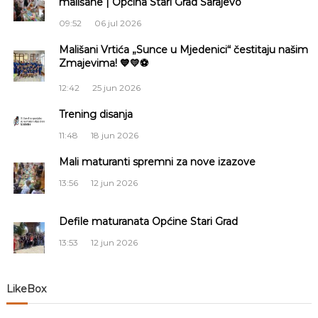
mališane | Općina Stari Grad Sarajevo
g
09:52
06 jul 2026
a
Mališani Vrtića „Sunce u Mjedenici“ čestitaju našim
Zmajevima! 💙💛⚽
c
12:42
25 jun 2026
i
Trening disanja
11:48
18 jun 2026
j
Mali maturanti spremni za nove izazove
a
13:56
12 jun 2026
č
Defile maturanata Općine Stari Grad
l
13:53
12 jun 2026
a
LikeBox
n