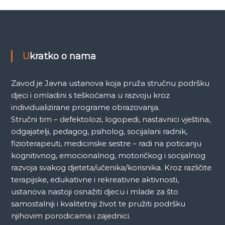
a
k
a
Ukratko o nama
Zavod je Javna ustanova koja pruža stručnu podršku
djeci i omladini s teškoćama u razvoju kroz
individualizirane programe obrazovanja.
Stručni tim – defektolozi, logopedi, nastavnici vještina,
odgajatelji, pedagog, psiholog, socijalani radnik,
fizioterapeuti, medicinske sestre – radi na poticanju
kognitivnog, emocionalnog, motoričkog i socijalnog
razvoja svakog djeteta/učenika/korisnika. Kroz različite
terapijske, edukativne i rekreativne aktivnosti,
ustanova nastoji osnažiti djecu i mlade za što
samostalniji i kvalitetniji život te pružiti podršku
njihovim porodicama i zajednici.