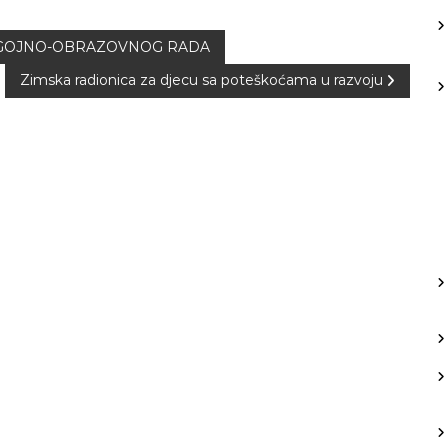
ODGOJNO-OBRAZOVNOG RADA
Zimska radionica za djecu sa poteškoćama u razvoju