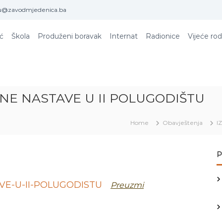
u@zavodmjedenica.ba
ić
Škola
Produženi boravak
Internat
Radionice
Vijeće rod
NE NASTAVE U II POLUGODIŠTU
Home
Obavještenja
I
P
VE-U-II-POLUGODISTU
Preuzmi