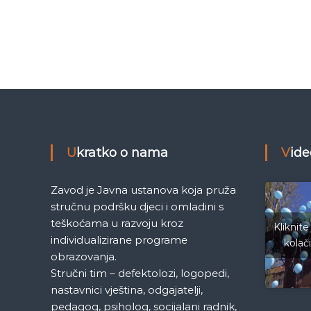
a
e
M
č
j
e
l
d
e
a
n
i
c
n
a
Ukratko o nama
Vid
S
a
a
r
k
Zavod je Javna ustanova koja pruža
a
stručnu podršku djeci i omladini s
j
a
teškoćama u razvoju kroz
e
Kliknite
individualizirane programe
v
kolač
o
obrazovanja.
Stručni tim – defektolozi, logopedi,
nastavnici vještina, odgajatelji,
pedagog, psiholog, socijalani radnik,