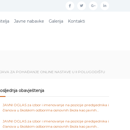
f
t
g
l
a
w
o
i
itelja
Javne nabavke
Galerija
Kontakti
c
i
o
n
e
t
g
k
b
t
l
e
o
e
e
d
o
r
p
i
k
l
n
ZJAVA ZA POHAĐANJE ONLINE NASTAVE U II POLUGODIŠTU
u
s
osljednja obavještenja
JAVNI OGLAS za izbor i imenovanje na pozicije predsjednika i
članova u školskim odborima osnovnih škola kao javnih
ustanova na području Kantona Sarajevo
JAVNI OGLAS za izbor i imenovanje na pozicije predsjednika i
članova u školskim odborima osnovnih škola kao javnih