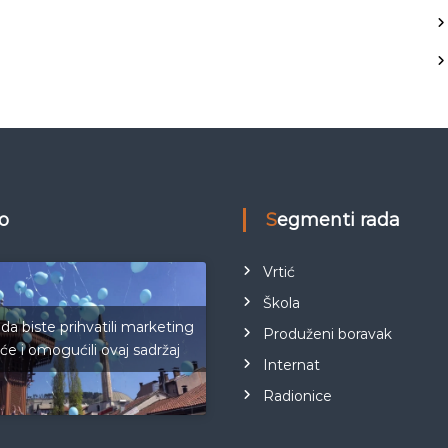
eo
Segmenti rada
Vrtić
Škola
 da biste prihvatili marketing
Produženi boravak
iće i omogućili ovaj sadržaj
Internat
Radionice