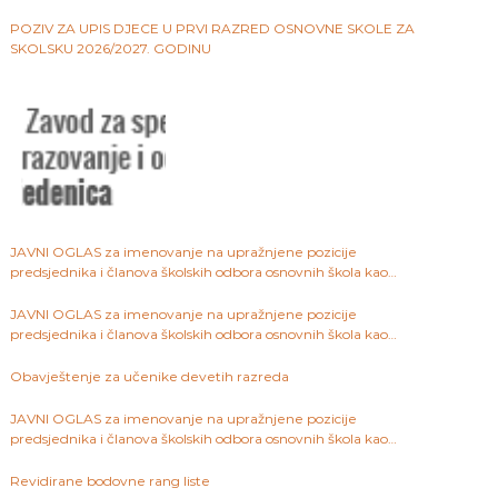
ustanova na području Kantona Sarajevo
POZIV ZA UPIS DJECE U PRVI RAZRED OSNOVNE SKOLE ZA
SKOLSKU 2026/2027. GODINU
JAVNI OGLAS za imenovanje na upražnjene pozicije
predsjednika i članova školskih odbora osnovnih škola kao
javnih ustanova na području Kantona Sarajevo
JAVNI OGLAS za imenovanje na upražnjene pozicije
predsjednika i članova školskih odbora osnovnih škola kao
javnih ustanova na području Kantona Sarajevo
Obavještenje za učenike devetih razreda
JAVNI OGLAS za imenovanje na upražnjene pozicije
predsjednika i članova školskih odbora osnovnih škola kao
javnih ustanova na području Kantona Sarajevo
Revidirane bodovne rang liste