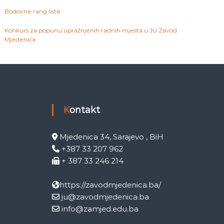
Bodovne rang liste
Konkurs za popunu upražnjenih radnih mjesta u JU Zavod
Mjedenica
Kontakt
Mjedenica 34, Sarajevo , BiH
+387 33 207 962
+ 387 33 246 214
https://zavodmjedenica.ba/
ju@zavodmjedenica.ba
info@zamjed.edu.ba