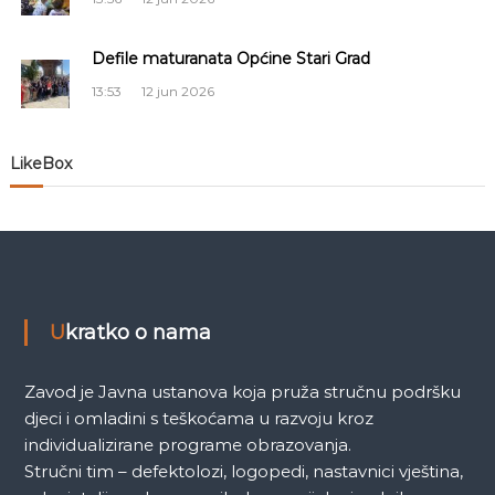
l
Defile maturanata Općine Stari Grad
a
13:53
12 jun 2026
n
LikeBox
a
k
a
Ukratko o nama
Zavod je Javna ustanova koja pruža stručnu podršku
djeci i omladini s teškoćama u razvoju kroz
individualizirane programe obrazovanja.
Stručni tim – defektolozi, logopedi, nastavnici vještina,