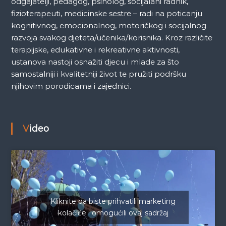
odgajatelji, pedagog, psiholog, socijalani radnik,
fizioterapeuti, medicinske sestre – radi na poticanju
kognitivnog, emocionalnog, motoričkog i socijalnog
razvoja svakog djeteta/učenika/korisnika. Kroz različite
terapijske, edukativne i rekreativne aktivnosti,
ustanova nastoji osnažiti djecu i mlade za što
samostalniji i kvalitetniji život te pružiti podršku
njihovim porodicama i zajednici.
Video
Kliknite da biste prihvatili marketing
kolačiće i omogućili ovaj sadržaj