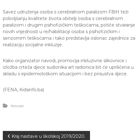
Savez udruženja osoba s cerebralnom paralizom FBiH teži
poboljšanju kvalitete života obitelji osoba s cerebralnom
paralizom i drugim psihofizičkim teškoćama, potiče stvaranje
novih vrijednosti u re/habilitaciji osoba s psihofizičkim i
senzornim teškoćama i tako predstavlja oslonac zajednice za
realizaciju socijalne inkluzije.
Kako organizator navodi, promocija inkluzivne slikovnice i
izložba crteža djece sudionika art radionica bit će upriličena u
skladu s epidemiološkom situacijom i bez prisustva djece.
(FENA, Kidsinfo.ba)
Novosti
N
Kraj nastave u školskoj 2019/2020.