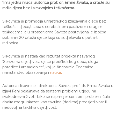
‘Ima jedna maca’ autorice prof. dr. Emire Švraka, a crteže su
J
o
radila djeca bez i s razvojnim teškoćama.
v
E
a
V
n
Slikovnica je promocija umjetničkog izražavanja djece bez
O
j
teškoća i djece/osoba s cerebralnom paralizom i drugim
e
i
teškoćama, a u prostorijama Saveza postavljena je izložba
o
izabranih 20 crteža djece koja su sudjelovala u pet art
d
radionica.
g
o
j
Slikovnica je nastala kao rezultat projekta nazvanog
d
‘Senzorna osjetljivost djece predškolskog doba, uloga
j
porodice i art radionice’, koji je finansiralo Federalno
e
ministarstvo obrazovanja i
nauke.
c
e
M
Autorica slikovnice i direktorica Saveza prof. dr. Emira Švraka u
j
izjavi Feni pojašnjava da senzorni problemi utječu na
e
svakodnevni život. Tako se naprimjer senzorni problemi čula
d
e
dodira mogu iskazati kao taktilna (dodirna) preosjetljivost ili
n
nedovoljna taktilna osjetljivost.
i
c