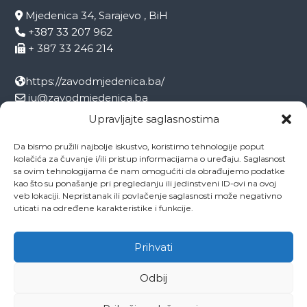
Mjedenica 34, Sarajevo , BiH
+387 33 207 962
+ 387 33 246 214
https://zavodmjedenica.ba/
ju@zavodmjedenica.ba
info@zamjed.edu.ba
Upravljajte saglasnostima
Da bismo pružili najbolje iskustvo, koristimo tehnologije poput
Direktor:
+ 387 33 207 963
kolačića za čuvanje i/ili pristup informacijama o uređaju. Saglasnost
Sekretar:
+ 387 33 215 668
sa ovim tehnologijama će nam omogućiti da obrađujemo podatke
Pedagog:
+ 387 33 246 212
kao što su ponašanje pri pregledanju ili jedinstveni ID-ovi na ovoj
veb lokaciji. Nepristanak ili povlačenje saglasnosti može negativno
Psiholog:
+ 387 33 246 208
uticati na određene karakteristike i funkcije.
Socijalni radnik:
+ 387 33 207 001
Prihvati
Odbij
Copyright © 2026
ZAVOD MJEDENICA SARAJEVO
All rights reserved.
Theme:
Flash
by ThemeGrill. Powered by
WordPress