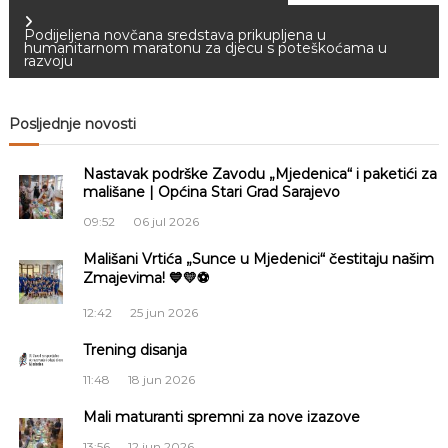
a
Podijeljena novčana sredstava prikupljena u
humanitarnom maratonu za djecu s poteškoćama u
razvoju
v
i
Posljednje novosti
g
Nastavak podrške Zavodu „Mjedenica“ i paketići za
mališane | Općina Stari Grad Sarajevo
a
09:52
06 jul 2026
c
Mališani Vrtića „Sunce u Mjedenici“ čestitaju našim
Zmajevima! 💙💛⚽
i
12:42
25 jun 2026
j
Trening disanja
11:48
18 jun 2026
a
Mali maturanti spremni za nove izazove
č
13:56
12 jun 2026