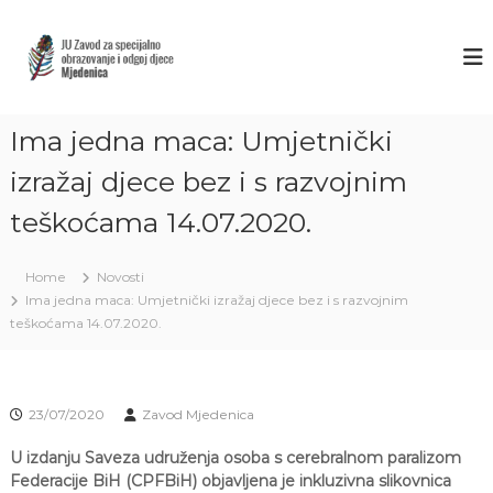
S
k
Z
J
U
i
A
Z
p
V
a
t
O
v
o
o
Ima jedna maca: Umjetnički
D
c
d
M
o
z
izražaj djece bez i s razvojnim
J
a
n
s
teškoćama 14.07.2020.
t
E
p
e
D
e
n
E
c
Home
Novosti
t
i
N
Ima jedna maca: Umjetnički izražaj djece bez i s razvojnim
j
I
teškoćama 14.07.2020.
a
C
l
n
A
o
S
o
23/07/2020
Zavod Mjedenica
A
b
r
R
U izdanju Saveza udruženja osoba s cerebralnom paralizom
a
Federacije BiH (CPFBiH) objavljena je inkluzivna slikovnica
A
z