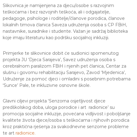
a
Slikovnica je namijenjena za djecu/osobe s razvojnim
S
teškoćama i bez razvojnih teškoća, ali i odgajatelje,
a
pedagoge, psihologe i roditelje/članove porodica, članove
r
lokalnih timova članica Saveza udruženja osoba s CP FBiH,
a
nastavnike, suradnike i studente. Važan je sadržaj biblioteka
j
koje imaju literaturu kao podršku socijalnoj inkluziji.
e
v
o
Primjerke te slikovnice dobit će sudionici spomenutog
projekta JU ‘Djeca Sarajeva’, Savez udruženja osoba s
cerebralnom paralizom FBiH i njenih pet članica, Centar za
slušnu i govornu rehabilitaciju Sarajevo, Zavod ‘Mjedenica’,
Udruženje za pomoć djeci i omladini s posebnim potrebama
‘Sunce’ Pale, te inkluzivne osnovne škole.
Glavni ciljevi projekta ‘Senzorna osjetljivost djece
predškolskog doba, uloga porodice i art radionice’ su
promocija socijalne inkluzije, povećana vidljivost i poboljšanje
kvalitete života djece/osoba s teškoćama i njihovih porodica
kroz praktična rješenja za svakodnevne senzorne probleme
te art
radionice.