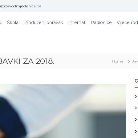
u@zavodmjedenica.ba
ić
Škola
Produženi boravak
Internat
Radionice
Vijeće rod
VKI ZA 2018.
Home
Ja
O