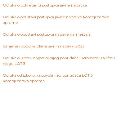
Odluka o pokretanju postupka javne nabavke
Odluka o obustavi postupka javne nabavke kompjuterske
opreme
Odluka o obustavi postupka nabave namještaja
Izmjene i dopune plana javnih nabavki 2023
Odluka o izboru najpovoljnijeg ponuđača – Proizvodi za ličnu
njegu LOT 3
Odluka od izboru najpovoljnijeg ponuđača LOT 3
Kompjuterska oprema