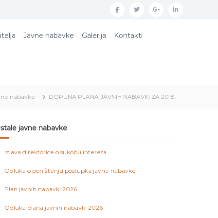
f
t
g
l
a
w
o
i
itelja
Javne nabavke
Galerija
Kontakti
c
i
o
n
e
t
g
k
b
t
l
e
o
e
e
d
vne nabavke
DOPUNA PLANA JAVNIH NABAVKI ZA 2018.
o
r
p
i
k
l
n
u
stale javne nabavke
s
Izjava direktorice o sukobu interesa
Odluka o poništenju postupka javne nabavke
Plan javnih nabavki 2026
Odluka plana javnih nabavki 2026