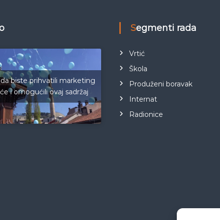
eo
Segmenti rada
Vrtić
Škola
 da biste prihvatili marketing
Produženi boravak
iće i omogućili ovaj sadržaj
Internat
Radionice