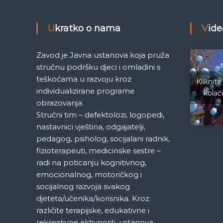
v
i
Ukratko o nama
Vid
g
Zavod je Javna ustanova koja pruža
a
stručnu podršku djeci i omladini s
teškoćama u razvoju kroz
Kliknite
c
individualizirane programe
kolač
obrazovanja.
i
Stručni tim – defektolozi, logopedi,
nastavnici vještina, odgajatelji,
j
pedagog, psiholog, socijalani radnik,
fizioterapeuti, medicinske sestre –
a
radi na poticanju kognitivnog,
emocionalnog, motoričkog i
č
socijalnog razvoja svakog
djeteta/učenika/korisnika. Kroz
l
različite terapijske, edukativne i
rekreativne aktivnosti, ustanova