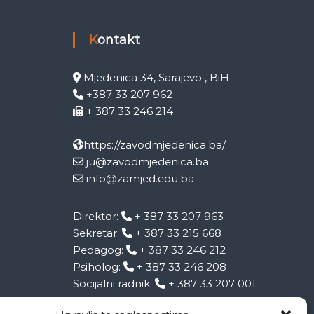
Kontakt
Mjedenica 34, Sarajevo , BiH
+387 33 207 962
+ 387 33 246 214
https://zavodmjedenica.ba/
ju@zavodmjedenica.ba
info@zamjed.edu.ba
Direktor:
+ 387 33 207 963
Sekretar:
+ 387 33 215 668
Pedagog:
+ 387 33 246 212
Psiholog:
+ 387 33 246 208
Socijalni radnik:
+ 387 33 207 001