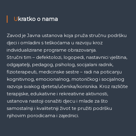
k
a
Ukratko o nama
Zavod je Javna ustanova koja pruža stručnu podršku
djeci i omladini s teškoćama u razvoju kroz
individualizirane programe obrazovanja.
Stručni tim – defektolozi, logopedi, nastavnici vještina,
odgajatelji, pedagog, psiholog, socijalani radnik,
fizioterapeuti, medicinske sestre – radi na poticanju
kognitivnog, emocionalnog, motoričkog i socijalnog
razvoja svakog djeteta/učenika/korisnika. Kroz različite
terapijske, edukativne i rekreativne aktivnosti,
ustanova nastoji osnažiti djecu i mlade za što
samostalniji i kvalitetniji život te pružiti podršku
njihovim porodicama i zajednici.