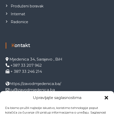
Produženi boravak
Internat
Radionice
Kontakt
Mjedenica 34, Sarajevo , BiH
+387 33 207 962
+ 387 33 246 214
https://zavodmjedenica.ba/
ju@zavodmjedenica.ba
info@zamjed.edu.ba
Upravljajte saglasnostima
Da bismo pružili najbolje iskustvo, koristimo tehnologije poput
Direktor:
+ 387 33 207 963
kolačića za čuvanje i/ili pristup informacijama o uređaju. Saglasnost