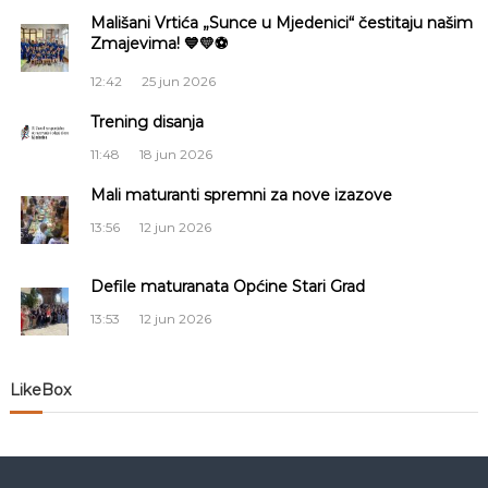
a
a
Mališani Vrtića „Sunce u Mjedenici“ čestitaju našim
S
Zmajevima! 💙💛⚽
a
c
r
12:42
25 jun 2026
a
i
j
Trening disanja
e
v
11:48
18 jun 2026
j
o
Mali maturanti spremni za nove izazove
a
13:56
12 jun 2026
č
Defile maturanata Općine Stari Grad
l
13:53
12 jun 2026
a
LikeBox
n
a