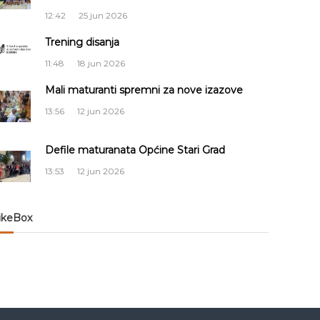
12:42
25 jun 2026
Trening disanja
11:48
18 jun 2026
Mali maturanti spremni za nove izazove
13:56
12 jun 2026
Defile maturanata Općine Stari Grad
13:53
12 jun 2026
ikeBox