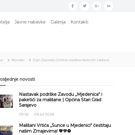
f
t
g
l
a
w
o
i
itelja
Javne nabavke
Galerija
Kontakti
c
i
o
n
e
t
g
k
b
t
l
e
o
e
e
d
me
Novosti
Dan Zavoda Online izložba likovnih radova
o
r
p
i
k
l
n
u
osljednje novosti
s
Nastavak podrške Zavodu „Mjedenica“ i
paketići za mališane | Općina Stari Grad
Sarajevo
09:52
06 jul 2026
Mališani Vrtića „Sunce u Mjedenici“ čestitaju
našim Zmajevima! 💙💛⚽