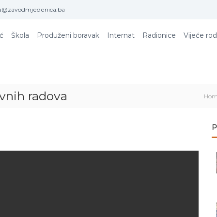
u@zavodmjedenica.ba
ić
Škola
Produženi boravak
Internat
Radionice
Vijeće rod
ovnih radova
Ho
P