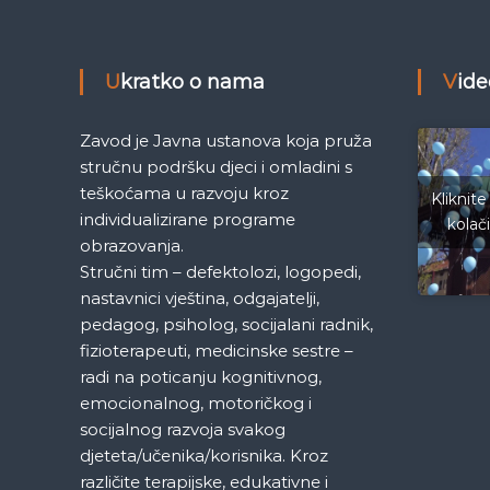
e
v
M
j
i
e
Ukratko o nama
Vid
d
g
e
Zavod je Javna ustanova koja pruža
n
a
stručnu podršku djeci i omladini s
i
teškoćama u razvoju kroz
c
Kliknite
c
a
individualizirane programe
kolač
S
obrazovanja.
i
a
Stručni tim – defektolozi, logopedi,
r
nastavnici vještina, odgajatelji,
a
j
pedagog, psiholog, socijalani radnik,
j
fizioterapeuti, medicinske sestre –
e
a
radi na poticanju kognitivnog,
v
o
emocionalnog, motoričkog i
č
socijalnog razvoja svakog
djeteta/učenika/korisnika. Kroz
l
različite terapijske, edukativne i