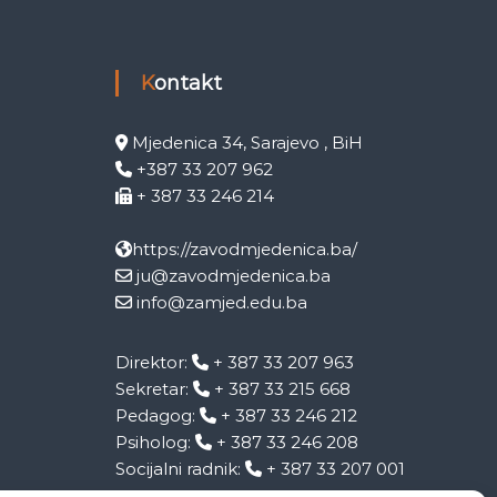
Kontakt
Mjedenica 34, Sarajevo , BiH
+387 33 207 962
+ 387 33 246 214
https://zavodmjedenica.ba/
ju@zavodmjedenica.ba
info@zamjed.edu.ba
Direktor:
+ 387 33 207 963
Sekretar:
+ 387 33 215 668
Pedagog:
+ 387 33 246 212
Psiholog:
+ 387 33 246 208
Socijalni radnik:
+ 387 33 207 001