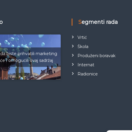
eo
Segmenti rada
Vrtić
Škola
 da biste prihvatili marketing
Produženi boravak
iće i omogućili ovaj sadržaj
Internat
Radionice