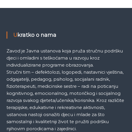
Ukratko o nama
Zavod je Javna ustanova koja pruža stručnu podršku
djeci i omladini s teškoćama u razvoju kroz
individualizirane programe obrazovanja.
Stručni tim – defektolozi, logopedi, nastavnici vještina,
odgajatelji, pedagog, psiholog, socijalani radnik,
fizioterapeuti, medicinske sestre – radi na poticanju
kognitivnog, emocionalnog, motoričkog i socijalnog
razvoja svakog djeteta/učenika/korisnika. Kroz različite
terapijske, edukativne i rekreativne aktivnosti,
ustanova nastoji osnažiti djecu i mlade za što
samostalniji i kvalitetniji život te pružiti podršku
njihovim porodicama i zajednici.