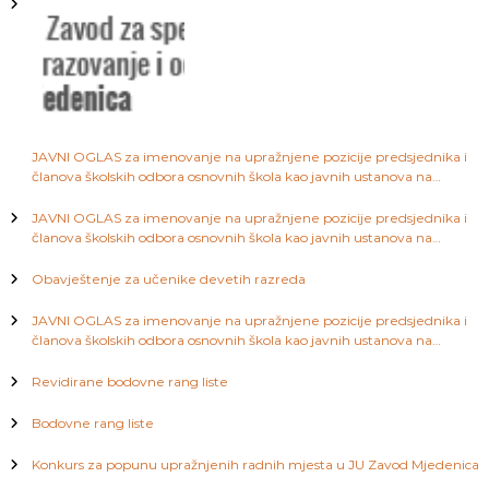
j
a
S
a
a
r
a
č
j
e
l
v
JAVNI OGLAS za imenovanje na upražnjene pozicije predsjednika i
o
članova školskih odbora osnovnih škola kao javnih ustanova na
a
području Kantona Sarajevo
JAVNI OGLAS za imenovanje na upražnjene pozicije predsjednika i
članova školskih odbora osnovnih škola kao javnih ustanova na
n
području Kantona Sarajevo
Obavještenje za učenike devetih razreda
a
JAVNI OGLAS za imenovanje na upražnjene pozicije predsjednika i
članova školskih odbora osnovnih škola kao javnih ustanova na
k
području Kantona Sarajevo
Revidirane bodovne rang liste
a
Bodovne rang liste
Konkurs za popunu upražnjenih radnih mjesta u JU Zavod Mjedenica