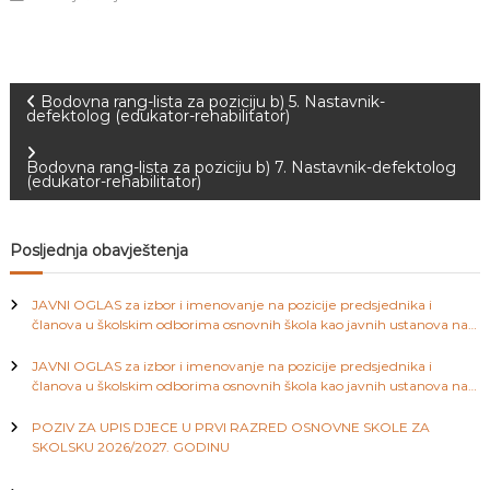
J
o
v
E
a
V
n
O
j
N
Bodovna rang-lista za poziciju b) 5. Nastavnik-
e
defektolog (edukator-rehabilitator)
i
a
o
Bodovna rang-lista za poziciju b) 7. Nastavnik-defektolog
d
(edukator-rehabilitator)
g
v
o
j
i
Posljednja obavještenja
d
j
e
g
JAVNI OGLAS za izbor i imenovanje na pozicije predsjednika i
c
članova u školskim odborima osnovnih škola kao javnih ustanova na
e
a
području Kantona Sarajevo
M
JAVNI OGLAS za izbor i imenovanje na pozicije predsjednika i
j
članova u školskim odborima osnovnih škola kao javnih ustanova na
e
c
području Kantona Sarajevo
d
POZIV ZA UPIS DJECE U PRVI RAZRED OSNOVNE SKOLE ZA
e
i
SKOLSKU 2026/2027. GODINU
n
i
c