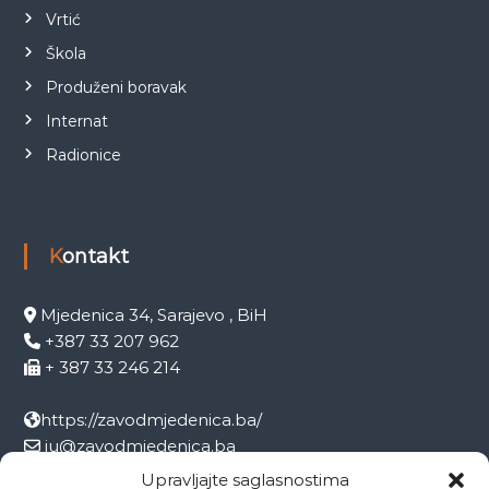
Vrtić
Škola
Produženi boravak
Internat
Radionice
Kontakt
Mjedenica 34, Sarajevo , BiH
+387 33 207 962
+ 387 33 246 214
https://zavodmjedenica.ba/
ju@zavodmjedenica.ba
info@zamjed.edu.ba
Upravljajte saglasnostima