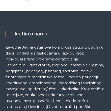
Ukratko o nama
Zavod je Javna ustanova koja pruža stručnu podršku
djeci i omladini s teškoćama u razvoju kroz
individualizirane programe obrazovanja.
Stručni tim – defektolozi, logopedi, nastavnici vještina,
odgajatelji, pedagog, psiholog, socijalani radnik,
fizioterapeuti, medicinske sestre – radi na poticanju
kognitivnog, emocionalnog, motoričkog i socijalnog
razvoja svakog djeteta/učenika/korisnika. Kroz različite
terapijske, edukativne i rekreativne aktivnosti,
ustanova nastoji osnažiti djecu i mlade za što
samostalniji i kvalitetniji život te pružiti podršku