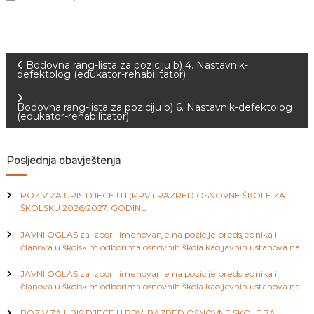
J
o
v
E
a
V
n
O
j
N
Bodovna rang-lista za poziciju b) 4. Nastavnik-
e
defektolog (edukator-rehabilitator)
i
a
o
Bodovna rang-lista za poziciju b) 6. Nastavnik-defektolog
d
(edukator-rehabilitator)
g
v
o
j
i
Posljednja obavještenja
d
j
e
g
POZIV ZA UPIS DJECE U I (PRVI) RAZRED OSNOVNE ŠKOLE ZA
c
ŠKOLSKU 2026/2027. GODINU
e
a
M
JAVNI OGLAS za izbor i imenovanje na pozicije predsjednika i
j
članova u školskim odborima osnovnih škola kao javnih ustanova na
e
c
području Kantona Sarajevo
d
JAVNI OGLAS za izbor i imenovanje na pozicije predsjednika i
e
i
članova u školskim odborima osnovnih škola kao javnih ustanova na
n
području Kantona Sarajevo
i
c
POZIV ZA UPIS DJECE U PRVI RAZRED OSNOVNE SKOLE ZA