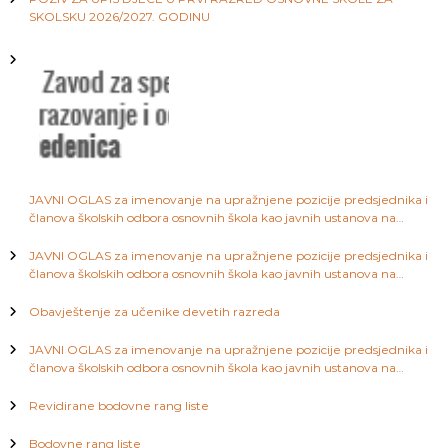
j
a
SKOLSKU 2026/2027. GODINU
S
a
a
r
a
č
j
e
l
v
o
a
JAVNI OGLAS za imenovanje na upražnjene pozicije predsjednika i
članova školskih odbora osnovnih škola kao javnih ustanova na
n
području Kantona Sarajevo
JAVNI OGLAS za imenovanje na upražnjene pozicije predsjednika i
a
članova školskih odbora osnovnih škola kao javnih ustanova na
području Kantona Sarajevo
Obavještenje za učenike devetih razreda
k
JAVNI OGLAS za imenovanje na upražnjene pozicije predsjednika i
a
članova školskih odbora osnovnih škola kao javnih ustanova na
području Kantona Sarajevo
Revidirane bodovne rang liste
Bodovne rang liste