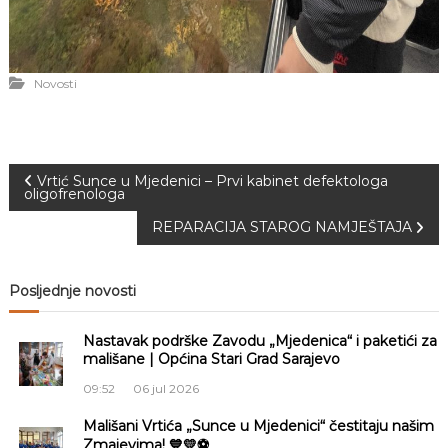
Novosti
N
Vrtić Sunce u Mjedenici – Prvi kabinet defektologa
oligofrenologa
a
REPARACIJA STAROG NAMJEŠTAJA
v
Posljednje novosti
i
Nastavak podrške Zavodu „Mjedenica“ i paketići za
g
mališane | Općina Stari Grad Sarajevo
09:52
06 jul 2026
a
Mališani Vrtića „Sunce u Mjedenici“ čestitaju našim
Zmajevima! 💙💛⚽