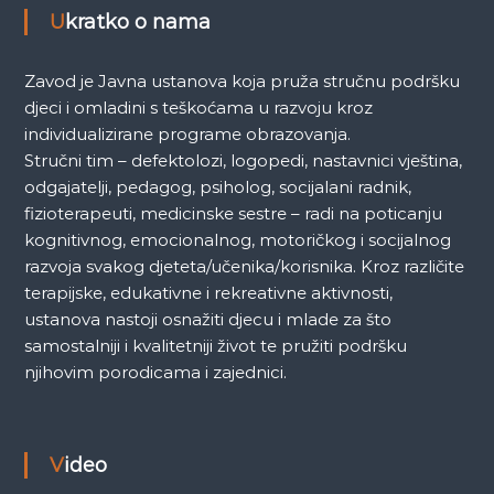
a
Ukratko o nama
Zavod je Javna ustanova koja pruža stručnu podršku
djeci i omladini s teškoćama u razvoju kroz
individualizirane programe obrazovanja.
Stručni tim – defektolozi, logopedi, nastavnici vještina,
odgajatelji, pedagog, psiholog, socijalani radnik,
fizioterapeuti, medicinske sestre – radi na poticanju
kognitivnog, emocionalnog, motoričkog i socijalnog
razvoja svakog djeteta/učenika/korisnika. Kroz različite
terapijske, edukativne i rekreativne aktivnosti,
ustanova nastoji osnažiti djecu i mlade za što
samostalniji i kvalitetniji život te pružiti podršku
njihovim porodicama i zajednici.
Video