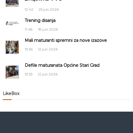
c
12:42
25 jun 2026
i
Trening disanja
j
11:48
18 jun 2026
a
Mali maturanti spremni za nove izazove
13:56
12 jun 2026
č
Defile maturanata Općine Stari Grad
l
13:53
12 jun 2026
a
n
LikeBox
a
k