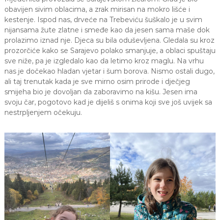
a
obavijen sivim oblacima, a zrak mirisan na mokro lišće i
S
kestenje. Ispod nas, drveće na Trebeviću šuškalo je u svim
a
nijansama žute zlatne i smeđe kao da jesen sama maše dok
r
prolazimo iznad nje. Djeca su bila oduševljena. Gledala su kroz
a
prozorčiće kako se Sarajevo polako smanjuje, a oblaci spuštaju
j
e
sve niže, pa je izgledalo kao da letimo kroz maglu. Na vrhu
v
nas je dočekao hladan vjetar i šum borova. Nismo ostali dugo,
o
ali taj trenutak kada je sve mirno osim prirode i dječjeg
smijeha bio je dovoljan da zaboravimo na kišu. Jesen ima
svoju čar, pogotovo kad je dijeliš s onima koji sve još uvijek sa
nestrpljenjem očekuju.