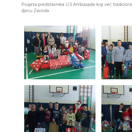
e
Posjeta predstavnika U.S.Ambasade koji već tradiciona
M
djecu Zavoda.
j
e
d
e
n
i
c
a
S
a
r
a
j
e
v
o