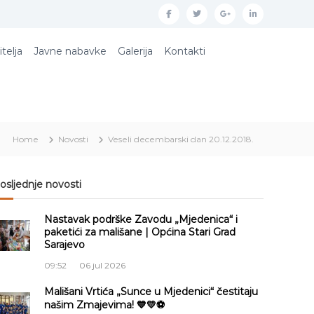
f
t
g
l
a
w
o
i
itelja
Javne nabavke
Galerija
Kontakti
c
i
o
n
e
t
g
k
b
t
l
e
o
e
e
d
Home
Novosti
Veseli decembarski dan 20.12.2018.
o
r
p
i
k
l
n
u
osljednje novosti
s
Nastavak podrške Zavodu „Mjedenica“ i
paketići za mališane | Općina Stari Grad
Sarajevo
09:52
06 jul 2026
Mališani Vrtića „Sunce u Mjedenici“ čestitaju
našim Zmajevima! 💙💛⚽