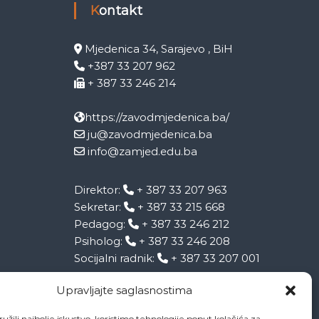
Kontakt
Mjedenica 34, Sarajevo , BiH
+387 33 207 962
+ 387 33 246 214
https://zavodmjedenica.ba/
ju@zavodmjedenica.ba
info@zamjed.edu.ba
Direktor:
+ 387 33 207 963
Sekretar:
+ 387 33 215 668
Pedagog:
+ 387 33 246 212
Psiholog:
+ 387 33 246 208
Socijalni radnik:
+ 387 33 207 001
Upravljajte saglasnostima
užili najbolje iskustvo, koristimo tehnologije poput kolačića za