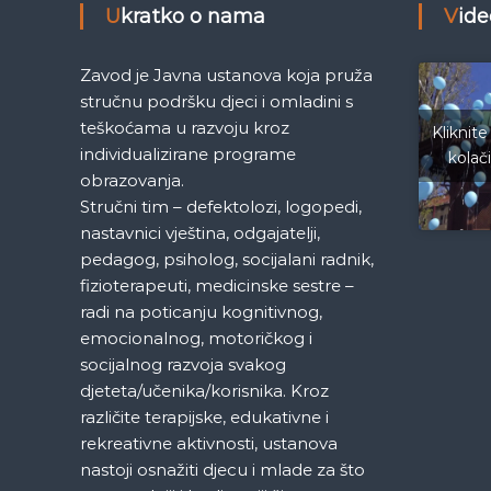
i
Ukratko o nama
Vid
g
Zavod je Javna ustanova koja pruža
a
stručnu podršku djeci i omladini s
teškoćama u razvoju kroz
Kliknite
c
individualizirane programe
kolač
obrazovanja.
i
Stručni tim – defektolozi, logopedi,
nastavnici vještina, odgajatelji,
j
pedagog, psiholog, socijalani radnik,
fizioterapeuti, medicinske sestre –
a
radi na poticanju kognitivnog,
emocionalnog, motoričkog i
č
socijalnog razvoja svakog
djeteta/učenika/korisnika. Kroz
l
različite terapijske, edukativne i
rekreativne aktivnosti, ustanova
a
nastoji osnažiti djecu i mlade za što