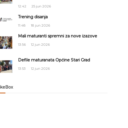
12:42
25 jun 2026
Trening disanja
11:48
18 jun 2026
Mali maturanti spremni za nove izazove
13:56
12 jun 2026
Defile maturanata Općine Stari Grad
13:53
12 jun 2026
ikeBox