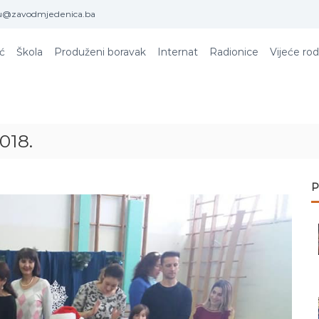
u@zavodmjedenica.ba
ić
Škola
Produženi boravak
Internat
Radionice
Vijeće rod
018.
P