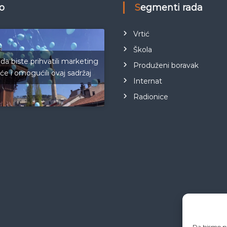
eo
Segmenti rada
Vrtić
Škola
 da biste prihvatili marketing
Produženi boravak
iće i omogućili ovaj sadržaj
Internat
Radionice
Da bismo pr