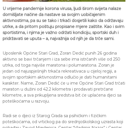
a
U vrijeme pandemije korona virusa, ljudi širom svijeta nalaze
S
domišljate načine da nastave sa svojim uobičajenim
a
r
aktivnostima, pa su se tako i trkači dosjetili kako da održavaju
a
utrke, a da pritom poštuju propisane mjere zaštite. Kao i svim
j
sportistima, i njima je važno održati kondiciju, sportski duh i
e
pridržavati se uputa – a, najvažnija od njih je da trče sami.
v
o
Uposlenik Općine Stari Grad, Zoran Dedić punih 26 godina
aktivno se bavi trčanjem i iza sebe ima istrčanih više od 250
utrka, od toga najviše maratona i polumaratona. Zoran je
jedan od najuspješnijih trkača rekreativaca u cijeloj regiji, a
svojim sportskim aktivnostima odlučio je dati humanitarni
karakter. Name, Zoran Dedić će u ime Općine Stari Grad trčati
maraton u dužini od 42.2 kilometra i prodavati pretrčane
kilometre, a sva prikupljena sredstva bit će uplaćena djeci sa
poteškoćama u razvoju.
Radi se o djeci iz Starog Grada sa psihičkim i fizičkim
poteškoćama, od vrtićkog pa do srednjoškolskog uzrasta koji
pohađaju Zavod Mjedenica, Centar “Vladimir Nazor” i Centar