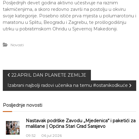
Posljednjih devet godina aktivno učestvuje na raznim
takmičenjima, a skoro redovno završi na postolju u okviru
svoje kategorije. Posebno ističe prva mjesta u polumarotonu i
maratonu u Splitu, Beogradu i Zagrebu, te prošlogodišnju
utrku u pobratimskom Ohridu u Sjevernoj Makedoniji.
Novosti
N
22.APRIL DAN PLANETE ZEMLJE
Izabrani najbolji radovi učenika na temu #ostanikodkuće
a
v
Posljednje novosti
i
Nastavak podrške Zavodu „Mjedenica“ i paketići za
mališane | Općina Stari Grad Sarajevo
g
09:52
06 jul 2026