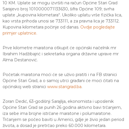
10 KM. Uplate se mogu izvršiti na račun Općine Stari Grad
Sarajevo broj 1010000071133630, šifra Općine 109; svrha
uplate „kupovina kilometara“. Ukoliko uplatu vrše fizička lica,
kao vrsta prihoda unosi se 733111, a za pravna lica je 733112.
Kupovina kilometara počinje od danas.
Ovdje pogledajte
primjer uplatnice.
Prve kilometre maratona otkupit će općinski načelnik mr
Ibrahim Hadžibajrić i sekretarka organa državne uprave mr
Alma Destanović.
Početak maratona moći će se uživo pratiti i na FB stranici
Općine Stari Grad, a o samoj utrci građani će moći čitati na
općinskoj web stranici
www.starigrad.ba
.
Zoran Dedić, 63-godišnji Sarajlija, ekonomista i uposlenik
Općine Stari Grad se punih 26 godina aktivno bavi trčanjem,
iza sebe ima brojne istrčane maratone i polumaratone.
Trčanjem se počeo baviti u Americi, gdje je živio jedan period
života, a dosad je pretrčao preko 60.000 kilometara.