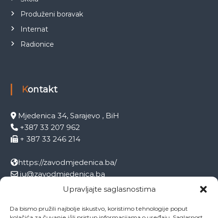
Produženi boravak
Internat
Radionice
Kontakt
Mjedenica 34, Sarajevo , BiH
+387 33 207 962
+ 387 33 246 214
https://zavodmjedenica.ba/
ju@zavodmjedenica.ba
info@zamjed.edu.ba
Upravljajte saglasnostima
Da bismo pružili najbolje iskustvo, koristimo tehnologije poput
Direktor:
+ 387 33 207 963
kolačića za čuvanje i/ili pristup informacijama o uređaju. Saglasnost