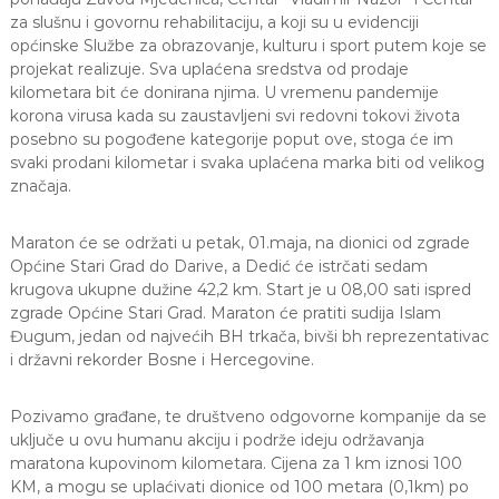
za slušnu i govornu rehabilitaciju, a koji su u evidenciji
općinske Službe za obrazovanje, kulturu i sport putem koje se
projekat realizuje. Sva uplaćena sredstva od prodaje
kilometara bit će donirana njima. U vremenu pandemije
korona virusa kada su zaustavljeni svi redovni tokovi života
posebno su pogođene kategorije poput ove, stoga će im
svaki prodani kilometar i svaka uplaćena marka biti od velikog
značaja.
Maraton će se održati u petak, 01.maja, na dionici od zgrade
Općine Stari Grad do Darive, a Dedić će istrčati sedam
krugova ukupne dužine 42,2 km. Start je u 08,00 sati ispred
zgrade Općine Stari Grad. Maraton će pratiti sudija Islam
Đugum, jedan od najvećih BH trkača, bivši bh reprezentativac
i državni rekorder Bosne i Hercegovine.
Pozivamo građane, te društveno odgovorne kompanije da se
uključe u ovu humanu akciju i podrže ideju održavanja
maratona kupovinom kilometara. Cijena za 1 km iznosi 100
KM, a mogu se uplaćivati dionice od 100 metara (0,1km) po