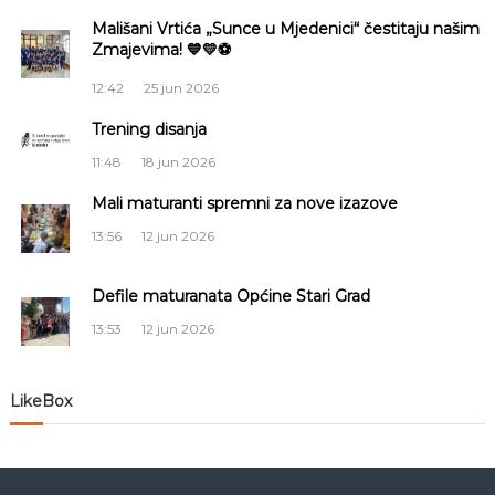
a
Mališani Vrtića „Sunce u Mjedenici“ čestitaju našim
Zmajevima! 💙💛⚽
c
12:42
25 jun 2026
i
Trening disanja
11:48
18 jun 2026
j
Mali maturanti spremni za nove izazove
a
13:56
12 jun 2026
č
Defile maturanata Općine Stari Grad
l
13:53
12 jun 2026
a
LikeBox
n
a