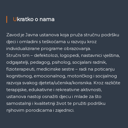
k
a
Ukratko o nama
Zavod je Javna ustanova koja pruža stručnu podršku
djeci i omladini s teškoćama u razvoju kroz
individualizirane programe obrazovanja.
Stručni tim – defektolozi, logopedi, nastavnici vještina,
odgajatelji, pedagog, psiholog, socijalani radnik,
fizioterapeuti, medicinske sestre – radi na poticanju
kognitivnog, emocionalnog, motoričkog i socijalnog
razvoja svakog djeteta/učenika/korisnika. Kroz različite
terapijske, edukativne i rekreativne aktivnosti,
ustanova nastoji osnažiti djecu i mlade za što
samostalniji i kvalitetniji život te pružiti podršku
njihovim porodicama i zajednici.