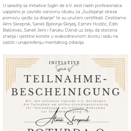
J
o
U saradnji sa Initiative Siglin de e.V. šest naših profesionalca
v
E
uspješno je završilo osnovnu obuku za „Suzbijanje stresa
a
pomoću vježbi za disanje“ te su uručeni certifikati. Čestitamo
V
n
Almi Skrepnik, Saneli Bjelonja-Škrijelj, Esmini Hodžić, Editi
O
j
Balićevac, Saneli Jeini i Faruku Džindi uz želju da stečena
e
i
znanja i vještine koriste u svakodnevnom životu i radu na
o
zaštiti i unapređenju mentalnog zdravlja.
d
g
o
j
d
j
e
c
e
M
j
e
d
e
n
i
c