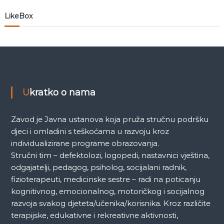
n
LikeBox
a
k
a
Ukratko o nama
Zavod je Javna ustanova koja pruža stručnu podršku
djeci i omladini s teškoćama u razvoju kroz
individualizirane programe obrazovanja.
Stručni tim – defektolozi, logopedi, nastavnici vještina,
odgajatelji, pedagog, psiholog, socijalani radnik,
fizioterapeuti, medicinske sestre – radi na poticanju
kognitivnog, emocionalnog, motoričkog i socijalnog
razvoja svakog djeteta/učenika/korisnika. Kroz različite
terapijske, edukativne i rekreativne aktivnosti,