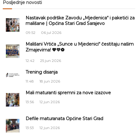
Posljednje novosti
g
Nastavak podrške Zavodu „Mjedenica“ i paketići za
mališane | Općina Stari Grad Sarajevo
a
09:52
06 jul 2026
c
Mališani Vrtića „Sunce u Mjedenici“ čestitaju našim
Zmajevima! 💙💛⚽
i
12:42
25 jun 2026
j
Trening disanja
a
11:48
18 jun 2026
Mali maturanti spremni za nove izazove
č
13:56
12 jun 2026
l
Defile maturanata Općine Stari Grad
a
13:53
12 jun 2026